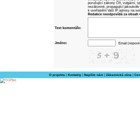
porušující zákony ČR, vulgární, sp
nezákonné, propagující jakoukoliv
k uveřejnění Vaší IP adresy na s
Redakce neodpovídá za obsah d
Text komentáře:
Jméno:
Email (nepovi
O projektu
|
Kontakty
|
Napište nám
|
Zákaznická zóna
|
Cen