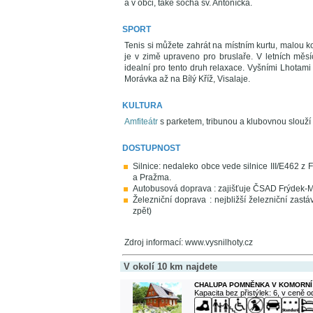
a v obci, také socha sv. Antoníčka.
SPORT
Tenis si můžete zahrát na místním kurtu, malou ko
je v zimě upraveno pro bruslaře. V letních měsíc
idealní pro tento druh relaxace. Vyšními Lhotam
Morávka až na Bílý Kříž, Visalaje.
KULTURA
Amfiteátr
s parketem, tribunou a klubovnou slouží 
DOSTUPNOST
Silnice: nedaleko obce vede silnice III/E462 z F
a Pražma.
Autobusová doprava : zajišťuje ČSAD Frýdek-M
Železniční doprava : nejbližší železniční zast
zpět)
Zdroj informací: www.vysnilhoty.cz
V okolí 10 km najdete
CHALUPA POMNĚNKA V KOMORNÍ
Kapacita bez přistýlek: 6, v ceně 