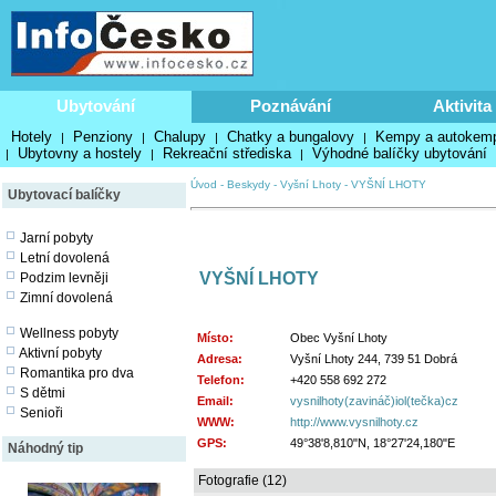
Ubytování
Poznávání
Aktivita
Hotely
Penziony
Chalupy
Chatky a bungalovy
Kempy a autokem
|
|
|
|
Ubytovny a hostely
Rekreační střediska
Výhodné balíčky ubytování
|
|
|
Úvod
-
Beskydy
-
Vyšní Lhoty
-
VYŠNÍ LHOTY
Ubytovací balíčky
Jarní pobyty
Letní dovolená
VYŠNÍ LHOTY
Podzim levněji
Zimní dovolená
Wellness pobyty
Místo:
Obec Vyšní Lhoty
Aktivní pobyty
Adresa:
Vyšní Lhoty 244, 739 51 Dobrá
Romantika pro dva
Telefon:
+420 558 692 272
S dětmi
Email:
vysnilhoty(zavináč)iol(tečka)cz
Senioři
WWW:
http://www.vysnilhoty.cz
GPS:
49°38'8,810"N, 18°27'24,180"E
Náhodný tip
Fotografie (12)