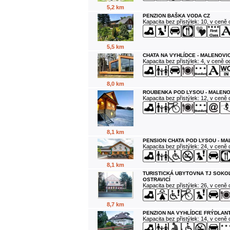
5,2 km
PENZION BAŠKA VODA CZ
Kapacita bez přistýlek: 10, v ceně
5,5 km
CHATA NA VYHLÍDCE - MALENOVI
Kapacita bez přistýlek: 4, v ceně 
8,0 km
ROUBENKA POD LYSOU - MALENO
Kapacita bez přistýlek: 12, v ceně
8,1 km
PENSION CHATA POD LYSOU - M
Kapacita bez přistýlek: 24, v ceně
8,1 km
TURISTICKÁ UBYTOVNA TJ SOKO
OSTRAVICÍ
Kapacita bez přistýlek: 26, v ceně
8,7 km
PENZION NA VYHLÍDCE FRÝDLANT
Kapacita bez přistýlek: 14, v ceně