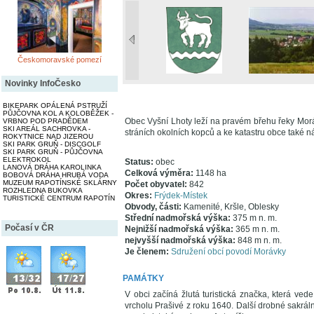
Českomoravské pomezí
Novinky InfoČesko
BIKEPARK OPÁLENÁ PSTRUŽÍ
PŮJČOVNA KOL A KOLOBĚŽEK -
Obec Vyšní Lhoty leží na pravém břehu řeky Mo
VRBNO POD PRADĚDEM
SKI AREÁL SACHROVKA -
stráních okolních kopců a ke katastru obce také n
ROKYTNICE NAD JIZEROU
SKI PARK GRUŇ - DISCGOLF
SKI PARK GRUŇ - PŮJČOVNA
ELEKTROKOL
Status:
obec
LANOVÁ DRÁHA KAROLINKA
Celková výměra:
1148 ha
BOBOVÁ DRÁHA HRUBÁ VODA
MUZEUM RAPOTÍNSKÉ SKLÁRNY
Počet obyvatel:
842
ROZHLEDNA BUKOVKA
Okres:
Frýdek-Místek
TURISTICKÉ CENTRUM RAPOTÍN
Obvody, části:
Kamenité, Kršle, Oblesky
Střední nadmořská výška:
375 m n. m.
Počasí v ČR
Nejnižší nadmořská výška:
365 m n. m.
nejvyšší nadmořská výška:
848 m n. m.
Je členem:
Sdružení obcí povodí Morávky
PAMÁTKY
V obci začíná žlutá turistická značka, která ve
vrcholu Prašivé z roku 1640. Další drobné sakrální