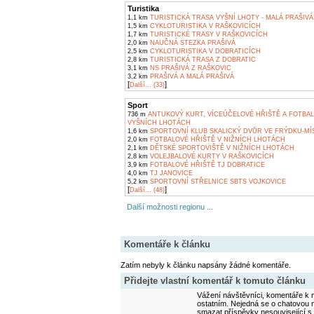
Turistika
1,1 km
TURISTICKÁ TRASA VYŠNÍ LHOTY - MALÁ PRAŠIVÁ
1,5 km
CYKLOTURISTIKA V RAŠKOVICÍCH
1,7 km
TURISTICKÉ TRASY V RAŠKOVICÍCH
2,0 km
NAUČNÁ STEZKA PRAŠIVÁ
2,5 km
CYKLOTURISTIKA V DOBRATICÍCH
2,8 km
TURISTICKÁ TRASA Z DOBRATIC
3,1 km
NS PRAŠIVÁ Z RAŠKOVIC
3,2 km
PRAŠIVÁ A MALÁ PRAŠIVÁ
[
]
Další... (33)
Sport
736 m
ANTUKOVÝ KURT, VÍCEÚČELOVÉ HŘIŠTĚ A FOTBAL
VYŠNÍCH LHOTÁCH
1,6 km
SPORTOVNÍ KLUB SKALICKÝ DVŮR VE FRÝDKU-MÍ
2,0 km
FOTBALOVÉ HŘIŠTĚ V NIŽNÍCH LHOTÁCH
2,1 km
DĚTSKÉ SPORTOVIŠTĚ V NIŽNÍCH LHOTÁCH
2,8 km
VOLEJBALOVÉ KURTY V RAŠKOVICÍCH
3,9 km
FOTBALOVÉ HŘIŠTĚ TJ DOBRATICE
4,0 km
TJ JANOVICE
5,2 km
SPORTOVNÍ STŘELNICE SBTS VOJKOVICE
[
]
Další... (48)
Další možnosti regionu ...
Komentáře k článku
Zatím nebyly k článku napsány žádné komentáře.
Přidejte vlastní komentář k tomuto článku
Vážení návštěvníci, komentáře k m
ostatním. Nejedná se o chatovou m
smazat příspěvky nesouvisející s