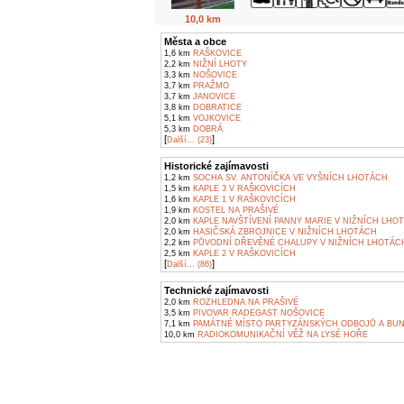
10,0 km
Města a obce
1,6 km
RAŠKOVICE
2,2 km
NIŽNÍ LHOTY
3,3 km
NOŠOVICE
3,7 km
PRAŽMO
3,7 km
JANOVICE
3,8 km
DOBRATICE
5,1 km
VOJKOVICE
5,3 km
DOBRÁ
[
]
Další... (23)
Historické zajímavosti
1,2 km
SOCHA SV. ANTONÍČKA VE VYŠNÍCH LHOTÁCH
1,5 km
KAPLE 3 V RAŠKOVICÍCH
1,6 km
KAPLE 1 V RAŠKOVICÍCH
1,9 km
KOSTEL NA PRAŠIVÉ
2,0 km
KAPLE NAVŠTÍVENÍ PANNY MARIE V NIŽNÍCH LHO
2,0 km
HASIČSKÁ ZBROJNICE V NIŽNÍCH LHOTÁCH
2,2 km
PŮVODNÍ DŘEVĚNÉ CHALUPY V NIŽNÍCH LHOTÁC
2,5 km
KAPLE 2 V RAŠKOVICÍCH
[
]
Další... (86)
Technické zajímavosti
2,0 km
ROZHLEDNA NA PRAŠIVÉ
3,5 km
PIVOVAR RADEGAST NOŠOVICE
7,1 km
PAMÁTNÉ MÍSTO PARTYZÁNSKÝCH ODBOJŮ A BU
10,0 km
RADIOKOMUNIKAČNÍ VĚŽ NA LYSÉ HOŘE