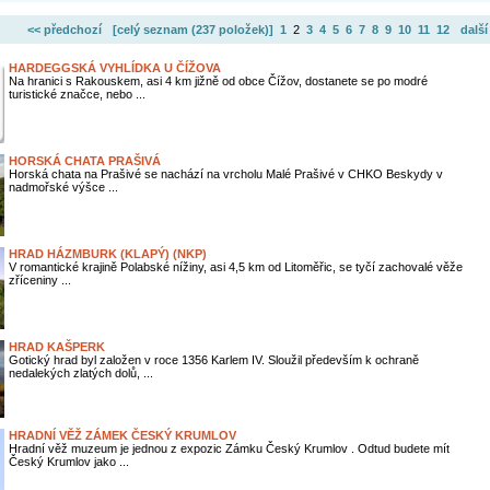
<< předchozí
[celý seznam (
237 položek
)]
1
2
3
4
5
6
7
8
9
10
11
12
další
HARDEGGSKÁ VYHLÍDKA U ČÍŽOVA
Na hranici s Rakouskem, asi 4 km jižně od obce Čížov, dostanete se po modré
turistické značce, nebo ...
HORSKÁ CHATA PRAŠIVÁ
Horská chata na Prašivé se nachází na vrcholu Malé Prašivé v CHKO Beskydy v
nadmořské výšce ...
HRAD HÁZMBURK (KLAPÝ) (NKP)
V romantické krajině Polabské nížiny, asi 4,5 km od Litoměřic, se tyčí zachovalé věže
zříceniny ...
HRAD KAŠPERK
Gotický hrad byl založen v roce 1356 Karlem IV. Sloužil především k ochraně
nedalekých zlatých dolů, ...
HRADNÍ VĚŽ ZÁMEK ČESKÝ KRUMLOV
Hradní věž muzeum je jednou z expozic Zámku Český Krumlov . Odtud budete mít
Český Krumlov jako ...