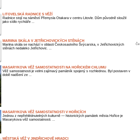
LITOVELSKÁ RADNICE S VĚŽÍ
Radnice stojí na náměstí Přemysla Otakara v centru Litovle. Dům původně sloužil
jako sídlo rychtáře ...
MARIINA SKÁLA V JETŘICHOVICKÝCH STĚNÁCH
Če
Mariina skála se nachází v oblasti Českosaského Švýcarska, v Jetřichovických
stěnách nedaleko Jetřichovic. ...
MASARYKOVA VĚŽ SAMOSTATNOSTI NA HOŘICKÉM CHLUMU
Věž samostatnosti je velmi zajímavý památník spojený s rozhlednou. Byl postaven v
době nadšení ze ...
MASARYKOVA VĚŽ SAMOSTATNOSTI V HOŘICÍCH
Jednou z nepřehlédnutelných kulturně — historických památek města Hořice je
Masarykova věž samostatnosti. ...
MĚSTSKÁ VĚŽ V JINDŘICHOVĚ HRADCI