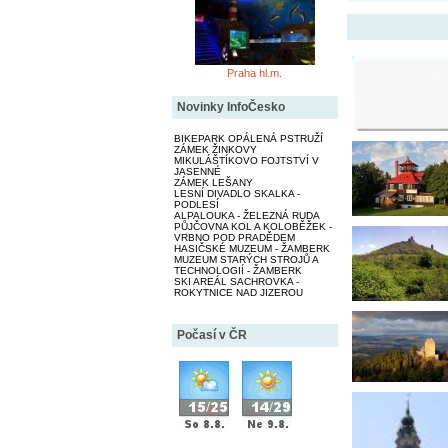
Praha hl.m.
Novinky InfoČesko
BIKEPARK OPÁLENÁ PSTRUŽÍ
ZÁMEK ŽINKOVY
MIKULÁŠTÍKOVO FOJTSTVÍ V
JASENNÉ
ZÁMEK LEŠANY
LESNÍ DIVADLO SKALKA -
PODLESÍ
ALPALOUKA - ŽELEZNÁ RUDA
PŮJČOVNA KOL A KOLOBĚŽEK -
VRBNO POD PRADĚDEM
HASIČSKÉ MUZEUM - ŽAMBERK
MUZEUM STARÝCH STROJŮ A
TECHNOLOGIÍ - ŽAMBERK
SKI AREÁL SACHROVKA -
ROKYTNICE NAD JIZEROU
Počasí v ČR