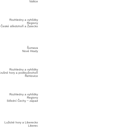
Valtice
Rozhledny a vyhlídky
Regiony
České středohoří a Žatecko
Šumava
Nové Hrady
Rozhledny a vyhlídky
rušné hory a podkrušnohoří
Řehlovice
Rozhledny a vyhlídky
Regiony
Střední Čechy ~ západ
Lužické hory a Liberecko
Liberec