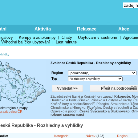
ání
Aktivita
Relaxace
Akce
ngalovy
Kempy a autokempy
Chaty
Ubytování v soukromí
Agroturi
|
|
|
|
Výhodné balíčky ubytování
Last minute
|
yhlídky
Zvoleno: Česká Republika - Rozhledny a vyhlídky
Region
Typ
Západočeské lázně a Krušné hory západ
,
Krkonoše
,
Mor
Hradecko a Podzvičínsko
,
Zlínsko a Hostýnské vrchy
,
Če
Krušné hory a podkrušnohoří
,
Písecko, Strakonice a Táb
Chrudimsko a Hlinecko
,
Plzeňsko
,
České středohoří a Ža
volte region z mapy
Opavsko a poodří
,
České Švýcarsko a Šluknovsko
,
Orli
brazit celou ČR
Střední Morava Haná
eská Republika - Rozhledny a vyhlídky
odle:
Kategorie
Název
(123)
Region