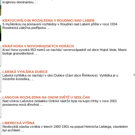
krajinnou dominantou. ...
KRATOCHVÍLOVA ROZHLEDNA V ROUDNICI NAD LABEM
S myšlenkou na postavení rozhledny v Roudnici nad Labem přišla v roce 1934
Roudnická záložna podřipska. ...
KRAVÍ HORA V NOVOHRADSKÝCH HORÁCH
Kraví hora vysoká 953 metrů se nachází severozápadně od obce Hojná Voda. Masiv
buduje granodioritové ...
LABSKÁ VYHLÍDKA DUBICE
K
Labská vyhlídka se nachází v obci Dubice (část obce Řehlovice). Vyhlídka je u
místního kostelíka, ...
LANGOVA ROZHLEDNA NA ONOM SVĚTĚ U SEDLČAN
Nad vískou Lašovice nedaleko Orlické nádrže byla na kopci Hrby v roce 2001
postavena nová dřevěná ...
LIBERECKÁ VÝŠINA
Neobvyklá stavba vznikla v letech 1900-1901 na popud Heinricha Liebiega, stavitelem
byl architekt ...