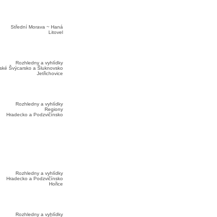
Střední Morava ~ Haná
Litovel
Rozhledny a vyhlídky
ské Švýcarsko a Šluknovsko
Jetřichovice
Rozhledny a vyhlídky
Regiony
Hradecko a Podzvičínsko
Rozhledny a vyhlídky
Hradecko a Podzvičínsko
Hořice
Rozhledny a vyhlídky