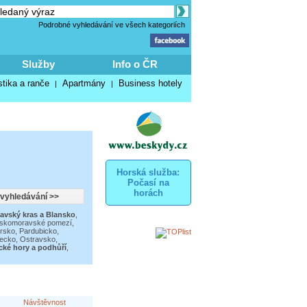
Podrobné vyhledávání ve všech kategoriích
Služby
Info o ČR
stika a ranče
Apartmány
Business hotely
|
|
Horská služba:
Počasí na
horách
avský kras a Blansko
,
skomoravské pomezí
,
orsko
,
Pardubicko,
tecko
,
Ostravsko,
cké hory a podhůří
,
Návštěvnost