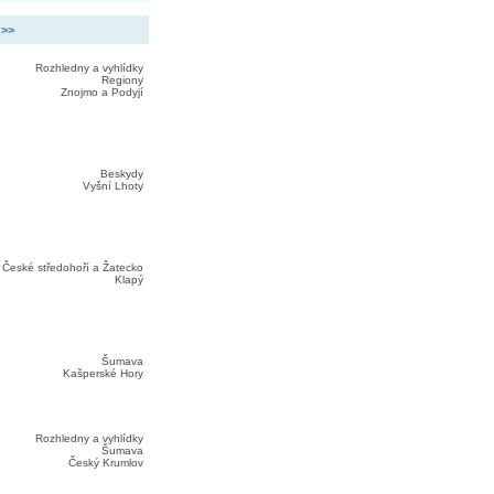
 >>
Rozhledny a vyhlídky
Regiony
Znojmo a Podyjí
Beskydy
Vyšní Lhoty
České středohoří a Žatecko
Klapý
Šumava
Kašperské Hory
Rozhledny a vyhlídky
Šumava
Český Krumlov