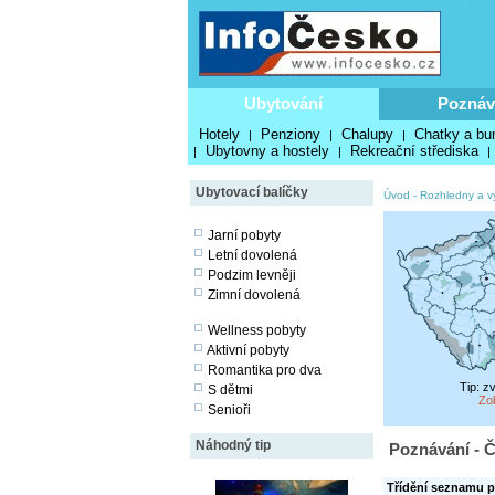
Ubytování
Poznáv
Hotely
Penziony
Chalupy
Chatky a bu
|
|
|
Ubytovny a hostely
Rekreační střediska
|
|
|
Ubytovací balíčky
Úvod
-
Rozhledny a v
Jarní pobyty
Letní dovolená
Podzim levněji
Zimní dovolená
Wellness pobyty
Aktivní pobyty
Romantika pro dva
Tip: z
S dětmi
Zo
Senioři
Náhodný tip
Poznávání - Č
Třídění seznamu p