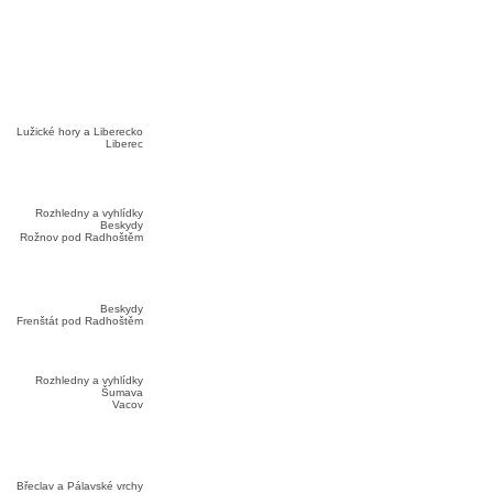
Lužické hory a Liberecko
Liberec
Rozhledny a vyhlídky
Beskydy
Rožnov pod Radhoštěm
Beskydy
Frenštát pod Radhoštěm
Rozhledny a vyhlídky
Šumava
Vacov
Břeclav a Pálavské vrchy