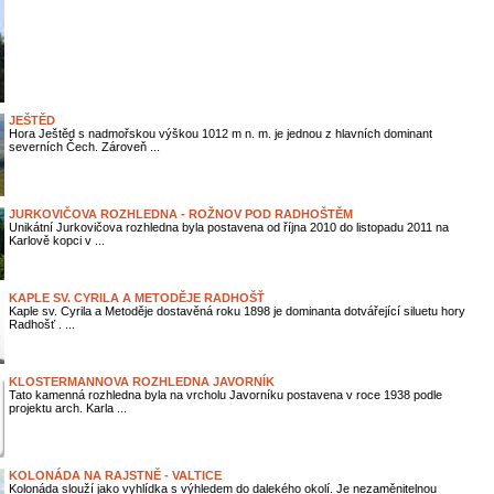
JEŠTĚD
Hora Ještěd s nadmořskou výškou 1012 m n. m. je jednou z hlavních dominant
severních Čech. Zároveň ...
JURKOVIČOVA ROZHLEDNA - ROŽNOV POD RADHOŠTĚM
Unikátní Jurkovičova rozhledna byla postavena od října 2010 do listopadu 2011 na
Karlově kopci v ...
KAPLE SV. CYRILA A METODĚJE RADHOŠŤ
Kaple sv. Cyrila a Metoděje dostavěná roku 1898 je dominanta dotvářející siluetu hory
Radhošť . ...
KLOSTERMANNOVA ROZHLEDNA JAVORNÍK
Tato kamenná rozhledna byla na vrcholu Javorníku postavena v roce 1938 podle
projektu arch. Karla ...
KOLONÁDA NA RAJSTNĚ - VALTICE
Kolonáda slouží jako vyhlídka s výhledem do dalekého okolí. Je nezaměnitelnou