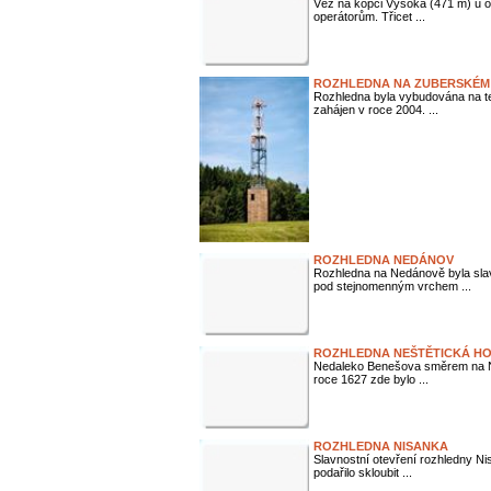
Věž na kopci Vysoká (471 m) u o
operátorům. Třicet ...
ROZHLEDNA NA ZUBERSKÉM 
Rozhledna byla vybudována na te
zahájen v roce 2004. ...
ROZHLEDNA NEDÁNOV
Rozhledna na Nedánově byla sla
pod stejnomenným vrchem ...
ROZHLEDNA NEŠTĚTICKÁ H
Nedaleko Benešova směrem na Ne
roce 1627 zde bylo ...
ROZHLEDNA NISANKA
Slavnostní otevření rozhledny Ni
podařilo skloubit ...