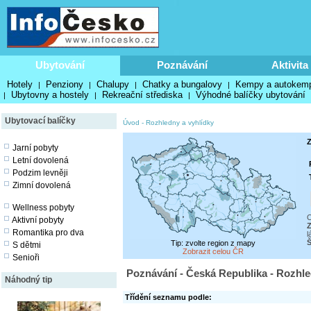
Ubytování
Poznávání
Aktivita
Hotely
Penziony
Chalupy
Chatky a bungalovy
Kempy a autokem
|
|
|
|
Ubytovny a hostely
Rekreační střediska
Výhodné balíčky ubytování
|
|
|
Ubytovací balíčky
Úvod
-
Rozhledny a vyhlídky
Z
Jarní pobyty
Letní dovolená
Podzim levněji
Zimní dovolená
Wellness pobyty
O
Aktivní pobyty
Z
Romantika pro dva
l
Tip: zvolte region z mapy
S dětmi
Zobrazit celou ČR
Senioři
Poznávání - Česká Republika - Rozhle
Náhodný tip
Třídění seznamu podle: