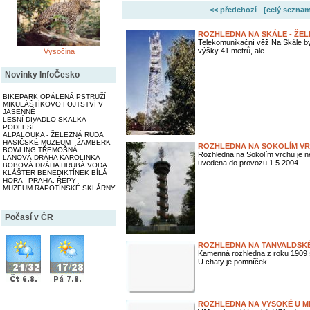
<< předchozí
[celý seznam
ROZHLEDNA NA SKÁLE - ŽEL
Telekomunikační věž Na Skále by
výšky 41 metrů, ale ...
Vysočina
Novinky InfoČesko
BIKEPARK OPÁLENÁ PSTRUŽÍ
MIKULÁŠTÍKOVO FOJTSTVÍ V
JASENNÉ
LESNÍ DIVADLO SKALKA -
PODLESÍ
ALPALOUKA - ŽELEZNÁ RUDA
HASIČSKÉ MUZEUM - ŽAMBERK
ROZHLEDNA NA SOKOLÍM VR
BOWLING TŘEMOŠNÁ
Rozhledna na Sokolím vrchu je n
LANOVÁ DRÁHA KAROLINKA
uvedena do provozu 1.5.2004. ...
BOBOVÁ DRÁHA HRUBÁ VODA
KLÁŠTER BENEDIKTÍNEK BÍLÁ
HORA - PRAHA, ŘEPY
MUZEUM RAPOTÍNSKÉ SKLÁRNY
Počasí v ČR
ROZHLEDNA NA TANVALDSK
Kamenná rozhledna z roku 1909 s
U chaty je pomníček ...
ROZHLEDNA NA VYSOKÉ U M