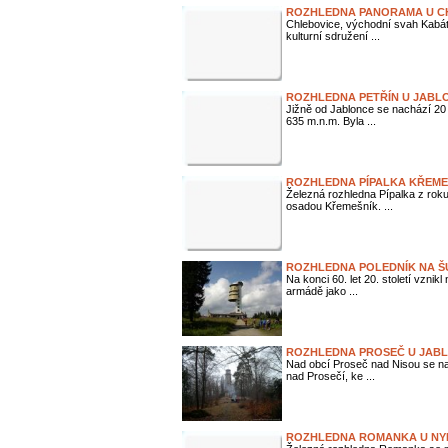
ROZHLEDNA PANORAMA U C
Chlebovice, východní svah Kabátic
kulturní sdružení ...
ROZHLEDNA PETŘÍN U JABL
Jižně od Jablonce se nachází 20
635 m.n.m. Byla ...
ROZHLEDNA PÍPALKA KŘEME
Železná rozhledna Pípalka z rok
osadou Křemešník. ...
ROZHLEDNA POLEDNÍK NA Š
Na konci 60. let 20. století vznikl
armádě jako ...
ROZHLEDNA PROSEČ U JABL
Nad obcí Proseč nad Nisou se nac
nad Prosečí, ke ...
ROZHLEDNA ROMANKA U N