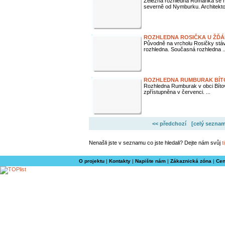
Železná rozhledna Romanka se 
severně od Nymburku. Architekton
ROZHLEDNA ROSIČKA U ŽĎÁ
Původně na vrcholu Rosičky stáv
rozhledna. Současná rozhledna ..
ROZHLEDNA RUMBURAK BÍT
Rozhledna Rumburak v obci Bítov
zpřístupněna v červenci. ...
<< předchozí
[celý seznam
Nenašli jste v seznamu co jste hledali? Dejte nám svůj
t
O projektu
|
Kontakty
|
Napište nám
|
Zákaznická zóna
|
Cen