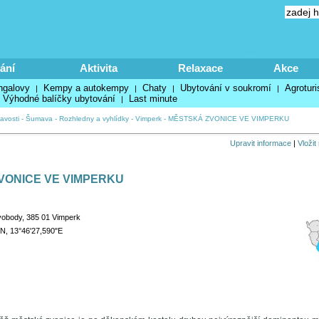
ání
Aktivita
Relaxace
Akce
ngalovy
Kempy a autokempy
Chaty
Ubytování v soukromí
Agroturi
|
|
|
|
Výhodné balíčky ubytování
Last minute
|
avosti
-
Šumava
-
Rozhledny a vyhlídky
-
Vimperk
-
MĚSTSKÁ ZVONICE VE VIMPERKU
Upravit informace
|
Vložit
VONICE VE VIMPERKU
obody, 385 01 Vimperk
"N, 13°46'27,590"E