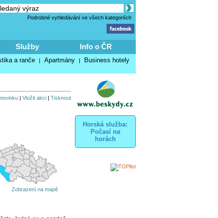
Podrobné vyhledávání ve všech kategoriích
Služby
Info o ČR
stika a ranče
Apartmány
Business hotely
|
|
 novinku
|
Vložit akci
|
Tisknout
Horská služba:
Počasí na
horách
Zobrazení na mapě