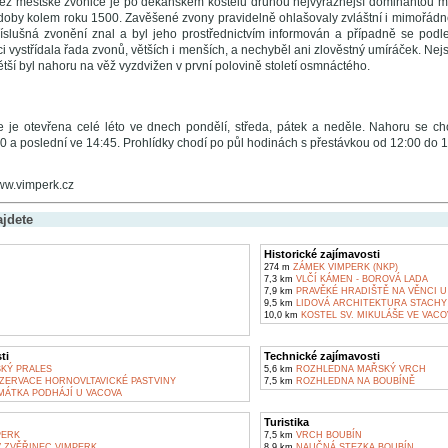
věž městské zvonice je po děkanském kostelu druhou nejvýraznější dominantou 
 doby kolem roku 1500. Zavěšené zvony pravidelně ohlašovaly zvláštní i mimořádné
íslušná zvonění znal a byl jeho prostřednictvím informován a případně se podle
ici vystřídala řada zvonů, větších i menších, a nechyběl ani zlověstný umíráček. Nej
větší byl nahoru na věž vyzdvižen v první polovině století osmnáctého.
 je otevřena celé léto ve dnech pondělí, středa, pátek a neděle. Nahoru se c
00 a poslední ve 14:45. Prohlídky chodí po půl hodinách s přestávkou od 12:00 do 12
www.vimperk.cz
ajdete
Historické zajímavosti
274 m
ZÁMEK VIMPERK (NKP)
7,3 km
VLČÍ KÁMEN - BOROVÁ LADA
7,9 km
PRAVĚKÉ HRADIŠTĚ NA VĚNCI U
9,5 km
LIDOVÁ ARCHITEKTURA STACHY
10,0 km
KOSTEL SV. MIKULÁŠE VE VACO
ti
Technické zajímavosti
KÝ PRALES
5,6 km
ROZHLEDNA MAŘSKÝ VRCH
ZERVACE HORNOVLTAVICKÉ PASTVINY
7,5 km
ROZHLEDNA NA BOUBÍNĚ
MÁTKA PODHÁJÍ U VACOVA
Turistika
PERK
7,5 km
VRCH BOUBÍN
ZVĚŘINEC VIMPERK
8,9 km
NAUČNÁ STEZKA BOUBÍN