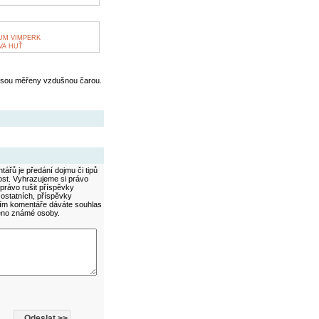
UM VIMPERK
VA HUŤ
jsou měřeny vzdušnou čarou.
ářů je předání dojmu či tipů
ost. Vyhrazujeme si právo
právo rušit příspěvky
 ostatních, příspěvky
áním komentáře dáváte souhlas
méno známé osoby.