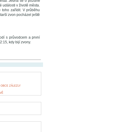
města. Jedná se o pozdně
 události v životě města.
 toho zařídit. V průběhu
starší zvon pocházel ještě
hodí s průvodcem a první
:15, kdy bijí zvony.
 OBCE ZÁLEZLY
VĚ