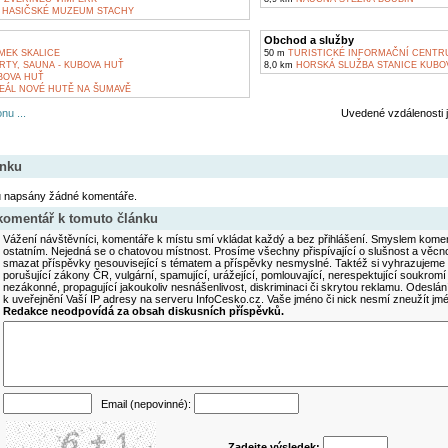
HASIČSKÉ MUZEUM STACHY
Obchod a služby
MEK SKALICE
50 m
TURISTICKÉ INFORMAČNÍ CENTR
TY, SAUNA - KUBOVA HUŤ
8,0 km
HORSKÁ SLUŽBA STANICE KUBO
BOVA HUŤ
EÁL NOVÉ HUTĚ NA ŠUMAVĚ
nu ...
Uvedené vzdálenosti 
ánku
u napsány žádné komentáře.
 komentář k tomuto článku
Vážení návštěvníci, komentáře k místu smí vkládat každý a bez přihlášení. Smyslem koment
ostatním. Nejedná se o chatovou místnost. Prosíme všechny přispívající o slušnost a věcn
smazat příspěvky nesouvisející s tématem a příspěvky nesmyslné. Taktéž si vyhrazujeme 
porušující zákony ČR, vulgární, spamující, urážející, pomlouvající, nerespektující soukromí
nezákonné, propagující jakoukoliv nesnášenlivost, diskriminaci či skrytou reklamu. Odesl
k uveřejnění Vaší IP adresy na serveru InfoCesko.cz. Vaše jméno či nick nesmí zneužít j
Redakce neodpovídá za obsah diskusních příspěvků.
Email (nepovinné):
Zadejte výsledek: