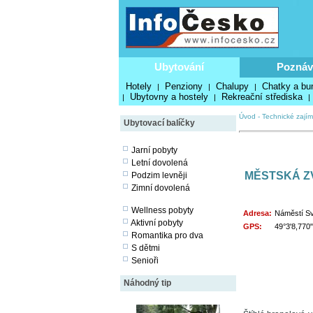
Ubytování
Poznáv
Hotely
Penziony
Chalupy
Chatky a bu
|
|
|
Ubytovny a hostely
Rekreační střediska
|
|
|
Úvod
-
Technické zajím
Ubytovací balíčky
Jarní pobyty
Letní dovolená
MĚSTSKÁ Z
Podzim levněji
Zimní dovolená
Wellness pobyty
Adresa:
Náměstí Sv
Aktivní pobyty
GPS:
49°3'8,770
Romantika pro dva
S dětmi
Senioři
Náhodný tip