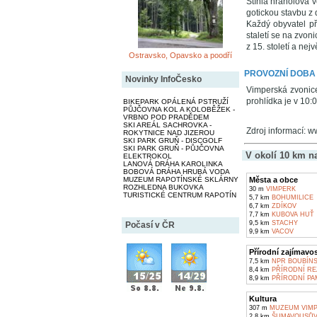
Štíhlá hranolová 
gotickou stavbu z
Každý obyvatel př
staletí se na zvon
z 15. století a nej
Ostravsko, Opavsko a poodří
PROVOZNÍ DOBA
Novinky InfoČesko
Vimperská zvonice
prohlídka je v 10:
BIKEPARK OPÁLENÁ PSTRUŽÍ
PŮJČOVNA KOL A KOLOBĚŽEK -
VRBNO POD PRADĚDEM
SKI AREÁL SACHROVKA -
Zdroj informací: 
ROKYTNICE NAD JIZEROU
SKI PARK GRUŇ - DISCGOLF
SKI PARK GRUŇ - PŮJČOVNA
V okolí 10 km n
ELEKTROKOL
LANOVÁ DRÁHA KAROLINKA
BOBOVÁ DRÁHA HRUBÁ VODA
MUZEUM RAPOTÍNSKÉ SKLÁRNY
Města a obce
ROZHLEDNA BUKOVKA
30 m
VIMPERK
TURISTICKÉ CENTRUM RAPOTÍN
5,7 km
BOHUMILICE
6,7 km
ZDÍKOV
7,7 km
KUBOVA HUŤ
9,5 km
STACHY
Počasí v ČR
9,9 km
VACOV
Přírodní zajímavos
7,5 km
NPR BOUBÍNS
8,4 km
PŘÍRODNÍ RE
8,9 km
PŘÍRODNÍ PA
Kultura
307 m
MUZEUM VIM
2,8 km
ŠUMAVOUSŮV 