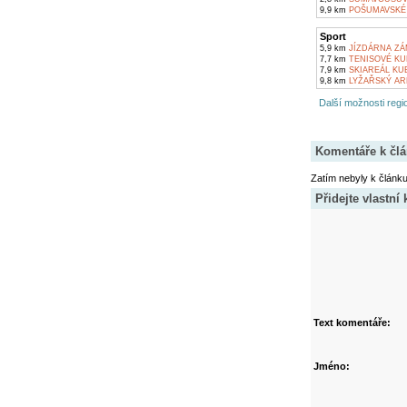
9,9 km
POŠUMAVSKÉ 
Sport
5,9 km
JÍZDÁRNA ZÁ
7,7 km
TENISOVÉ KUR
7,9 km
SKIAREÁL KU
9,8 km
LYŽAŘSKÝ AR
Další možnosti regio
Komentáře k čl
Zatím nebyly k článk
Přidejte vlastní
Text komentáře:
Jméno: