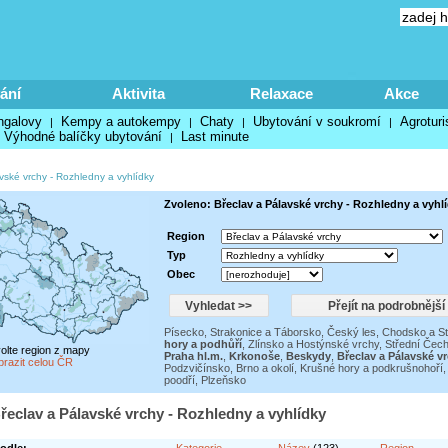
ání
Aktivita
Relaxace
Akce
ngalovy
Kempy a autokempy
Chaty
Ubytování v soukromí
Agroturi
|
|
|
|
Výhodné balíčky ubytování
Last minute
|
vské vrchy
-
Rozhledny a vyhlídky
Zvoleno: Břeclav a Pálavské vrchy - Rozhledny a vyhl
Region
Typ
Obec
Písecko, Strakonice a Táborsko
,
Český les, Chodsko a St
hory a podhůří
,
Zlínsko a Hostýnské vrchy
,
Střední Čec
volte region z mapy
Praha hl.m.
,
Krkonoše
,
Beskydy
,
Břeclav a Pálavské v
brazit celou ČR
Podzvičínsko
,
Brno a okolí
,
Krušné hory a podkrušnohoří
poodří
,
Plzeňsko
řeclav a Pálavské vrchy - Rozhledny a vyhlídky