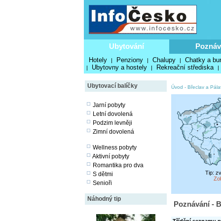
Ubytování
Poznáv
Hotely
Penziony
Chalupy
Chatky a bu
|
|
|
Ubytovny a hostely
Rekreační střediska
|
|
|
Ubytovací balíčky
Úvod
-
Břeclav a Pála
Jarní pobyty
Letní dovolená
Podzim levněji
Zimní dovolená
Wellness pobyty
Aktivní pobyty
Romantika pro dva
Tip: z
S dětmi
Zo
Senioři
Náhodný tip
Poznávání - B