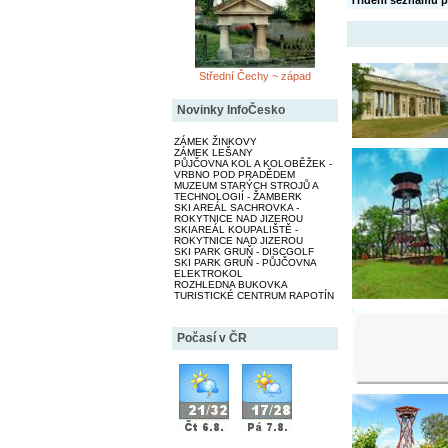
Třídění seznamu p
Střední Čechy ~ západ
Novinky InfoČesko
ZÁMEK ŽINKOVY
ZÁMEK LEŠANY
PŮJČOVNA KOL A KOLOBĚŽEK -
VRBNO POD PRADĚDEM
MUZEUM STARÝCH STROJŮ A
TECHNOLOGIÍ - ŽAMBERK
SKI AREÁL SACHROVKA -
ROKYTNICE NAD JIZEROU
SKIAREÁL KOUPALIŠTĚ -
ROKYTNICE NAD JIZEROU
SKI PARK GRUŇ - DISCGOLF
SKI PARK GRUŇ - PŮJČOVNA
ELEKTROKOL
ROZHLEDNA BUKOVKA
TURISTICKÉ CENTRUM RAPOTÍN
Počasí v ČR