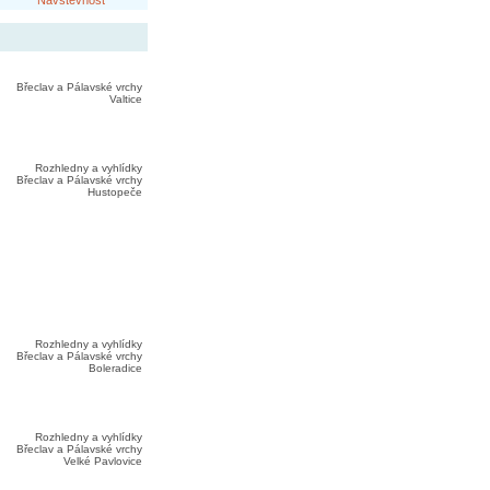
Návštěvnost
Břeclav a Pálavské vrchy
Valtice
Rozhledny a vyhlídky
Břeclav a Pálavské vrchy
Hustopeče
Rozhledny a vyhlídky
Břeclav a Pálavské vrchy
Boleradice
Rozhledny a vyhlídky
Břeclav a Pálavské vrchy
Velké Pavlovice