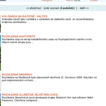
odle:
Kategorie
Název
(123)
Region
<< předchozí
[celý seznam (
4 položek
)] 1
další >>
KOLONÁDA NA RAJSTNĚ - VALTICE
Kolonáda slouží jako vyhlídka s výhledem do dalekého okolí. Je nezaměnitelnou
krajinnou dominantou. ...
ROZHLEDNA HUSTOPEČE
Rozhledna stojí na okraji mandloňového sadu na Hustopečském starém vrchu.
Hlavní nosné sloupy jsou ...
ROZHLEDNA NEDÁNOV
Rozhledna na Nedánově byla slavnostně otevřená 12. července 2009. Nachází se
pod stejnomenným vrchem ...
ROZHLEDNA SLUNEČNÁ VELKÉ PAVLOVICE
Rozhledna Slunečná je nová dominanta krajiny Modrých Hor nad městem Velké
Pavlovice. Otevřena veřejnosti ...