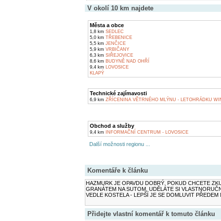
V okolí 10 km najdete
Města a obce
1,8 km
SEDLEC
5,0 km
TŘEBENICE
5,5 km
JENČICE
5,9 km
VRBIČANY
6,3 km
SIŘEJOVICE
8,6 km
BUDYNĚ NAD OHŘÍ
9,4 km
LOVOSICE
KLAPÝ
Technické zajímavosti
6,9 km
ZŘÍCENINA VĚTRNÉHO MLÝNU - LETOHRÁDKU WI
Obchod a služby
9,4 km
INFORMAČNÍ CENTRUM - LOVOSICE
Další možnosti regionu ...
Komentáře k článku
HAZMURK JE OPAVDU DOBRÝ. POKUD CHCETE ZKU
GRANÁTEM NA SUTOM, UDĚLÁTE SI VLASTNORUČNĚ 
VEDLE KOSTELA - LEPŠÍ JE SE DOMLUVIT PŘEDEM N
Přidejte vlastní komentář k tomuto článku