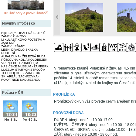
Krušné hory a podkrušnohoří
Novinky InfoČesko
BIKEPARK OPÁLENÁ PSTRUŽÍ
ZÁMEK ŽINKOVY
MIKULÁŠTÍKOVO FOJTSTVÍ V
JASENNÉ
ZÁMEK LEŠANY
LESNÍ DIVADLO SKALKA -
PODLESÍ
ALPALOUKA - ŽELEZNÁ RUDA
PŮJČOVNA KOL A KOLOBĚŽEK -
VRBNO POD PRADĚDEM
HASIČSKÉ MUZEUM - ŽAMBERK
V romantické krajině Polabské nížiny, asi 4,5 k
MUZEUM STARÝCH STROJŮ A
zřícenina s ryze účelovým charakterem dosvě
TECHNOLOGIÍ - ŽAMBERK
SKI AREÁL SACHROVKA -
počátku 14. století. V době romantismu se tento h
ROKYTNICE NAD JIZEROU
(418 m) je daleký rozhled do krajiny na České stř
Počasí v ČR
PROHLÍDKA
Prohlídkový okruh vás provede celým areálem hrad
PROVOZNÍ DOBA
DUBEN: úterý - neděle 10.00-17.00
KVĚTEN - ČERVEN: úterý - neděle 10.00 - 18.00 
ČERVENEC - SRPEN: úterý - neděle 10.00 - 18.3
ZÁŘÍ: úterý - neděle 10.00 - 18.00 hod.