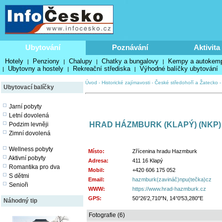
Ubytování
Poznávání
Aktivita
Hotely
Penziony
Chalupy
Chatky a bungalovy
Kempy a autokem
|
|
|
|
Ubytovny a hostely
Rekreační střediska
Výhodné balíčky ubytování
|
|
|
Úvod
-
Historické zajímavosti
-
České středohoří a Žatecko
Ubytovací balíčky
Jarní pobyty
Letní dovolená
HRAD HÁZMBURK (KLAPÝ) (NKP)
Podzim levněji
Zimní dovolená
Wellness pobyty
Místo:
Zřícenina hradu Hazmburk
Aktivní pobyty
Adresa:
411 16 Klapý
Romantika pro dva
Mobil:
+420 606 175 052
S dětmi
Email:
hazmburk(zavináč)npu(tečka)cz
Senioři
WWW:
https://www.hrad-hazmburk.cz
GPS:
50°26'2,710"N, 14°0'53,280"E
Náhodný tip
Fotografie (6)