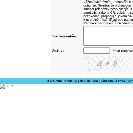
Vážení návštěvníci, komentáře k m
ostatním. Nejedná se o chatovou m
smazat příspěvky nesouvisející s
porušující zákony ČR, vulgární, sp
nezákonné, propagující jakoukoliv
k uveřejnění Vaší IP adresy na s
Redakce neodpovídá za obsah d
Text komentáře:
Jméno:
Email (nepovi
O projektu
|
Kontakty
|
Napište nám
|
Zákaznická zóna
|
Cen