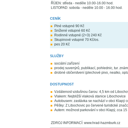
ŘÍJEN: středa - neděle 10.00-16.00 hod.
LISTOPAD: sobota - neděle 10.00 - 16.00 hod.
CENÍK
Plné vstupné 90 Kč
Snížené vstupné 60 Kč
Rodinné vstupné (2+3) 240 Kč
Skupinové vstupné 70 Kč/os.
pes 20 Kč
SLUŽBY
sociální zařízení
prodej suvenýrů, publikací, pohlednic, tur. zná
drobné občerstvení (plechové pivo, nealko, opl
DOSTUPNOST
Vzdálenost vzdušnou čarou: 4,5 km od Libocho
Vlakem: Nejbližší vlaková stanice Libochovice
Autobusem: zastávka se nachází v obci Klapý 
Pěšky: Z Libochovic po červené turistické značc
Autem: možnost parkování v obci Klapý, cca 15 
ZDROJ INFORMACÍ: www.hrad-hazmburk.cz