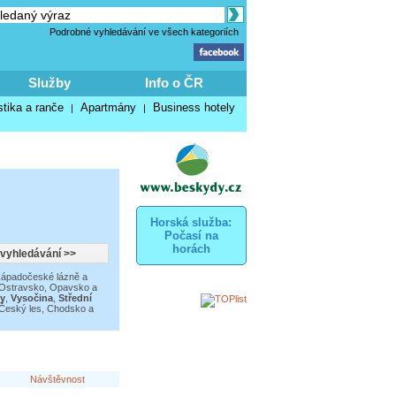
Podrobné vyhledávání ve všech kategoriích
Služby
Info o ČR
stika a ranče
Apartmány
Business hotely
|
|
Horská služba:
Počasí na
horách
ápadočeské lázně a
Ostravsko, Opavsko a
y
,
Vysočina
,
Střední
Český les, Chodsko a
Návštěvnost