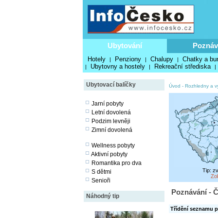
Ubytování
Poznáv
Hotely
Penziony
Chalupy
Chatky a bu
|
|
|
Ubytovny a hostely
Rekreační střediska
|
|
|
Ubytovací balíčky
Úvod
-
Rozhledny a v
Jarní pobyty
Letní dovolená
Podzim levněji
Zimní dovolená
Wellness pobyty
Aktivní pobyty
Romantika pro dva
Tip: z
S dětmi
Zo
Senioři
Poznávání - Č
Náhodný tip
Třídění seznamu p