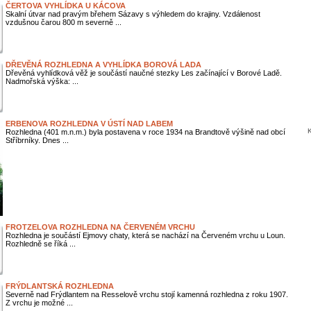
ČERTOVA VYHLÍDKA U KÁCOVA
Skalní útvar nad pravým břehem Sázavy s výhledem do krajiny. Vzdálenost
vzdušnou čarou 800 m severně ...
DŘEVĚNÁ ROZHLEDNA A VYHLÍDKA BOROVÁ LADA
Dřevěná vyhlídková věž je součástí naučné stezky Les začínající v Borové Ladě.
Nadmořská výška: ...
ERBENOVA ROZHLEDNA V ÚSTÍ NAD LABEM
K
Rozhledna (401 m.n.m.) byla postavena v roce 1934 na Brandtově výšině nad obcí
Stříbrníky. Dnes ...
FROTZELOVA ROZHLEDNA NA ČERVENÉM VRCHU
Rozhledna je součástí Ejmovy chaty, která se nachází na Červeném vrchu u Loun.
Rozhledně se říká ...
FRÝDLANTSKÁ ROZHLEDNA
Severně nad Frýdlantem na Resselově vrchu stojí kamenná rozhledna z roku 1907.
Z vrchu je možné ...