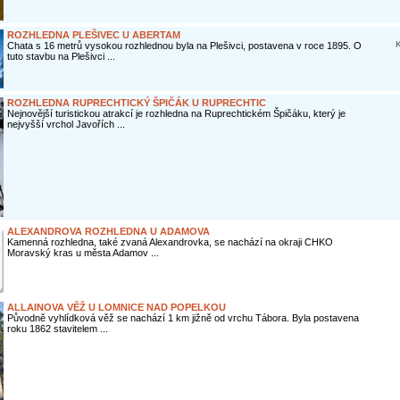
ROZHLEDNA PLEŠIVEC U ABERTAM
K
Chata s 16 metrů vysokou rozhlednou byla na Plešivci, postavena v roce 1895. O
tuto stavbu na Plešivci ...
ROZHLEDNA RUPRECHTICKÝ ŠPIČÁK U RUPRECHTIC
Nejnovější turistickou atrakcí je rozhledna na Ruprechtickém Špičáku, který je
nejvyšší vrchol Javořích ...
ALEXANDROVA ROZHLEDNA U ADAMOVA
Kamenná rozhledna, také zvaná Alexandrovka, se nachází na okraji CHKO
Moravský kras u města Adamov ...
ALLAINOVA VĚŽ U LOMNICE NAD POPELKOU
Původně vyhlídková věž se nachází 1 km jižně od vrchu Tábora. Byla postavena
roku 1862 stavitelem ...