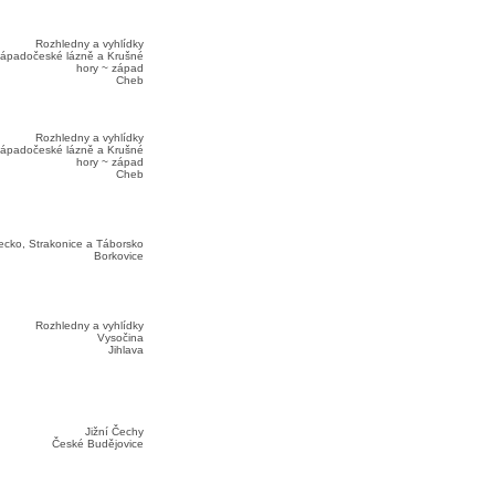
Rozhledny a vyhlídky
ápadočeské lázně a Krušné
hory ~ západ
Cheb
Rozhledny a vyhlídky
ápadočeské lázně a Krušné
hory ~ západ
Cheb
ecko, Strakonice a Táborsko
Borkovice
Rozhledny a vyhlídky
Vysočina
Jihlava
Jižní Čechy
České Budějovice