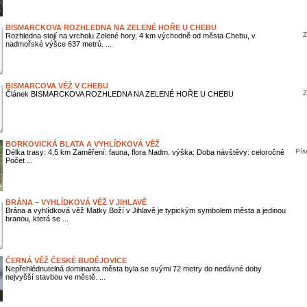
BISMARCKOVA ROZHLEDNA NA ZELENÉ HOŘE U CHEBU
Z
Rozhledna stojí na vrcholu Zelené hory, 4 km východně od města Chebu, v
nadmořské výšce 637 metrů. ...
BISMARCOVA VĚŽ V CHEBU
Z
Článek BISMARCKOVA ROZHLEDNA NA ZELENÉ HOŘE U CHEBU
BORKOVICKÁ BLATA A VYHLÍDKOVÁ VĚŽ
Pís
Délka trasy: 4,5 km Zaměření: fauna, flora Nadm. výška: Doba návštěvy: celoročně
Počet ...
BRÁNA – VYHLÍDKOVÁ VĚŽ V JIHLAVĚ
Brána a vyhlídková věž Matky Boží v Jihlavě je typickým symbolem města a jedinou
branou, která se ...
ČERNÁ VĚŽ ČESKÉ BUDĚJOVICE
Nepřehlédnutelná dominanta města byla se svými 72 metry do nedávné doby
nejvyšší stavbou ve městě. ...