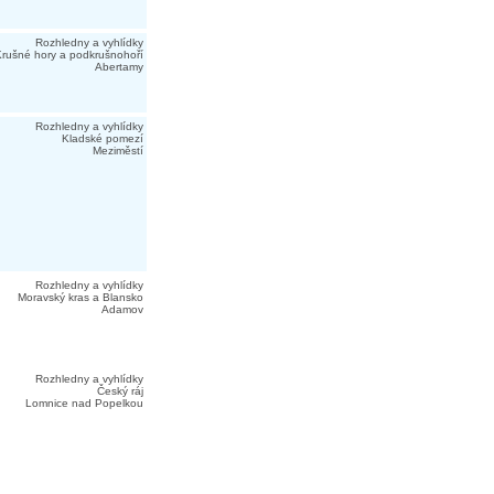
Rozhledny a vyhlídky
rušné hory a podkrušnohoří
Abertamy
Rozhledny a vyhlídky
Kladské pomezí
Meziměstí
Rozhledny a vyhlídky
Moravský kras a Blansko
Adamov
Rozhledny a vyhlídky
Český ráj
Lomnice nad Popelkou