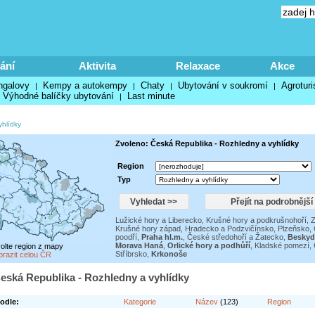
ání
Aktivita
Relaxace
Akce
ngalovy
Kempy a autokempy
Chaty
Ubytování v soukromí
Agroturi
|
|
|
|
Výhodné balíčky ubytování
Last minute
|
yhlídky
Zvoleno: Česká Republika - Rozhledny a vyhlídky
Region
Typ
Lužické hory a Liberecko
,
Krušné hory a podkrušnohoří
,
Z
Krušné hory západ
,
Hradecko a Podzvičínsko
,
Plzeňsko
,
poodří
,
Praha hl.m.
,
České středohoří a Žatecko
,
Beskyd
Morava Haná
,
Orlické hory a podhůří
,
Kladské pomezí
,
volte region z mapy
Stříbrsko
,
Krkonoše
brazit celou ČR
eská Republika - Rozhledny a vyhlídky
odle:
Kategorie
Název
(123)
Region