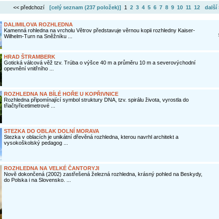
<< předchozí
[celý seznam (
237 položek
)]
1
2
3
4
5
6
7
8
9
10
11
12
další
DALIMILOVA ROZHLEDNA
Kamenná rohledna na vrcholu Větrov představuje věrnou kopii rozhledny Kaiser-
Wilhelm-Turn na Sněžníku ...
HRAD ŠTRAMBERK
Gotická válcová věž tzv. Trúba o výšce 40 m a průměru 10 m a severovýchodní
opevnění vnitřního ...
ROZHLEDNA NA BÍLÉ HOŘE U KOPŘIVNICE
Rozhledna připomínající symbol struktury DNA, tzv. spirálu života, vyrostla do
třiačtyřicetimetrové ...
STEZKA DO OBLAK DOLNÍ MORAVA
Stezka v oblacích je unikátní dřevěná rozhledna, kterou navrhl architekt a
vysokoškolský pedagog ...
ROZHLEDNA NA VELKÉ ČANTORYJI
Nově dokončená (2002) zastřešená železná rozhledna, krásný pohled na Beskydy,
do Polska i na Slovensko. ...