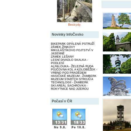
Beskydy
Novinky InfoČesko
BIKEPARK OPÁLENÁ PSTRUŽÍ
ZÁMEK ŽINKOVY
MIKULÁŠTÍKOVO FOJTSTVÍ V
JASENNÉ
ZÁMEK LEŠANY
LESNÍ DIVADLO SKALKA -
PODLESÍ
ALPALOUKA - ŽELEZNÁ RUDA
PŮJČOVNA KOL A KOLOBĚŽEK -
VRBNO POD PRADĚDEM
HASIČSKÉ MUZEUM - ŽAMBERK
MUZEUM STARÝCH STROJŮ A
TECHNOLOGIÍ - ŽAMBERK
SKI AREÁL SACHROVKA -
ROKYTNICE NAD JIZEROU
Počasí v ČR