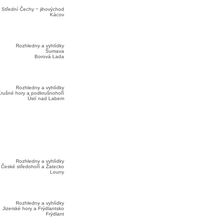
Střední Čechy ~ jihovýchod
Kácov
Rozhledny a vyhlídky
Šumava
Borová Lada
Rozhledny a vyhlídky
rušné hory a podkrušnohoří
Ústí nad Labem
Rozhledny a vyhlídky
České středohoří a Žatecko
Louny
Rozhledny a vyhlídky
Jizerské hory a Frýdlantsko
Frýdlant