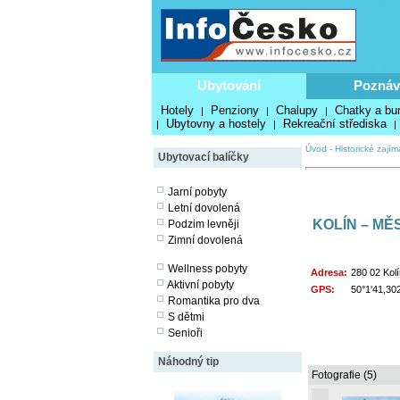
Ubytování
Poznáv
Hotely
Penziony
Chalupy
Chatky a bu
|
|
|
Ubytovny a hostely
Rekreační střediska
|
|
|
Úvod
-
Historické zajím
Ubytovací balíčky
Jarní pobyty
Letní dovolená
KOLÍN – M
Podzim levněji
Zimní dovolená
Wellness pobyty
Adresa:
280 02 Kolí
Aktivní pobyty
GPS:
50°1'41,30
Romantika pro dva
S dětmi
Senioři
Náhodný tip
Fotografie (5)