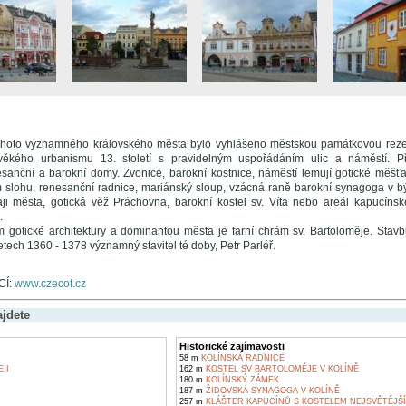
 tohoto významného královského města bylo vyhlášeno městskou památkovou reze
věkého urbanismu 13. století s pravidelným uspořádáním ulic a náměstí. 
sanční a barokní domy. Zvonice, barokní kostnice, náměstí lemují gotické měš
 slohu, renesanční radnice, mariánský sloup, vzácná raně barokní synagoga v 
ji města, gotická věž Práchovna, barokní kostel sv. Víta nebo areál kapucíns
.
gotické architektury a dominantou města je farní chrám sv. Bartoloměje. Stav
etech 1360 - 1378 významný stavitel té doby, Petr Parléř.
CÍ:
www.czecot.cz
ajdete
Historické zajímavosti
58 m
KOLÍNSKÁ RADNICE
 I
162 m
KOSTEL SV BARTOLOMĚJE V KOLÍNĚ
180 m
KOLÍNSKÝ ZÁMEK
187 m
ŽIDOVSKÁ SYNAGOGA V KOLÍNĚ
257 m
KLÁŠTER KAPUCÍNŮ S KOSTELEM NEJSVĚTĚJŠÍ 