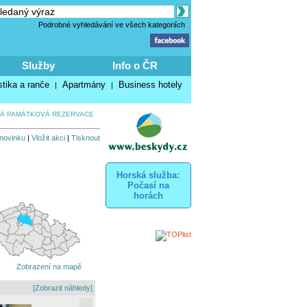
Podrobné vyhledávání ve všech kategoriích
Služby
Info o ČR
stika a ranče
Apartmány
Business hotely
|
|
KÁ PAMÁTKOVÁ REZERVACE
 novinku
|
Vložit akci
|
Tisknout
Horská služba:
Počasí na
horách
Zobrazení na mapě
[Zobrazit náhledy]