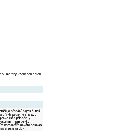
jsou měřeny vzdušnou čarou.
ářů je předání dojmu či tipů
ost. Vyhrazujeme si právo
právo rušit příspěvky
 ostatních, příspěvky
áním komentáře dáváte souhlas
méno známé osoby.