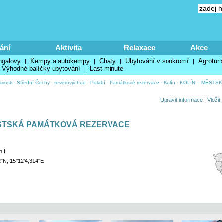
ání
Aktivita
Relaxace
Akce
ngalovy
Kempy a autokempy
Chaty
Ubytování v soukromí
Agroturi
|
|
|
|
Výhodné balíčky ubytování
Last minute
|
avosti
-
Střední Čechy - severovýchod - Polabí
-
Památkové rezervace
-
Kolín
-
KOLÍN – MĚSTS
Upravit informace
|
Vložit
ĚSTSKÁ PAMÁTKOVÁ REZERVACE
n I
2"N, 15°12'4,314"E