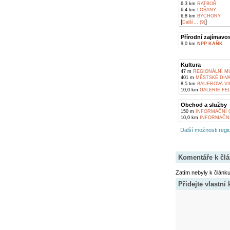
6,3 km
RATBOŘ
6,4 km
LOŠANY
6,8 km
BÝCHORY
[
]
Další... (9)
Přírodní zajímavos
9,0 km
NPP KAŇK
Kultura
47 m
REGIONÁLNÍ M
401 m
MĚSTSKÉ DIVA
8,5 km
BAUEROVA VIL
10,0 km
GALERIE FEL
Obchod a služby
150 m
INFORMAČNÍ C
10,0 km
INFORMAČNÍ
Další možnosti regio
Komentáře k čl
Zatím nebyly k článk
Přidejte vlastní