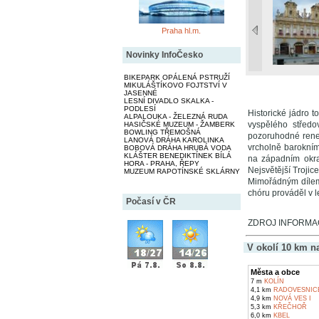
Praha hl.m.
Novinky InfoČesko
BIKEPARK OPÁLENÁ PSTRUŽÍ
MIKULÁŠTÍKOVO FOJTSTVÍ V
JASENNÉ
LESNÍ DIVADLO SKALKA -
PODLESÍ
Historické jádro
ALPALOUKA - ŽELEZNÁ RUDA
vyspělého středo
HASIČSKÉ MUZEUM - ŽAMBERK
BOWLING TŘEMOŠNÁ
pozoruhodné rene
LANOVÁ DRÁHA KAROLINKA
vrcholně barokním
BOBOVÁ DRÁHA HRUBÁ VODA
KLÁŠTER BENEDIKTÍNEK BÍLÁ
na západním okra
HORA - PRAHA, ŘEPY
Nejsvětější Trojice
MUZEUM RAPOTÍNSKÉ SKLÁRNY
Mimořádným dílem 
chóru prováděl v l
Počasí v ČR
ZDROJ INFORMA
V okolí 10 km n
Města a obce
7 m
KOLÍN
4,1 km
RADOVESNICE
4,9 km
NOVÁ VES I
5,3 km
KŘEČHOŘ
6,0 km
KBEL