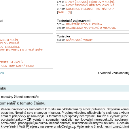
475 m
STARÝ ŽIDOVSKÝ HŘBITOV V KOLÍNĚ
1,1 km
NOVÝ ŽIDOVSKÝ HŘBITOV V KOLÍNĚ
9,7 km
KOSTNICE V SEDLCI – KUTNÁ HORA
[
]
Další... (5)
ti
Technické zajímavosti
5,7 km
PAMÁTNÍK BITVY U KOLÍNA
9,5 km
ROZHLEDNA NA VYSOKÉ U MISKOVIC
Turistika
UZEUM KOLÍN
8,3 km
KAŇKOVSKÉ VRCHY
DLO V KOLÍNĚ
A - LIBODŘICE
IXE JENEWEINA V KUTNÉ HOŘE
ENTRUM - KOLÍN
 CENTRUM KUTNÁ HORA
nu ...
Uvedené vzdálenosti 
ánku
u napsány žádné komentáře.
 komentář k tomuto článku
Vážení návštěvníci, komentáře k místu smí vkládat každý a bez přihlášení. Smyslem koment
ostatním. Nejedná se o chatovou místnost. Prosíme všechny přispívající o slušnost a věcn
smazat příspěvky nesouvisející s tématem a příspěvky nesmyslné. Taktéž si vyhrazujeme 
porušující zákony ČR, vulgární, spamující, urážející, pomlouvající, nerespektující soukromí
nezákonné, propagující jakoukoliv nesnášenlivost, diskriminaci či skrytou reklamu. Odesl
k uveřejnění Vaší IP adresy na serveru InfoCesko.cz. Vaše jméno či nick nesmí zneužít j