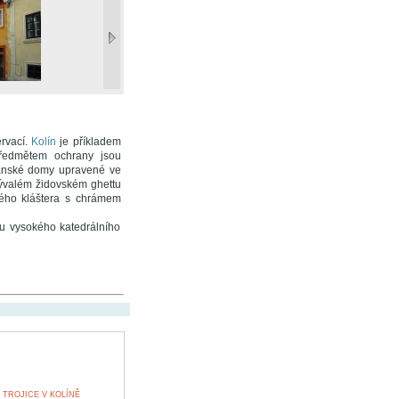
rvací.
Kolín
je příkladem
Předmětem ochrany jsou
ťanské domy upravené ve
bývalém židovském ghettu
kého kláštera s chrámem
bu vysokého katedrálního
TROJICE V KOLÍNĚ