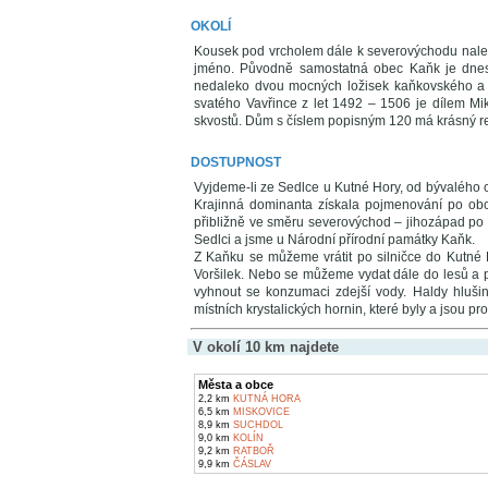
OKOLÍ
Kousek pod vrcholem dále k severovýchodu nale
jméno. Původně samostatná obec Kaňk je dnes s
nedaleko dvou mocných ložisek kaňkovského a 
svatého Vavřince z let 1492 – 1506 je dílem Mi
skvostů. Dům s číslem popisným 120 má krásný rene
DOSTUPNOST
Vyjdeme-li ze Sedlce u Kutné Hory, od bývalého c
Krajinná dominanta získala pojmenování po obci
přibližně ve směru severovýchod – jihozápad po 
Sedlci a jsme u Národní přírodní památky Kaňk.
Z Kaňku se můžeme vrátit po silničce do Kutné 
Voršilek. Nebo se můžeme vydat dále do lesů a 
vyhnout se konzumaci zdejší vody. Haldy hlušin
místních krystalických hornin, které byly a jsou pr
V okolí 10 km najdete
Města a obce
2,2 km
KUTNÁ HORA
6,5 km
MISKOVICE
8,9 km
SUCHDOL
9,0 km
KOLÍN
9,2 km
RATBOŘ
9,9 km
ČÁSLAV