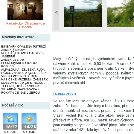
Pardubicko, Chrudimsko a
Hlinecko
Novinky InfoČesko
BIKEPARK OPÁLENÁ PSTRUŽÍ
ZÁMEK ŽINKOVY
MIKULÁŠTÍKOVO FOJTSTVÍ V
JASENNÉ
Malý opuštěný lom na jihovýchodním svahu Kaňk
ZÁMEK LEŠANY
LESNÍ DIVADLO SKALKA -
názvem Kaňk o rozloze 0,53 hektaru. Více než 90
PODLESÍ
hrubých slepenců s obsahem fosilií. Celkem dva
ALPALOUKA - ŽELEZNÁ RUDA
PŮJČOVNA KOL A KOLOBĚŽEK -
valouny krystalických hornin v podobě světlých
VRBNO POD PRADĚDEM
mořských živočichů – hlavně lastury ústřic a jinýc
HASIČSKÉ MUZEUM - ŽAMBERK
prvoků dírkovců atd.
MUZEUM STARÝCH STROJŮ A
TECHNOLOGIÍ - ŽAMBERK
SKI AREÁL SACHROVKA -
ROKYTNICE NAD JIZEROU
ZAJÍMAVOSTI
Ve zdejším lomu se dobýval kámen již v 19. století
Počasí v ČR
zahraniční badatele. Jde tedy o klasickou, příro
druhů, například mechovka s případným názvem 
Vlastní vrchol Kaňku a blízké okolí nese četn
především stříbra. Asi 300 metrů severovýchodn
jsou chodby starých dolů ve stěně jámy. Dále-li 
událost z roku 1421, kdo byli přívrženci podobojí 