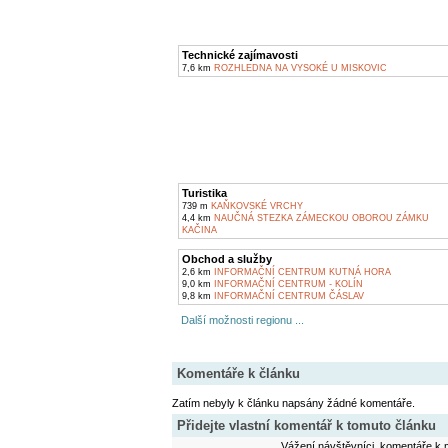
Technické zajímavosti
7,6 km
ROZHLEDNA NA VYSOKÉ U MISKOVIC
Turistika
739 m
KAŇKOVSKÉ VRCHY
4,4 km
NAUČNÁ STEZKA ZÁMECKOU OBOROU ZÁMKU
KAČINA
Obchod a služby
2,6 km
INFORMAČNÍ CENTRUM KUTNÁ HORA
9,0 km
INFORMAČNÍ CENTRUM - KOLÍN
9,8 km
INFORMAČNÍ CENTRUM ČÁSLAV
Další možnosti regionu ...
Komentáře k článku
Zatím nebyly k článku napsány žádné komentáře.
Přidejte vlastní komentář k tomuto článku
Vážení návštěvníci, komentáře k m