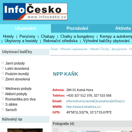
Ubytování
Poznávání
Aktivita
Hotely
Penziony
Chalupy
Chatky a bungalovy
Kempy a autokem
|
|
|
|
Ubytovny a hostely
Rekreační střediska
Výhodné balíčky ubytování
|
|
|
Úvod
-
Přírodní zajímavosti
-
Střední Čechy - jihovýchod
-
C
Ubytovací balíčky
Jarní pobyty
Letní dovolená
NPP KAŇK
Podzim levněji
Zimní dovolená
Wellness pobyty
Adresa:
284 01 Kutná Hora
Aktivní pobyty
Telefon:
+420 327 512 378, 327 515 556
Romantika pro dva
Email:
infocentrum(zavináč)kutnahora(tečka)cz
S dětmi
WWW:
http://www.kutnahora.cz
Senioři
GPS:
49°58'11,532"N, 15°17'15,678"E
Náhodný tip
Fotografie (4)