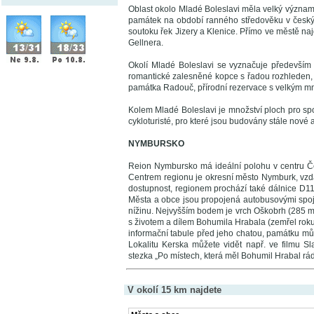
Oblast okolo Mladé Boleslavi měla velký význam 
památek na období ranného středověku v českých
soutoku řek Jizery a Klenice. Přímo ve městě naj
Gellnera.
Okolí Mladé Boleslavi se vyznačuje především s
romantické zalesněné kopce s řadou rozhleden, 
památka Radouč, přírodní rezervace s velkým mno
Kolem Mladé Boleslavi je množství ploch pro sport
cykloturisté, pro které jsou budovány stále nové 
NYMBURSKO
Reion Nymbursko má ideální polohu v centru Čes
Centrem regionu je okresní město Nymburk, vz
dostupnost, regionem prochází také dálnice D1
Města a obce jsou propojená autobusovými spoji
nížinu. Nejvyšším bodem je vrch Oškobrh (285 m 
s životem a dílem Bohumila Hrabala (zemřel roku
informační tabule před jeho chatou, památku můž
Lokalitu Kerska můžete vidět např. ve filmu S
stezka „Po místech, která měl Bohumil Hrabal rád
V okolí 15 km najdete