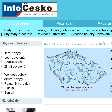
Ubytování
Poznávání
Aktivita
Hotely
Penziony
Chalupy
Chatky a bungalovy
Kempy a autokem
|
|
|
|
Ubytovny a hostely
Rekreační střediska
Výhodné balíčky ubytování
|
|
|
Ubytovací balíčky
Úvod
-
Střední Čechy - severovýchod - Polabí
-
STŘEDNÍ 
Z
Jarní pobyty
Letní dovolená
Podzim levněji
Zimní dovolená
Wellness pobyty
Aktivní pobyty
S
Romantika pro dva
a
Tip: zvolte region z mapy
S dětmi
P
Zobrazit celou ČR
z
Senioři
H
Náhodný tip