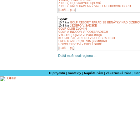
VYSOKÝ VRCH U DUBÉ
Z DUBÉ DO STARÝCH SPLAVŮ
Z DUBÉ PŘES KAMENNÝ VRCH A DUBOVOU HORU
[
]
Další... (11)
Sport
10,7 km
GOLF RESORT PARADISE BENÁTKY NAD JIZERO
10,8 km
JEZERO V SADSKÉ
GOLF CLUB ZLONÍN
GOLF A INDOOR V PODĚBRADECH
VÝLETNÍ PLAVBA Z PODĚBRAD
KOUPALIŠTĚ JEZERO V PODĚBRADECH
SPORTOVNÍ CENTRUM NYMBURK
HOROLEZECTVÍ - OKOLÍ DUBÉ
[
]
Další... (8)
Další možnosti regionu ...
O projektu
|
Kontakty
|
Napište nám
|
Zákaznická zóna
|
Cen