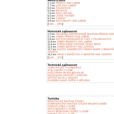
Města a obce
2,1 km
PŘEROV NAD LABEM
2,7 km
LYSÁ NAD LABEM
6,0 km
ČELÁKOVICE
6,5 km
MILOVICE
7,8 km
NOVÝ VESTEC
8,2 km
LÁZNĚ TOUŠEŇ
8,2 km
CHRÁST
8,9 km
KOSTOMLATY NAD LABEM
[
]
Další... (281)
Historické zajímavosti
2,0 km
POLABSKÉ NÁRODOPISNÉ MUZEUM PŘEROV NAD
2,1 km
ZÁMEK PŘEROV NAD LABEM
5,8 km
GOTICKO-RENESANČNÍ TVRZ V ČELÁKOVICÍCH
11,8 km
ZÁMEK BRANDÝS NAD LABEM
11,9 km
STŘEDOVĚKÉ PODZEMÍ ČESKÝ BROD
12,5 km
ZÁMEK BENÁTKY NAD JIZEROU
12,7 km
KOSTEL NANEBEVZETÍ PANNY MARIE V BENÁTK
JIZEROU
14,2 km
HRAD V DRAŽICÍCH U BENÁTEK NAD JIZEROU
[
]
Další... (107)
Technické zajímavosti
TURECKÁ VĚŽ V NYMBURCE
STÁJ ZAKŠÍN U DUBÉ
HVĚZDÁRNA MLADÁ BOLESLAV
ROZHLEDNA HRADIŠŤ U KADLÍNA
VĚTRNÝ MLÝN U VRÁTNA
PLAVEBNÍ KANÁL HOŘÍN U MĚLNÍKA
Turistika
MÁSLOVICKÁ NAUČNÁ STEZKA
DOBRODRUŽNÁ NAUČNÁ STEZKA MALÉHO DOBŠE
DUBOVÁ HORA U DUBÉ
VRCH NEDVĚZÍ U DUBÉ
VELKÝ BEŠKOVSKÝ KOPEC U DUBÉ