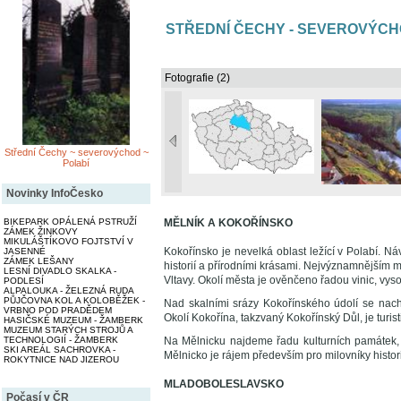
STŘEDNÍ ČECHY - SEVEROVÝCHO
Fotografie (2)
Střední Čechy ~ severovýchod ~
Polabí
Novinky InfoČesko
MĚLNÍK A KOKOŘÍNSKO
BIKEPARK OPÁLENÁ PSTRUŽÍ
ZÁMEK ŽINKOVY
MIKULÁŠTÍKOVO FOJTSTVÍ V
Kokořínsko je nevelká oblast ležící v Polabí. Ná
JASENNÉ
ZÁMEK LEŠANY
historií a přírodními krásami. Nejvýznamnějším m
LESNÍ DIVADLO SKALKA -
Vltavy. Okolí města je ověnčeno řadou vinic, vy
PODLESÍ
ALPALOUKA - ŽELEZNÁ RUDA
PŮJČOVNA KOL A KOLOBĚŽEK -
Nad skalními srázy Kokořínského údolí se nac
VRBNO POD PRADĚDEM
Okolí Kokořína, takzvaný Kokořínský Důl, je turisti
HASIČSKÉ MUZEUM - ŽAMBERK
MUZEUM STARÝCH STROJŮ A
Na Mělnicku najdeme řadu kulturních památek, v
TECHNOLOGIÍ - ŽAMBERK
SKI AREÁL SACHROVKA -
Mělnicko je rájem především pro milovníky histo
ROKYTNICE NAD JIZEROU
MLADOBOLESLAVSKO
Počasí v ČR