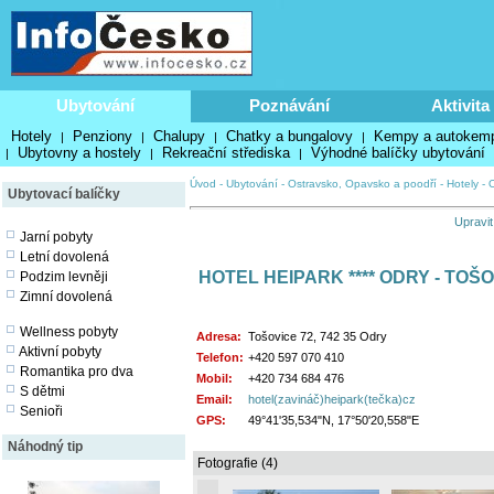
Ubytování
Poznávání
Aktivita
Hotely
Penziony
Chalupy
Chatky a bungalovy
Kempy a autokem
|
|
|
|
Ubytovny a hostely
Rekreační střediska
Výhodné balíčky ubytování
|
|
|
Úvod
-
Ubytování
-
Ostravsko, Opavsko a poodří
-
Hotely
-
Ubytovací balíčky
Upravit
Jarní pobyty
Letní dovolená
HOTEL HEIPARK **** ODRY - TOŠ
Podzim levněji
Zimní dovolená
Wellness pobyty
Adresa:
Tošovice 72, 742 35 Odry
Aktivní pobyty
Telefon:
+420 597 070 410
Romantika pro dva
Mobil:
+420 734 684 476
S dětmi
Email:
hotel(zavináč)heipark(tečka)cz
Senioři
GPS:
49°41'35,534"N, 17°50'20,558"E
Náhodný tip
Fotografie (4)