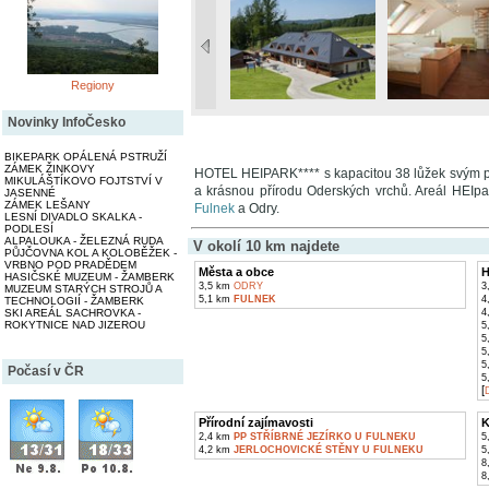
Regiony
Novinky InfoČesko
BIKEPARK OPÁLENÁ PSTRUŽÍ
ZÁMEK ŽINKOVY
HOTEL HEIPARK**** s kapacitou 38 lůžek svým p
MIKULÁŠTÍKOVO FOJTSTVÍ V
a krásnou přírodu Oderských vrchů. Areál HEIpa
JASENNÉ
ZÁMEK LEŠANY
Fulnek
a Odry.
LESNÍ DIVADLO SKALKA -
PODLESÍ
ALPALOUKA - ŽELEZNÁ RUDA
V okolí 10 km najdete
PŮJČOVNA KOL A KOLOBĚŽEK -
VRBNO POD PRADĚDEM
Města a obce
H
HASIČSKÉ MUZEUM - ŽAMBERK
3,5 km
ODRY
3
MUZEUM STARÝCH STROJŮ A
5,1 km
FULNEK
4
TECHNOLOGIÍ - ŽAMBERK
SKI AREÁL SACHROVKA -
4
ROKYTNICE NAD JIZEROU
5
5
5
5
Počasí v ČR
5
[
D
Přírodní zajímavosti
K
2,4 km
PP STŘÍBRNÉ JEZÍRKO U FULNEKU
5
4,2 km
JERLOCHOVICKÉ STĚNY U FULNEKU
5
8
8