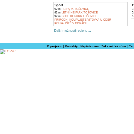
Sport
O
92 m
HEIPARK TOŠOVICE
3
92 m
LETNÍ HEIPARK TOŠOVICE
5
92 m
GOLF HEIPARK TOŠOVICE
5
PŘÍRODNÍ KOUPALIŠTĚ VÍTOVKA U ODER
KOUPALIŠTĚ V ODRÁCH
Další možnosti regionu ...
O projektu
|
Kontakty
|
Napište nám
|
Zákaznická zóna
|
Cen