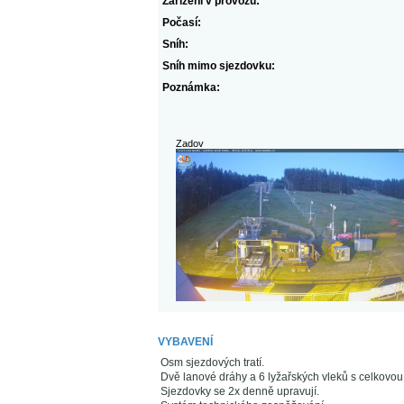
Zařízení v provozu:
Počasí:
Sníh:
Sníh mimo sjezdovku:
Poznámka:
Zadov
VYBAVENÍ
Osm sjezdových tratí.
Dvě lanové dráhy a 6 lyžařských vleků s celkovo
Sjezdovky se 2x denně upravují.