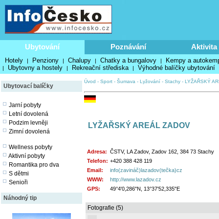
Ubytování
Poznávání
Aktivita
Hotely
Penziony
Chalupy
Chatky a bungalovy
Kempy a autokem
|
|
|
|
Ubytovny a hostely
Rekreační střediska
Výhodné balíčky ubytování
|
|
|
Úvod
-
Sport
-
Šumava
-
Lyžování
-
Stachy
-
LYŽAŘSKÝ AR
Ubytovací balíčky
Jarní pobyty
Letní dovolená
Podzim levněji
LYŽAŘSKÝ AREÁL ZADOV
Zimní dovolená
Wellness pobyty
Adresa:
ČSTV, LA Zadov, Zadov 162, 384 73 Stachy
Aktivní pobyty
Telefon:
+420 388 428 119
Romantika pro dva
Email:
info(zavináč)lazadov(tečka)cz
S dětmi
WWW:
http://www.lazadov.cz
Senioři
GPS:
49°4'0,286"N, 13°37'52,335"E
Náhodný tip
Fotografie (5)