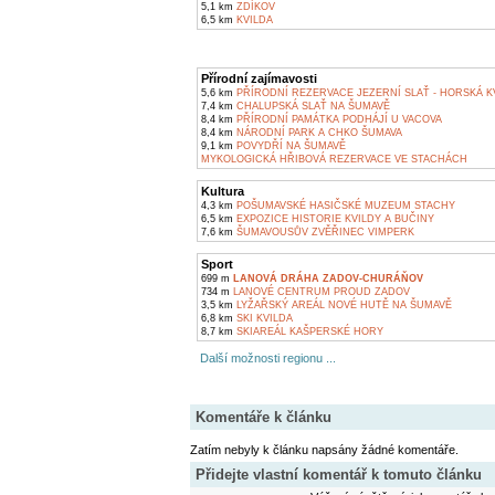
5,1 km
ZDÍKOV
6,5 km
KVILDA
Přírodní zajímavosti
5,6 km
PŘÍRODNÍ REZERVACE JEZERNÍ SLAŤ - HORSKÁ K
7,4 km
CHALUPSKÁ SLAŤ NA ŠUMAVĚ
8,4 km
PŘÍRODNÍ PAMÁTKA PODHÁJÍ U VACOVA
8,4 km
NÁRODNÍ PARK A CHKO ŠUMAVA
9,1 km
POVYDŘÍ NA ŠUMAVĚ
MYKOLOGICKÁ HŘIBOVÁ REZERVACE VE STACHÁCH
Kultura
4,3 km
POŠUMAVSKÉ HASIČSKÉ MUZEUM STACHY
6,5 km
EXPOZICE HISTORIE KVILDY A BUČINY
7,6 km
ŠUMAVOUSŮV ZVĚŘINEC VIMPERK
Sport
699 m
LANOVÁ DRÁHA ZADOV-CHURÁŇOV
734 m
LANOVÉ CENTRUM PROUD ZADOV
3,5 km
LYŽAŘSKÝ AREÁL NOVÉ HUTĚ NA ŠUMAVĚ
6,8 km
SKI KVILDA
8,7 km
SKIAREÁL KAŠPERSKÉ HORY
Další možnosti regionu ...
Komentáře k článku
Zatím nebyly k článku napsány žádné komentáře.
Přidejte vlastní komentář k tomuto článku