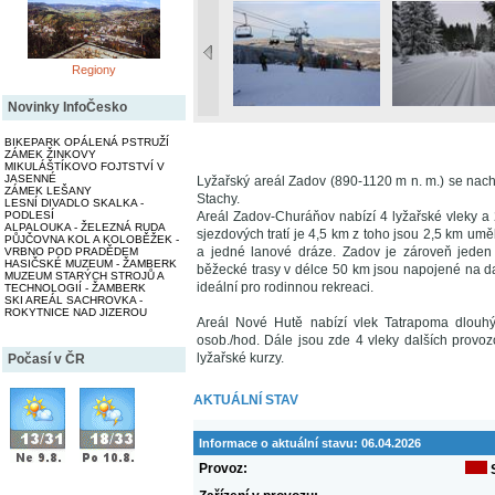
Regiony
Novinky InfoČesko
BIKEPARK OPÁLENÁ PSTRUŽÍ
ZÁMEK ŽINKOVY
MIKULÁŠTÍKOVO FOJTSTVÍ V
JASENNÉ
Lyžařský areál Zadov (890-1120 m n. m.) se na
ZÁMEK LEŠANY
Stachy.
LESNÍ DIVADLO SKALKA -
PODLESÍ
Areál Zadov-Churáňov nabízí 4 lyžařské vleky a
ALPALOUKA - ŽELEZNÁ RUDA
sjezdových tratí je 4,5 km z toho jsou 2,5 km um
PŮJČOVNA KOL A KOLOBĚŽEK -
a jedné lanové dráze. Zadov je zároveň jeden 
VRBNO POD PRADĚDEM
HASIČSKÉ MUZEUM - ŽAMBERK
běžecké trasy v délce 50 km jsou napojené na dal
MUZEUM STARÝCH STROJŮ A
ideální pro rodinnou rekreaci.
TECHNOLOGIÍ - ŽAMBERK
SKI AREÁL SACHROVKA -
ROKYTNICE NAD JIZEROU
Areál Nové Hutě nabízí vlek Tatrapoma dlouh
osob./hod. Dále jsou zde 4 vleky dalších provoz
lyžařské kurzy.
Počasí v ČR
AKTUÁLNÍ STAV
Informace o aktuální stavu:
06.04.2026
Provoz: