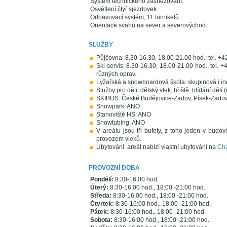
Systém technického zasněžování.
Osvětlení čtyř sjezdovek.
Odbavovací systém, 11 turniketů.
Orientace svahů na sever a severovýchod.
SLUŽBY
Půjčovna: 8.30-16.30, 18.00-21.00 hod.; tel. +
Ski servis: 8.30-16.30, 18.00-21.00 hod., tel. 
různých oprav.
Lyžařská a snowboardová škola: skupinová i in
Služby pro děti: dětský vlek, hřiště, hlídání dětí
SKIBUS: České Budějovice-Zadov, Písek-Zadov
Snowpark: ANO
Stanoviště HS: ANO
Snowtubing: ANO
V areálu jsou tři bufety, z toho jeden v budo
provozem vleků.
Ubytování: areál nabízí vlastní ubytování na
Ch
PROVOZNÍ DOBA
Pondělí:
8:30-16:00 hod.
Úterý:
8:30-16:00 hod., 18:00 -21:00 hod.
Středa:
8:30-16:00 hod., 18:00 -21:00 hod.
Čtvrtek:
8:30-16:00 hod., 18:00 -21:00 hod.
Pátek:
8:30-16:00 hod., 18:00 -21:00 hod.
Sobota:
8:30-16:00 hod., 18:00 -21:00 hod.