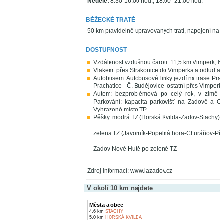
Neděle:
8:30-16:00 hod., 18:00 -21:00 hod.
BĚŽECKÉ TRATĚ
50 km pravidelně upravovaných tratí, napojení na
DOSTUPNOST
Vzdálenost vzdušnou čarou: 11,5 km Vimperk,
Vlakem: přes Strakonice do Vimperka a odtud
Autobusem: Autobusové linky jezdí na trase Prah
Prachatice - Č. Budějovice; ostatní přes Vimperk
Autem: bezproblémová po celý rok, v zimě 
Parkování: kapacita parkovišť na Zadově a C
Vyhrazené místo TP
Pěšky: modrá TZ (Horská Kvilda-Zadov-Stachy)
zelená TZ (Javorník-Popelná hora-Churáňov-Při
Zadov-Nové Hutě po zelené TZ
Zdroj informací: www.lazadov.cz
V okolí 10 km najdete
Města a obce
4,6 km
STACHY
5,0 km
HORSKÁ KVILDA