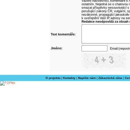
Vážení návštěvníci, komentáře k m
ostatním. Nejedná se o chatovou m
smazat příspěvky nesouvisející s
porušující zákony ČR, vulgární, sp
nezákonné, propagující jakoukoliv
k uveřejnění Vaší IP adresy na s
Redakce neodpovídá za obsah d
Text komentáře:
Jméno:
Email (nepovi
O projektu
|
Kontakty
|
Napište nám
|
Zákaznická zóna
|
Cen