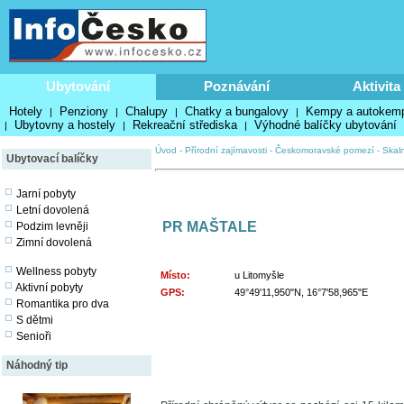
Ubytování
Poznávání
Aktivita
Hotely
Penziony
Chalupy
Chatky a bungalovy
Kempy a autokem
|
|
|
|
Ubytovny a hostely
Rekreační střediska
Výhodné balíčky ubytování
|
|
|
Úvod
-
Přírodní zajímavosti
-
Českomoravské pomezí
-
Skaln
Ubytovací balíčky
Jarní pobyty
Letní dovolená
PR MAŠTALE
Podzim levněji
Zimní dovolená
Wellness pobyty
Místo:
u Litomyšle
Aktivní pobyty
GPS:
49°49'11,950"N, 16°7'58,965"E
Romantika pro dva
S dětmi
Senioři
Náhodný tip