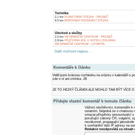
Turistika
2,1 km
PLANETÁRNÍ STEZKA - PROSEČ
9,5 km
BOROVSKÁ POZNÁVACÍ STEZKA
Obchod a služby
2,0 km
INFORMAČNÍ CENTRUM - PROSEČ
2,8 km
PŮJČOVNA KOL U HOTELU POLANKA
INFORMAČNÍ CENTRUM - LITOMYŠL
Další možnosti regionu ...
Komentáře k článku
Viděl jsem krásnou rozhlednu na orázku v kalendáři s p
zde o ní ani zmínka. JB
JE TO HEZKÝ ČLÁNEK ALE MOHLO TAM BÝT VÍCE O
Přidejte vlastní komentář k tomuto článku
Vážení návštěvníci, komentáře k m
ostatním. Nejedná se o chatovou m
smazat příspěvky nesouvisející s
porušující zákony ČR, vulgární, sp
nezákonné, propagující jakoukoliv
k uveřejnění Vaší IP adresy na s
Redakce neodpovídá za obsah d