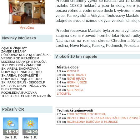
Přírodní chráněný výtvor se nachází asi 15 kilo
rozlohu 1083,6 hektarů a jsou to skály, které 
počasí větrné a vodní eroze došlo k vytvoření ro
vejce, Panský stůl a Velryba. Toulovcovy Maštale 
údajně se svou družinou ukrýval ve skalních slojí
Vysočina
Přírodní rezervace Maštale byla zřízena vyhláš
zaujímá území v povodí horního toku Novohradk
Novinky InfoČesko
Nachází se na rozmezí okresu Chrudim a Svitavy
Leština, Nové Hrady, Paseky, Podměstí, Proseč a
ZÁMEK ŽINKOVY
ZÁMEK LEŠANY
PŮJČOVNA KOL A KOLOBĚŽEK -
V okolí 10 km najdete
VRBNO POD PRADĚDEM
MUZEUM STARÝCH STROJŮ A
TECHNOLOGIÍ - ŽAMBERK
Města a obce
SKI AREÁL SACHROVKA -
1,9 km
PROSEČ
ROKYTNICE NAD JIZEROU
3,6 km
NOVÉ HRADY
SKIAREÁL KOUPALIŠTĚ -
ROKYTNICE NAD JIZEROU
3,7 km
NOVÉ HRADY
SKI PARK GRUŇ - DISCGOLF
7,4 km
HORNÍ ÚJEZD
SKI PARK GRUŇ - PŮJČOVNA
9,5 km
BOROVÁ
ELEKTROKOL
9,8 km
SEBRANICE
ROZHLEDNA BUKOVKA
LITOMYŠL
TURISTICKÉ CENTRUM RAPOTÍN
Počasí v ČR
Technické zajímavosti
2,2 km
TOULOVCOVA ROZHLEDNA
3,8 km
ROZHLEDNA TEREZKA NA PASEKÁCH NAD PROSE
5,5 km
ROZHLEDNA BORŮVKA U HLUBOKÉ