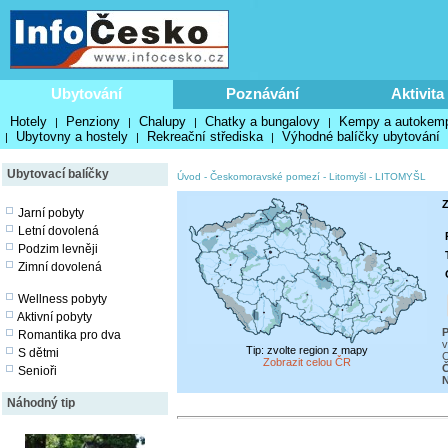
Ubytování
Poznávání
Aktivita
Hotely
Penziony
Chalupy
Chatky a bungalovy
Kempy a autokem
|
|
|
|
Ubytovny a hostely
Rekreační střediska
Výhodné balíčky ubytování
|
|
|
Ubytovací balíčky
Úvod
-
Českomoravské pomezí
-
Litomyšl
-
LITOMYŠL
Z
Jarní pobyty
Letní dovolená
Podzim levněji
Zimní dovolená
Wellness pobyty
Aktivní pobyty
P
Romantika pro dva
v
Tip: zvolte region z mapy
S dětmi
C
Zobrazit celou ČR
Senioři
N
Náhodný tip