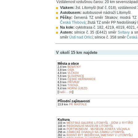
Vzdálenost vzdušnou čarou: 20 km severozápa
Vlakem:
žst. Litomyšl (trať č. 018), vzdálenost
Autobusem:
autobusové nádraží Litomyšl.
Pěšky:
červená TZ směr Strakov; modrá T
Česká Třebová
; žlutá TZ směr PP Nedošínský 
Na kole:
cyklotrasa č. 182, 4219, 4019, 4021, 
Autem:
silnice č. 35 (E442) směr
Svitavy
a s
směr
Ústí nad Orlicí
; silnice č. 358 směr
Česká
V okolí 15 km najdete
Města a obce
2,4 km
BENÁTKY
3,8 km
OSÍK
4,8 km
VLČKOV
5,6 km
SLOUPNICE
7,9 km
ČESKÉ HEŘMANICE
8,6 km
PŘÍVRAT
9,3 km
TISOVÁ
9,4 km
HORNÍ ÚJEZD
[
]
Další... (9)
Přírodní zajímavosti
13,9 km
PR MAŠTALE
Kultura
103 m
MĚSTSKÁ GALERIE LITOMYŠL - DŮM U RYTÍŘŮ
144 m
REGIONÁLNÍ MUZEUM LITOMYŠL
144 m
PORTMONEUM - MUSEUM JOSEFA VÁCHALA
256 m
ZÁMECKÉ DIVADLO NA ZÁMKU LITOMYŠL
262 m
RODNÝ BYT BEDŘICHA SMETANY V LITOMYŠLI