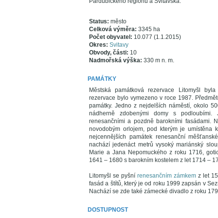
Pardubického regionu a Svitavska.
Status:
město
Celková výměra:
3345 ha
Počet obyvatel:
10.077 (1.1.2015)
Okres:
Svitavy
Obvody, části:
10
Nadmořská výška:
330 m n. m.
PAMÁTKY
Městská památková rezervace Litomyšl byl
rezervace bylo vymezeno v roce 1987. Předmět
památky. Jedno z nejdelších náměstí, okolo 5
nádherně zdobenými domy s podloubími. Je
renesančními a pozdně barokními fasádami. N
novodobým orlojem, pod kterým je umístěna kon
nejcennějších památek renesanční měšťanské 
nachází jedenáct metrů vysoký mariánský slo
Marie a Jana Nepomuckého z roku 1716, gotický k
1641 – 1680 s barokním kostelem z let 1714 – 1
Litomyšl se pyšní
renesančním zámkem
z let 1
fasád a štítů, který je od roku 1999 zapsán v S
Nachází se zde také zámecké divadlo z roku 179
DOSTUPNOST