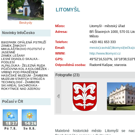
LITOMYŠL
Beskydy
Místo:
Litomyšl - městský úřad
Adresa:
Bří Šťastných 1000, 570 01 Lit
Novinky InfoČesko
Město
Telefon:
+420 461 653 333
BIKEPARK OPÁLENÁ PSTRUŽÍ
ZÁMEK ŽINKOVY
Email:
mesto(zavináč)litomysl(tečka)
MIKULÁŠTÍKOVO FOJTSTVÍ V
JASENNÉ
WWW:
http://www.litomysl.cz
ZÁMEK LEŠANY
LESNÍ DIVADLO SKALKA -
GPS:
49°52'16,510"N, 16°18'38,510"
PODLESÍ
Odpovědná osoba:
Radomil Kašpar, starosta
ALPALOUKA - ŽELEZNÁ RUDA
PŮJČOVNA KOL A KOLOBĚŽEK -
VRBNO POD PRADĚDEM
Fotografie (23)
HASIČSKÉ MUZEUM - ŽAMBERK
MUZEUM STARÝCH STROJŮ A
TECHNOLOGIÍ - ŽAMBERK
SKI AREÁL SACHROVKA -
ROKYTNICE NAD JIZEROU
Počasí v ČR
Malebné historické město Litomyšl se na