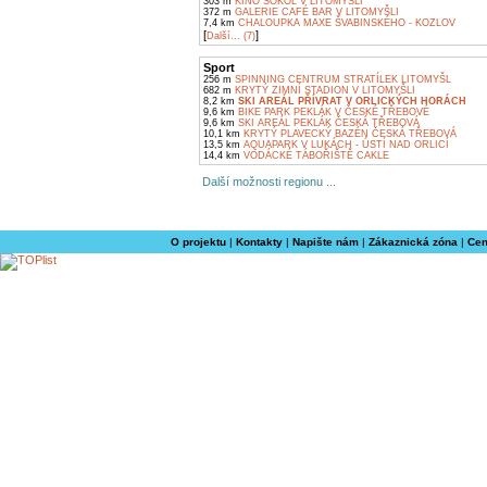
303 m
KINO SOKOL V LITOMYŠLI
372 m
GALERIE CAFÉ BAR V LITOMYŠLI
7,4 km
CHALOUPKA MAXE ŠVABINSKÉHO - KOZLOV
[
]
Další... (7)
Sport
256 m
SPINNING CENTRUM STRATÍLEK LITOMYŠL
682 m
KRYTÝ ZIMNÍ STADION V LITOMYŠLI
8,2 km
SKI AREÁL PŘÍVRAT V ORLICKÝCH HORÁCH
9,6 km
BIKE PARK PEKLÁK V ČESKÉ TŘEBOVÉ
9,6 km
SKI AREÁL PEKLÁK ČESKÁ TŘEBOVÁ
10,1 km
KRYTÝ PLAVECKÝ BAZÉN ČESKÁ TŘEBOVÁ
13,5 km
AQUAPARK V LUKÁCH - ÚSTÍ NAD ORLICÍ
14,4 km
VODÁCKÉ TÁBOŘIŠTĚ CAKLE
Další možnosti regionu ...
O projektu
|
Kontakty
|
Napište nám
|
Zákaznická zóna
|
Cen