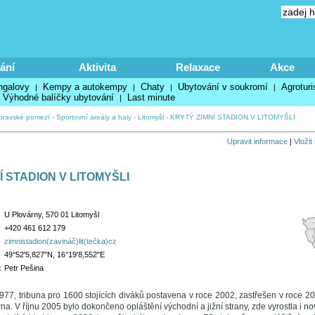
ání
Aktivita
Relaxace
Akce
ngalovy
Kempy a autokempy
Chaty
Ubytování v soukromí
Agroturi
|
|
|
|
Výhodné balíčky ubytování
Last minute
|
ravské pomezí
-
Sportovní areály a haly
-
Litomyšl
-
KRYTÝ ZIMNÍ STADION V LITOMYŠLI
Upravit informace
|
Vložit
Í STADION V LITOMYŠLI
U Plovárny, 570 01 Litomyšl
+420 461 612 179
zimnistadion(zavináč)lit(tečka)cz
49°52'5,827"N, 16°19'8,552"E
:
Petr Pešina
7, tribuna pro 1600 stojících diváků postavena v roce 2002, zastřešen v roce 200
na. V říjnu 2005 bylo dokončeno opláštění východní a jižní strany, zde vyrostla i n