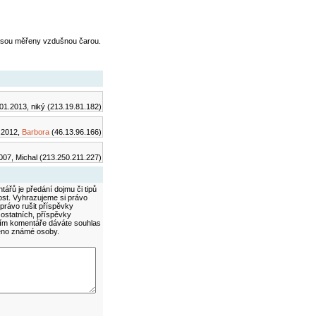
jsou měřeny vzdušnou čarou.
01.2013, niký (213.19.81.182)
.2012,
Barbora
(46.13.96.166)
007, Michal (213.250.211.227)
ářů je předání dojmu či tipů
ost. Vyhrazujeme si právo
právo rušit příspěvky
 ostatních, příspěvky
áním komentáře dáváte souhlas
méno známé osoby.