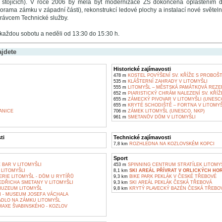
0 stojících). V roce 2006 by měla být modernizace ZS dokončena opláštěním dv
rama zámku v západní části), rekonstrukcí ledové plochy a instalací nové světeln
právcem Technické služby.
každou sobotu a neděli od 13:30 do 15:30 h.
ajdete
Historické zajímavosti
478 m
KOSTEL POVÝŠENÍ SV. KŘÍŽE S PROBOŠT
535 m
KLÁŠTERNÍ ZAHRADY V LITOMYŠLI
555 m
LITOMYŠL – MĚSTSKÁ PAMÁTKOVÁ REZE
652 m
PIARISTICKÝ CHRÁM NALEZENÍ SV. KŘÍŽE
655 m
ZÁMECKÝ PIVOVAR V LITOMYŠLI (UNESC
655 m
KRYTÉ SCHODIŠTĚ – FORTNA V LITOMYŠ
ANICE
706 m
ZÁMEK LITOMYŠL (UNESCO, NKP)
D
961 m
SMETANŮV DŮM V LITOMYŠLI
ti
Technické zajímavosti
7,8 km
ROZHLEDNA NA KOZLOVSKÉM KOPCI
Sport
 BAR V LITOMYŠLI
453 m
SPINNING CENTRUM STRATÍLEK LITOMY
 LITOMYŠLI
8,1 km
SKI AREÁL PŘÍVRAT V ORLICKÝCH HO
RIE LITOMYŠL - DŮM U RYTÍŘŮ
9,3 km
BIKE PARK PEKLÁK V ČESKÉ TŘEBOVÉ
DŘICHA SMETANY V LITOMYŠLI
9,3 km
SKI AREÁL PEKLÁK ČESKÁ TŘEBOVÁ
MUZEUM LITOMYŠL
9,8 km
KRYTÝ PLAVECKÝ BAZÉN ČESKÁ TŘEBO
- MUSEUM JOSEFA VÁCHALA
DLO NA ZÁMKU LITOMYŠL
AXE ŠVABINSKÉHO - KOZLOV