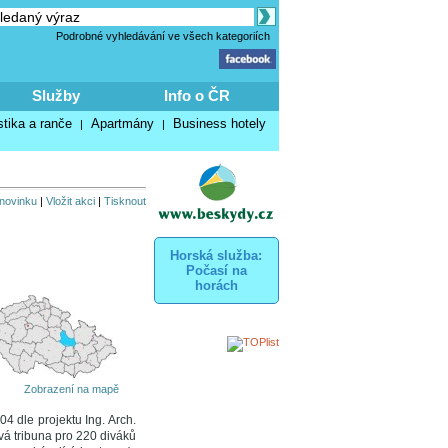
Podrobné vyhledávání ve všech kategoriích
Služby
Info o ČR
stika a ranče
Apartmány
Business hotely
|
|
 novinku
|
Vložit akci
|
Tisknout
Horská služba:
Počasí na
horách
Zobrazení na mapě
4 dle projektu Ing. Arch.
ová tribuna pro 220 diváků