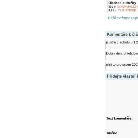
Obchod a služby
551 m
INFORMAČNÍ C
9,9 km
TURISTICKÉ 
Další možnosti regio
Komentáře k čl
je zitra v sobotu 5.1
Dobrý den, chtěla byc
plati to pro srpen 200
Přidejte vlastní
Text komentáře:
Jméno: