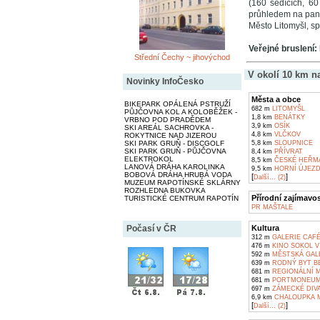
(160 sedících, 6
průhledem na pano
Město Litomyšl, s
Veřejné bruslení:
Střední Čechy ~ jihovýchod
V okolí 10 km n
Novinky InfoČesko
Města a obce
BIKEPARK OPÁLENÁ PSTRUŽÍ
682 m
LITOMYŠL
PŮJČOVNA KOL A KOLOBĚŽEK -
1,8 km
BENÁTKY
VRBNO POD PRADĚDEM
3,9 km
OSÍK
SKI AREÁL SACHROVKA -
4,8 km
VLČKOV
ROKYTNICE NAD JIZEROU
5,8 km
SLOUPNICE
SKI PARK GRUŇ - DISCGOLF
SKI PARK GRUŇ - PŮJČOVNA
8,4 km
PŘÍVRAT
ELEKTROKOL
8,5 km
ČESKÉ HEŘM
LANOVÁ DRÁHA KAROLINKA
9,5 km
HORNÍ ÚJEZ
BOBOVÁ DRÁHA HRUBÁ VODA
[
]
Další... (2)
MUZEUM RAPOTÍNSKÉ SKLÁRNY
ROZHLEDNA BUKOVKA
Přírodní zajímavos
TURISTICKÉ CENTRUM RAPOTÍN
PR MAŠTALE
Kultura
Počasí v ČR
312 m
GALERIE CAFÉ
476 m
KINO SOKOL V
592 m
MĚSTSKÁ GALE
639 m
RODNÝ BYT BE
681 m
REGIONÁLNÍ 
681 m
PORTMONEUM 
697 m
ZÁMECKÉ DIVA
6,9 km
CHALOUPKA M
[
]
Další... (2)