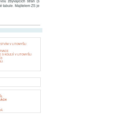
ou zbývajících stran (s
é tabule. Majitelem ZS je
STVÍM V LITOMYŠLI
RVACE
 S KOLEJÍ V LITOMYŠLI
O)
LI
ŠL
RÁCH
VÁ