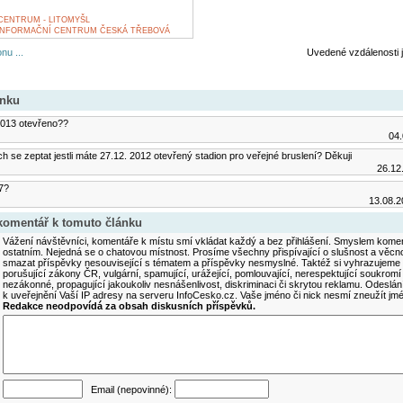
ENTRUM - LITOMYŠL
INFORMAČNÍ CENTRUM ČESKÁ TŘEBOVÁ
nu ...
Uvedené vzdálenosti 
ánku
.2013 otevřeno??
04.
h se zeptat jestli máte 27.12. 2012 otevřený stadion pro veřejné bruslení? Děkuji
26.12
7?
13.08.2
 komentář k tomuto článku
Vážení návštěvníci, komentáře k místu smí vkládat každý a bez přihlášení. Smyslem koment
ostatním. Nejedná se o chatovou místnost. Prosíme všechny přispívající o slušnost a věcn
smazat příspěvky nesouvisející s tématem a příspěvky nesmyslné. Taktéž si vyhrazujeme 
porušující zákony ČR, vulgární, spamující, urážející, pomlouvající, nerespektující soukromí
nezákonné, propagující jakoukoliv nesnášenlivost, diskriminaci či skrytou reklamu. Odesl
k uveřejnění Vaší IP adresy na serveru InfoCesko.cz. Vaše jméno či nick nesmí zneužít j
Redakce neodpovídá za obsah diskusních příspěvků.
Email (nepovinné):