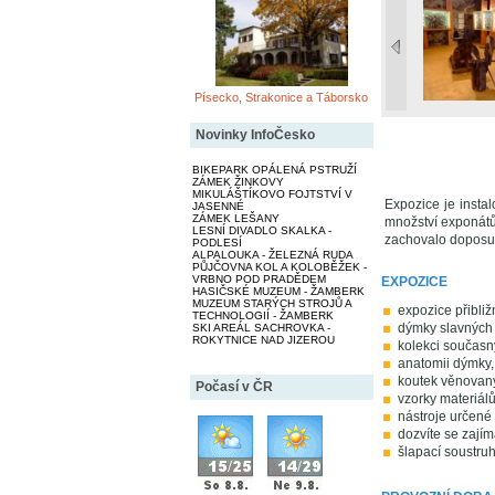
Písecko, Strakonice a Táborsko
Novinky InfoČesko
BIKEPARK OPÁLENÁ PSTRUŽÍ
ZÁMEK ŽINKOVY
MIKULÁŠTÍKOVO FOJTSTVÍ V
Expozice je insta
JASENNÉ
ZÁMEK LEŠANY
množství exponátů,
LESNÍ DIVADLO SKALKA -
zachovalo doposu
PODLESÍ
ALPALOUKA - ŽELEZNÁ RUDA
PŮJČOVNA KOL A KOLOBĚŽEK -
VRBNO POD PRADĚDEM
EXPOZICE
HASIČSKÉ MUZEUM - ŽAMBERK
MUZEUM STARÝCH STROJŮ A
expozice přibli
TECHNOLOGIÍ - ŽAMBERK
dýmky slavných 
SKI AREÁL SACHROVKA -
ROKYTNICE NAD JIZEROU
kolekci současn
anatomii dýmky,
koutek věnovaný
Počasí v ČR
vzorky materiálů
nástroje určené
dozvíte se zajím
šlapací soustru