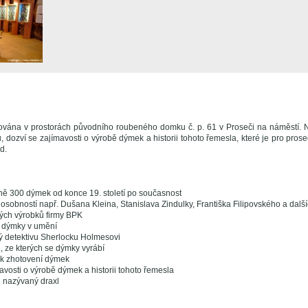
lována v prostorách původního roubeného domku č. p. 61 v Proseči na náměstí. 
 dozví se zajímavosti o výrobě dýmek a historii tohoto řemesla, které je pro prose
d.
žně 300 dýmek od konce 19. století po současnost
osobností např. Dušana Kleina, Stanislava Zindulky, Františka Filipovského a dalš
ých výrobků firmy BPK
 dýmky v umění
 detektivu Sherlocku Holmesovi
, ze kterých se dýmky vyrábí
 k zhotovení dýmek
avosti o výrobě dýmek a historii tohoto řemesla
h nazývaný draxl