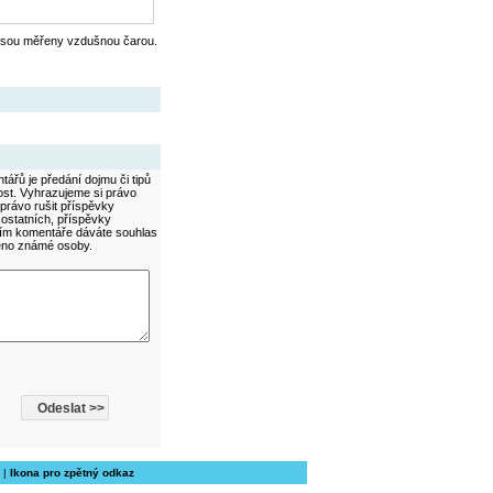
jsou měřeny vzdušnou čarou.
ářů je předání dojmu či tipů
ost. Vyhrazujeme si právo
právo rušit příspěvky
 ostatních, příspěvky
áním komentáře dáváte souhlas
méno známé osoby.
|
Ikona pro zpětný odkaz