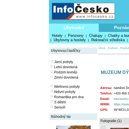
Ubytování
Poznáv
Hotely
Penziony
Chalupy
Chatky a bu
|
|
|
Ubytovny a hostely
Rekreační střediska
|
|
|
Úvod
-
Kultura
-
Pardub
Ubytovací balíčky
Jarní pobyty
Letní dovolená
MUZEUM DÝ
Podzim levněji
Zimní dovolená
Wellness pobyty
Adresa:
náměstí Dr
Aktivní pobyty
Telefon:
+420 469 
Romantika pro dva
Email:
muzeum(za
S dětmi
WWW:
https://w
Senioři
GPS:
49°48'21,0
Náhodný tip
Fotografie (1)