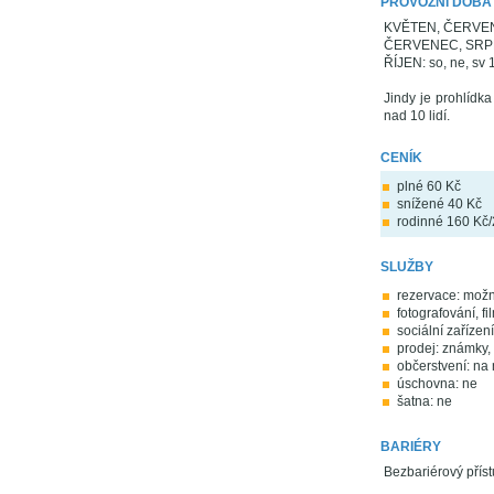
PROVOZNÍ DOBA
KVĚTEN, ČERVEN, Z
ČERVENEC, SRPEN:
ŘÍJEN: so, ne, sv 
Jindy je prohlídk
nad 10 lidí.
CENÍK
plné 60 Kč
snížené 40 Kč
rodinné 160 Kč
SLUŽBY
rezervace: mož
fotografování, f
sociální zaříze
prodej: známky, 
občerstvení: na
úschovna: ne
šatna: ne
BARIÉRY
Bezbariérový přís