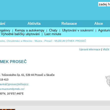
ání
Aktivita
Relaxace
Akce
ngalovy
Kempy a autokempy
Chaty
Ubytování v soukromí
Agroturi
|
|
|
|
Výhodné balíčky ubytování
Last minute
|
icko, Chrudimsko a Hlinecko
-
Muzea
-
Proseč
-
MUZEUM DÝMEK PROSEČ
Upravit informace
|
Vložit
MEK PROSEČ
. Tošovského čp. 61, 539 44 Proseč u Skutče
319 413
vináč)prosec(tečka)cz
ww.muzeumdymek.cz/
30"N, 16°6'57,440"E