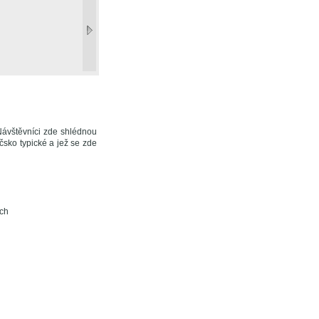
Návštěvníci zde shlédnou
čsko typické a jež se zde
ích