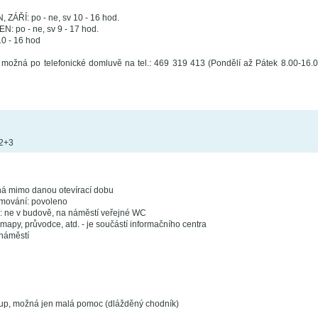
ÁŘÍ: po - ne, sv 10 - 16 hod.
 po - ne, sv 9 - 17 hod.
10 - 16 hod
a možná po telefonické domluvě na tel.: 469 319 413 (Pondělí až Pátek 8.00-16.00
/2+3
ná mimo danou otevírací dobu
ilmování: povoleno
ní: ne v budově, na náměstí veřejné WC
mapy, průvodce, atd. - je součástí informačního centra
 náměstí
tup, možná jen malá pomoc (dlážděný chodník)