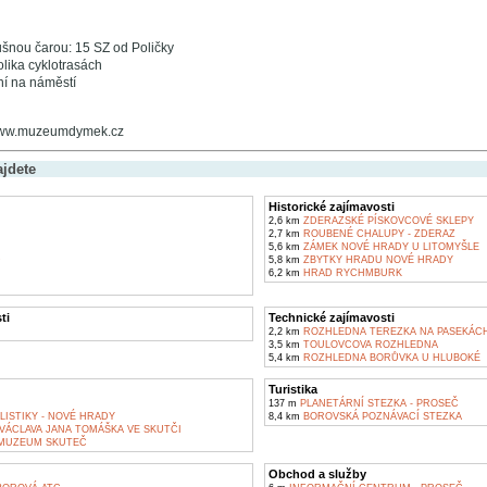
šnou čarou: 15 SZ od Poličky
lika cyklotrasách
í na náměstí
 www.muzeumdymek.cz
ajdete
Historické zajímavosti
2,6 km
ZDERAZSKÉ PÍSKOVCOVÉ SKLEPY
2,7 km
ROUBENÉ CHALUPY - ZDERAZ
5,6 km
ZÁMEK NOVÉ HRADY U LITOMYŠLE
D
5,8 km
ZBYTKY HRADU NOVÉ HRADY
6,2 km
HRAD RYCHMBURK
ti
Technické zajímavosti
2,2 km
ROZHLEDNA TEREZKA NA PASEKÁCH
3,5 km
TOULOVCOVA ROZHLEDNA
5,4 km
ROZHLEDNA BORŮVKA U HLUBOKÉ
Turistika
137 m
PLANETÁRNÍ STEZKA - PROSEČ
ISTIKY - NOVÉ HRADY
8,4 km
BOROVSKÁ POZNÁVACÍ STEZKA
VÁCLAVA JANA TOMÁŠKA VE SKUTČI
MUZEUM SKUTEČ
Obchod a služby