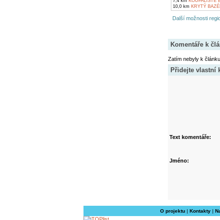
7,4 km
KOUPALIŠTĚ 
10,0 km
KRYTÝ BAZÉ
Další možnosti regio
Komentáře k čl
Zatím nebyly k článk
Přidejte vlastní
Text komentáře:
Jméno:
O projektu
|
Kontakty
|
N