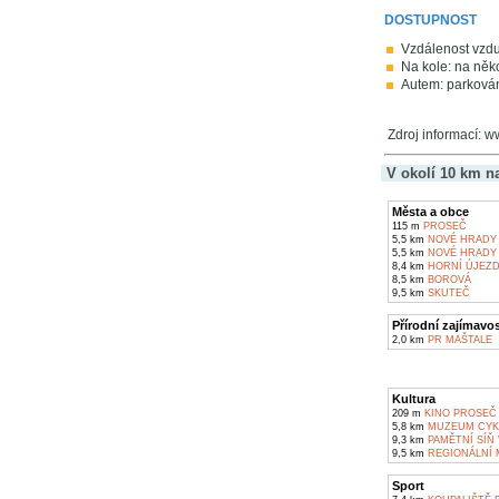
DOSTUPNOST
Vzdálenost vzdu
Na kole: na něko
Autem: parkován
Zdroj informací:
V okolí 10 km n
Města a obce
115 m
PROSEČ
5,5 km
NOVÉ HRADY
5,5 km
NOVÉ HRADY
8,4 km
HORNÍ ÚJEZ
8,5 km
BOROVÁ
9,5 km
SKUTEČ
Přírodní zajímavos
2,0 km
PR MAŠTALE
Kultura
209 m
KINO PROSEČ
5,8 km
MUZEUM CYKL
9,3 km
PAMĚTNÍ SÍŇ 
9,5 km
REGIONÁLNÍ 
Sport