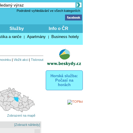
Podrobné vyhledávání ve všech kategoriích
Služby
Info o ČR
stika a ranče
Apartmány
Business hotely
|
|
 novinku
|
Vložit akci
|
Tisknout
Horská služba:
Počasí na
horách
Zobrazení na mapě
[Zobrazit náhledy]