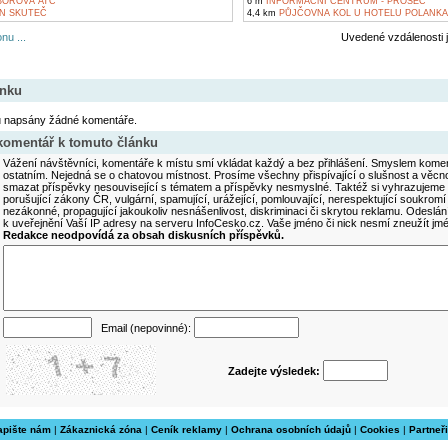
BOROVÁ ATC
6 m
INFORMAČNÍ CENTRUM - PROSEČ
N SKUTEČ
4,4 km
PŮJČOVNA KOL U HOTELU POLANKA
nu ...
Uvedené vzdálenosti 
ánku
u napsány žádné komentáře.
 komentář k tomuto článku
Vážení návštěvníci, komentáře k místu smí vkládat každý a bez přihlášení. Smyslem koment
ostatním. Nejedná se o chatovou místnost. Prosíme všechny přispívající o slušnost a věcn
smazat příspěvky nesouvisející s tématem a příspěvky nesmyslné. Taktéž si vyhrazujeme 
porušující zákony ČR, vulgární, spamující, urážející, pomlouvající, nerespektující soukromí
nezákonné, propagující jakoukoliv nesnášenlivost, diskriminaci či skrytou reklamu. Odesl
k uveřejnění Vaší IP adresy na serveru InfoCesko.cz. Vaše jméno či nick nesmí zneužít j
Redakce neodpovídá za obsah diskusních příspěvků.
Email (nepovinné):
Zadejte výsledek:
apište nám
|
Zákaznická zóna
|
Ceník reklamy
|
Ochrana osobních údajů
|
Cookies
|
Partneři