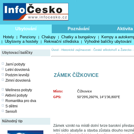
Ubytování
Poznávání
Aktivita
Hotely
Penziony
Chalupy
Chatky a bungalovy
Kempy a autokem
|
|
|
|
Ubytovny a hostely
Rekreační střediska
Výhodné balíčky ubytování
|
|
|
Úvod
-
Historické zajímavosti
-
České středohoří a Žatecko
Ubytovací balíčky
Jarní pobyty
Letní dovolená
ZÁMEK ČÍŽKOVICE
Podzim levněji
Zimní dovolená
Wellness pobyty
Místo:
Čížkovice
Aktivní pobyty
GPS:
50°29'6,260"N, 14°1'36,800"E
Romantika pro dva
S dětmi
Senioři
Náhodný tip
Zámek vznikl na místě dolní tvrze barokní přestavb
letní sídlo abatyše a stavba zůstala dlouho nez