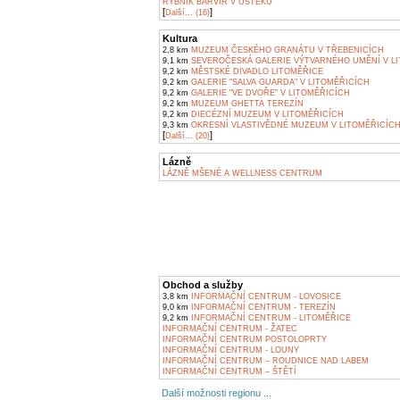
RYBNÍK BARVÍŘ V ÚŠTĚKU
[
]
Další... (16)
Kultura
2,8 km
MUZEUM ČESKÉHO GRANÁTU V TŘEBENICÍCH
9,1 km
SEVEROČESKÁ GALERIE VÝTVARNÉHO UMĚNÍ V L
9,2 km
MĚSTSKÉ DIVADLO LITOMĚŘICE
9,2 km
GALERIE "SALVA GUARDA" V LITOMĚŘICÍCH
9,2 km
GALERIE "VE DVOŘE" V LITOMĚŘICÍCH
9,2 km
MUZEUM GHETTA TEREZÍN
9,2 km
DIECÉZNÍ MUZEUM V LITOMĚŘICÍCH
9,3 km
OKRESNÍ VLASTIVĚDNÉ MUZEUM V LITOMĚŘICÍC
[
]
Další... (20)
Lázně
LÁZNĚ MŠENÉ A WELLNESS CENTRUM
Obchod a služby
3,8 km
INFORMAČNÍ CENTRUM - LOVOSICE
9,0 km
INFORMAČNÍ CENTRUM - TEREZÍN
9,2 km
INFORMAČNÍ CENTRUM - LITOMĚŘICE
INFORMAČNÍ CENTRUM - ŽATEC
INFORMAČNÍ CENTRUM POSTOLOPRTY
INFORMAČNÍ CENTRUM - LOUNY
INFORMAČNÍ CENTRUM – ROUDNICE NAD LABEM
INFORMAČNÍ CENTRUM – ŠTĚTÍ
Další možnosti regionu ...