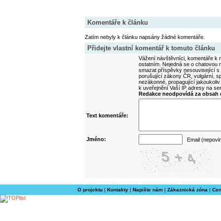
Komentáře k článku
Zatím nebyly k článku napsány žádné komentáře.
Přidejte vlastní komentář k tomuto článku
Vážení návštěvníci, komentáře k m
ostatním. Nejedná se o chatovou m
smazat příspěvky nesouvisející s
porušující zákony ČR, vulgární, sp
nezákonné, propagující jakoukoliv
k uveřejnění Vaší IP adresy na s
Redakce neodpovídá za obsah d
Text komentáře:
Jméno:
Email (nepovi
O projektu
|
Kontakty
|
Napište nám
|
Zákaznická zóna
|
Cen