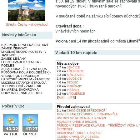
z 50. let 19. století. V hlavním sále se zachovala
novodobých štuků i štuky raně barokní.
V současné době na zámku sídlí domov důchodců
Střední Čechy ~ jihovýchod
Otevírací doba :
v návštěvních hodinách
Novinky InfoČesko
Poloha :
asi 14 km jihozápadně od města Litoměři
BIKEPARK OPÁLENÁ PSTRUŽÍ
ZÁMEK ŽINKOVY
MIKULÁŠTÍKOVO FOJTSTVÍ V
V okolí 10 km najdete
JASENNÉ
ZÁMEK LEŠANY
LESNÍ DIVADLO SKALKA -
Města a obce
PODLESÍ
1,7 km
JENČICE
ALPALOUKA - ŽELEZNÁ RUDA
2,8 km
TŘEBENICE
PŮJČOVNA KOL A KOLOBĚŽEK -
3,3 km
SIŘEJOVICE
VRBNO POD PRADĚDEM
3,8 km
LOVOSICE
HASIČSKÉ MUZEUM - ŽAMBERK
MUZEUM STARÝCH STROJŮ A
4,0 km
SEDLEC
TECHNOLOGIÍ - ŽAMBERK
4,8 km
VRBIČANY
SKI AREÁL SACHROVKA -
4,9 km
PÍŠŤANY
ROKYTNICE NAD JIZEROU
9,2 km
LITOMĚŘICE
[
]
Další... (174)
Počasí v ČR
Přírodní zajímavosti
9,1 km
CHKO ČESKÉ STŘEDOHOŘÍ
MENHIR ZAKLETÝ MNICH U DRAHOMYŠLE
OSTROV SV. KLIMENTA U BROZAN
MEANDRY OHŘE U BROZAN
PŘÍRODNÍ REZERVACE KALVÁRIE – TŘÍKŘÍŽOVÝ VRCH U
ŽERNOSEK
OPÁRENSKÉ ÚDOLÍ U LOVOSIC
JEZERO CHMELAŘ V ÚŠTĚKU