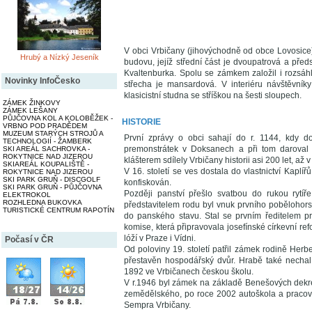
V obci Vrbičany (jihovýchodně od obce Lovosice
Hrubý a Nízký Jeseník
budovu, jejíž střední část je dvoupatrová a př
Kvaltenburka. Spolu se zámkem založil i rozsáhl
Novinky InfoČesko
střecha je mansardová. V interiéru návštěvní
klasicistní studna se stříškou na šesti sloupech.
ZÁMEK ŽINKOVY
ZÁMEK LEŠANY
PŮJČOVNA KOL A KOLOBĚŽEK -
HISTORIE
VRBNO POD PRADĚDEM
MUZEUM STARÝCH STROJŮ A
První zprávy o obci sahají do r. 1144, kdy dos
TECHNOLOGIÍ - ŽAMBERK
premonstrátek v Doksanech a při tom daroval 
SKI AREÁL SACHROVKA -
ROKYTNICE NAD JIZEROU
klášterem sdílely Vrbičany historii asi 200 let, až
SKIAREÁL KOUPALIŠTĚ -
V 16. století se ves dostala do vlastnictví Kapl
ROKYTNICE NAD JIZEROU
SKI PARK GRUŇ - DISCGOLF
konfiskován.
SKI PARK GRUŇ - PŮJČOVNA
Později panství přešlo svatbou do rukou rytíř
ELEKTROKOL
ROZHLEDNA BUKOVKA
představitelem rodu byl vnuk prvního pobělohors
TURISTICKÉ CENTRUM RAPOTÍN
do panského stavu. Stal se prvním ředitelem pr
komise, která připravovala josefínské církevní r
lóží v Praze i Vídni.
Počasí v ČR
Od poloviny 19. století patřil zámek rodině Herb
přestavěn hospodářský dvůr. Hrabě také nechal 
1892 ve Vrbičanech českou školu.
V r.1946 byl zámek na základě Benešových dekret
zemědělského, po roce 2002 autoškola a pracovi
Sempra Vrbičany.