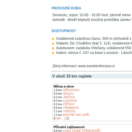
PROVOZNÍ DOBA
červenec, srpen 10.00 - 16.00 hod. (denně mimo p
dohodě - téměř kdykoli) (možná prohlídka zámku 
DOSTUPNOST
Vzdálenost vzdušnou čarou: 500 m východně z 
Vlakem: žst. Chotěšov (trať č. 114), vzdálenost 
Autobusem: zastávka Vrbičany, vzdálenost 550
Autem: silnice č. 247 na trase Lovosice - Liboch
Zdroj informací: www.zamekvrbicany.cz
V okolí 10 km najdete
Města a obce
1,9 km
SIŘEJOVICE
5,0 km
SEDLEC
6,2 km
JENČICE
6,3 km
LOVOSICE
6,3 km
PÍŠŤANY
6,9 km
TŘEBENICE
7,1 km
TEREZÍN
7,2 km
BUDYNĚ NAD OHŘÍ
[
]
Další... (2)
Přírodní zajímavosti
8,6 km
CHKO ČESKÉ STŘEDOHOŘÍ