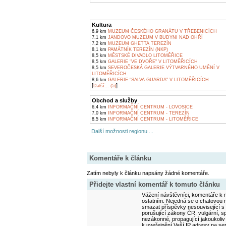
Kultura
6,9 km
MUZEUM ČESKÉHO GRANÁTU V TŘEBENICÍCH
7,1 km
JANDOVO MUZEUM V BUDYNI NAD OHŘÍ
7,2 km
MUZEUM GHETTA TEREZÍN
8,1 km
PAMÁTNÍK TEREZÍN (NKP)
8,5 km
MĚSTSKÉ DIVADLO LITOMĚŘICE
8,5 km
GALERIE "VE DVOŘE" V LITOMĚŘICÍCH
8,5 km
SEVEROČESKÁ GALERIE VÝTVARNÉHO UMĚNÍ V
LITOMĚŘICÍCH
8,6 km
GALERIE "SALVA GUARDA" V LITOMĚŘICÍCH
[
]
Další... (5)
Obchod a služby
6,4 km
INFORMAČNÍ CENTRUM - LOVOSICE
7,0 km
INFORMAČNÍ CENTRUM - TEREZÍN
8,5 km
INFORMAČNÍ CENTRUM - LITOMĚŘICE
Další možnosti regionu ...
Komentáře k článku
Zatím nebyly k článku napsány žádné komentáře.
Přidejte vlastní komentář k tomuto článku
Vážení návštěvníci, komentáře k m
ostatním. Nejedná se o chatovou m
smazat příspěvky nesouvisející s
porušující zákony ČR, vulgární, sp
nezákonné, propagující jakoukoliv
k uveřejnění Vaší IP adresy na s