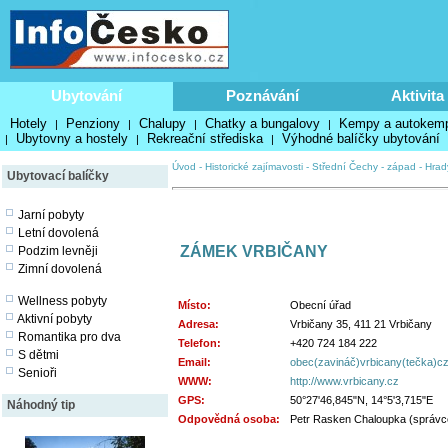
Ubytování
Poznávání
Aktivita
Hotely
Penziony
Chalupy
Chatky a bungalovy
Kempy a autokem
|
|
|
|
Ubytovny a hostely
Rekreační střediska
Výhodné balíčky ubytování
|
|
|
Úvod
-
Historické zajímavosti
-
Střední Čechy - západ
-
Hrad
Ubytovací balíčky
Jarní pobyty
Letní dovolená
ZÁMEK VRBIČANY
Podzim levněji
Zimní dovolená
Wellness pobyty
Místo:
Obecní úřad
Aktivní pobyty
Adresa:
Vrbičany 35, 411 21 Vrbičany
Romantika pro dva
Telefon:
+420 724 184 222
S dětmi
Email:
obec(zavináč)vrbicany(tečka)c
Senioři
WWW:
http://www.vrbicany.cz
GPS:
50°27'46,845"N, 14°5'3,715"E
Náhodný tip
Odpovědná osoba:
Petr Rasken Chaloupka (správ