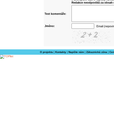
Redakce neodpovídá za obsah d
Text komentáře:
Jméno:
Email (nepovi
O projektu
|
Kontakty
|
Napište nám
|
Zákaznická zóna
|
Cen