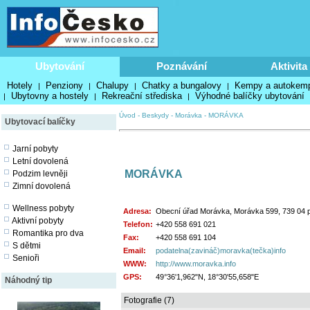
Ubytování
Poznávání
Aktivita
Hotely
Penziony
Chalupy
Chatky a bungalovy
Kempy a autokem
|
|
|
|
Ubytovny a hostely
Rekreační střediska
Výhodné balíčky ubytování
|
|
|
Úvod
-
Beskydy
-
Morávka
-
MORÁVKA
Ubytovací balíčky
Jarní pobyty
Letní dovolená
MORÁVKA
Podzim levněji
Zimní dovolená
Wellness pobyty
Adresa:
Obecní úřad Morávka, Morávka 599, 739 04 
Aktivní pobyty
Telefon:
+420 558 691 021
Romantika pro dva
Fax:
+420 558 691 104
S dětmi
Email:
podatelna(zavináč)moravka(tečka)info
Senioři
WWW:
http://www.moravka.info
GPS:
49°36'1,962"N, 18°30'55,658"E
Náhodný tip
Fotografie (7)