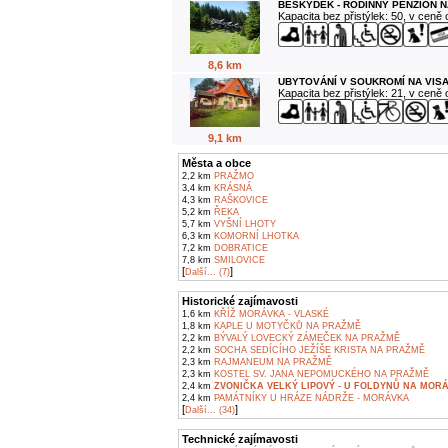
BESKÝDEK - RODINNÝ PENZION N
Kapacita bez přistýlek: 50, v ceně
8,6 km
UBYTOVÁNÍ V SOUKROMÍ NA VIS
Kapacita bez přistýlek: 21, v ceně
9,1 km
Města a obce
2,2 km
PRAŽMO
3,4 km
KRÁSNÁ
4,3 km
RAŠKOVICE
5,2 km
ŘEKA
5,7 km
VYŠNÍ LHOTY
6,3 km
KOMORNÍ LHOTKA
7,2 km
DOBRATICE
7,8 km
SMILOVICE
[
]
Další... (7)
Historické zajímavosti
1,6 km
KŘÍŽ MORÁVKA - VLASKÉ
1,8 km
KAPLE U MOTYČKŮ NA PRAŽMĚ
2,2 km
BÝVALÝ LOVECKÝ ZÁMEČEK NA PRAŽMĚ
2,2 km
SOCHA SEDÍCÍHO JEŽÍŠE KRISTA NA PRAŽMĚ
2,3 km
RAJMANEUM NA PRAŽMĚ
2,3 km
KOSTEL SV. JANA NEPOMUCKÉHO NA PRAŽMĚ
2,4 km
ZVONIČKA VELKÝ LIPOVÝ - U FOLDYNŮ NA MOR
2,4 km
PAMÁTNÍKY U HRÁZE NÁDRŽE - MORÁVKA
[
]
Další... (34)
Technické zajímavosti