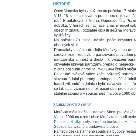
HISTORIE
Obec Morávka byla založena na počátku 17. stolet
V 17.-18. století se uvádí v pramenech jako valaš
rodů Bruntálských z Vrbna, Oppersdorfů a Praž
dobytka. V horách se nacházel značný počet salaš
obecním znaku. Rozsáhlé oblasti lesů na Morávc
využívány.
Na počátku 20. století dosáhl počet obyvatel
obecných škol.
Dramaticky zasáhla do dějin Morávky doba druh
českých zemí zde bylo organizováno převádění pře
partyzánská činnost a došlo i k vysazení paraš
obyvatelé ukrývali partyzány, přepadlo německé
z Brna odsoudil v prosinci roku 1944 čtrnáct občan
Po druhé světové válce začal výrazný pokles p
stavbou údolní přehrady a zatopením části údol
tradici „víkendů“ a „letních bytů“ navázalo chata
se tak stala významnou rekreační obcí pro oblast
stabilně stoupá a v současnosti má obce 1080 oby
ZAJÍMAVOSTI Z OBCE
Morávka měla možnost darovat Strom pro Vatikán 
V roce 2000 na území obce Morávka dopadl meteor
Pomník a zbytky partyzánského bunkru na Malé
Sousoší partyzánů u parkoviště Lipové.
Pamětní deska stanného soudu na budově restaur