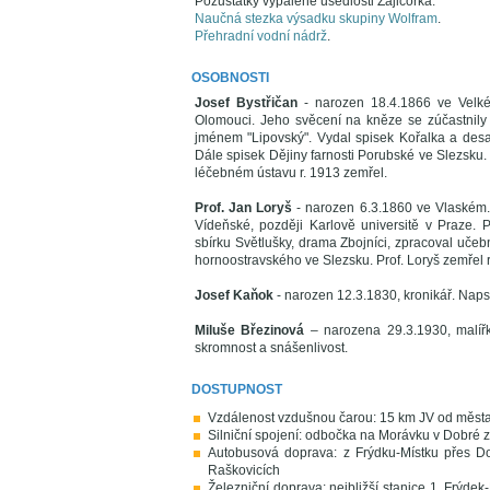
Pozůstatky vypálené usedlosti Zajičorka.
Naučná stezka výsadku skupiny Wolfram
.
Přehradní vodní nádrž
.
OSOBNOSTI
Josef Bystřičan
- narozen 18.4.1866 ve Velké
Olomouci. Jeho svěcení na kněze se zúčastnily ti
jménem "Lipovský". Vydal spisek Kořalka a desat
Dále spisek Dějiny farnosti Porubské ve Slezsku
léčebném ústavu r. 1913 zemřel.
Prof. Jan Loryš
- narozen 6.3.1860 ve Vlaském. P
Vídeňské, později Karlově universitě v Praze. P
sbírku Světlušky, drama Zbojníci, zpracoval učeb
hornoostravského ve Slezsku. Prof. Loryš zemřel
Josef Kaňok
- narozen 12.3.1830, kronikář. Napsa
Miluše Březinová
– narozena 29.3.1930, malířk
skromnost a snášenlivost.
DOSTUPNOST
Vzdálenost vzdušnou čarou: 15 km JV od města
Silniční spojení: odbočka na Morávku v Dobré ze
Autobusová doprava: z Frýdku-Místku přes Do
Raškovicích
Železniční doprava: nejbližší stanice 1. Frýdek