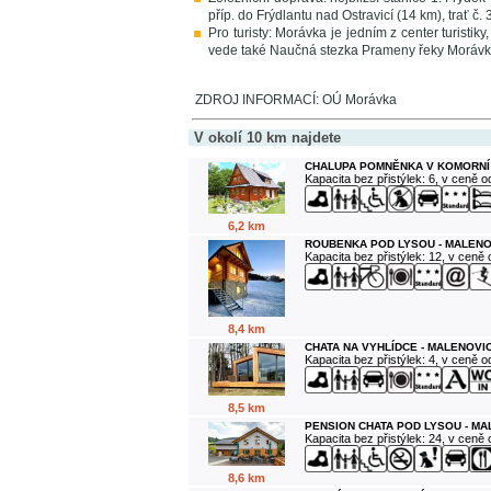
příp. do Frýdlantu nad Ostravicí (14 km), trať č.
Pro turisty: Morávka je jedním z center turisti
vede také Naučná stezka Prameny řeky Morávk
ZDROJ INFORMACÍ: OÚ Morávka
V okolí 10 km najdete
CHALUPA POMNĚNKA V KOMORNÍ
Kapacita bez přistýlek: 6, v ceně 
6,2 km
ROUBENKA POD LYSOU - MALENO
Kapacita bez přistýlek: 12, v ceně
8,4 km
CHATA NA VYHLÍDCE - MALENOVI
Kapacita bez přistýlek: 4, v ceně 
8,5 km
PENSION CHATA POD LYSOU - M
Kapacita bez přistýlek: 24, v ceně
8,6 km