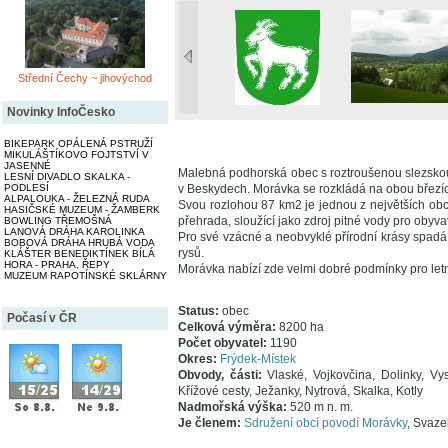
Střední Čechy ~ jihovýchod
Novinky InfoČesko
BIKEPARK OPÁLENÁ PSTRUŽÍ
MIKULÁŠTÍKOVO FOJTSTVÍ V
JASENNÉ
Malebná podhorská obec s roztroušenou slezskou
LESNÍ DIVADLO SKALKA -
PODLESÍ
v Beskydech. Morávka se rozkládá na obou březíc
ALPALOUKA - ŽELEZNÁ RUDA
Svou rozlohou 87 km2 je jednou z největších ob
HASIČSKÉ MUZEUM - ŽAMBERK
přehrada, sloužící jako zdroj pitné vody pro obyva
BOWLING TŘEMOŠNÁ
LANOVÁ DRÁHA KAROLINKA
Pro své vzácné a neobvyklé přírodní krásy spa
BOBOVÁ DRÁHA HRUBÁ VODA
rysů.
KLÁŠTER BENEDIKTÍNEK BÍLÁ
HORA - PRAHA, ŘEPY
Morávka nabízí zde velmi dobré podmínky pro letní i
MUZEUM RAPOTÍNSKÉ SKLÁRNY
Status:
obec
Počasí v ČR
Celková výměra:
8200 ha
Počet obyvatel:
1190
Okres:
Frýdek-Místek
Obvody, části:
Vlaské, Vojkovčina, Dolinky, Vy
Křížové cesty, Ježanky, Nytrová, Skalka, Kotly
Nadmořská výška:
520 m n. m.
Je členem:
Sdružení obcí povodí Morávky
, Svaze