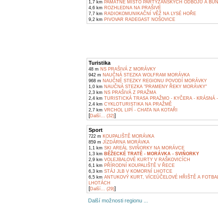
1,7 km
PAMÁTNÉ MÍSTO PARTYZÁNSKÝCH ODBOJŮ A BU
4,6 km
ROZHLEDNA NA PRAŠIVÉ
7,7 km
RADIOKOMUNIKAČNÍ VĚŽ NA LYSÉ HOŘE
9,2 km
PIVOVAR RADEGAST NOŠOVICE
Turistika
48 m
NS PRAŠIVÁ Z MORÁVKY
942 m
NAUČNÁ STEZKA WOLFRAM MORÁVKA
968 m
NAUČNÉ STEZKY REGIONU POVODÍ MORÁVKY
1,0 km
NAUČNÁ STEZKA "PRAMENY ŘEKY MORÁVKY"
2,3 km
NS PRAŠIVÁ Z PRAŽMA
2,4 km
TURISTICKÁ TRASA PRAŽMO - KYČERA - KRÁSNÁ 
2,4 km
CYKLOTURISTIKA NA PRAŽMĚ
2,7 km
VRCHOL LIPÍ - CHATA NA KOTAŘI
[
]
Další... (32)
Sport
722 m
KOUPALIŠTĚ MORÁVKA
859 m
JÍZDÁRNA MORÁVKA
1,1 km
SKI AREÁL SVIŇORKY NA MORÁVCE
1,3 km
BĚŽECKÉ TRATĚ - MORÁVKA - SVIŇORKY
2,9 km
VOLEJBALOVÉ KURTY V RAŠKOVICÍCH
6,1 km
PŘÍRODNÍ KOUPALIŠTĚ V ŘECE
6,3 km
STÁJ JLB V KOMORNÍ LHOTCE
6,5 km
ANTUKOVÝ KURT, VÍCEÚČELOVÉ HŘIŠTĚ A FOTBA
LHOTÁCH
[
]
Další... (29)
Další možnosti regionu ...