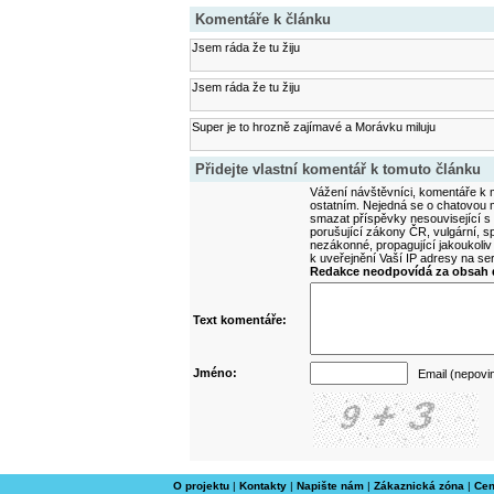
Komentáře k článku
Jsem ráda že tu žiju
Jsem ráda že tu žiju
Super je to hrozně zajímavé a Morávku miluju
Přidejte vlastní komentář k tomuto článku
Vážení návštěvníci, komentáře k m
ostatním. Nejedná se o chatovou m
smazat příspěvky nesouvisející s
porušující zákony ČR, vulgární, sp
nezákonné, propagující jakoukoliv
k uveřejnění Vaší IP adresy na s
Redakce neodpovídá za obsah d
Text komentáře:
Jméno:
Email (nepovi
O projektu
|
Kontakty
|
Napište nám
|
Zákaznická zóna
|
Cen