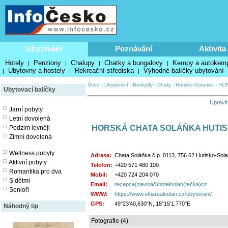
Ubytování
Poznávání
Aktivita
Hotely
Penziony
Chalupy
Chatky a bungalovy
Kempy a autokem
|
|
|
|
Ubytovny a hostely
Rekreační střediska
Výhodné balíčky ubytování
|
|
|
Úvod
-
Ubytování
-
Beskydy
-
Chaty
-
Hutisko-Solanec
-
HOR
Ubytovací balíčky
Upravit
Jarní pobyty
Letní dovolená
HORSKÁ CHATA SOLÁŇKA HUTIS
Podzim levněji
Zimní dovolená
Wellness pobyty
Adresa:
Chata Soláňka č.p. 0113, 756 62 Hutisko-Sol
Aktivní pobyty
Telefon:
+420 571 480 100
Romantika pro dva
Mobil:
+420 724 204 070
S dětmi
Email:
recepce(zavináč)hotelsolan(tečka)cz
Senioři
WWW:
https://www.skiarealsolan.cz/ubytovani/
GPS:
49°23'40,630"N, 18°15'1,770"E
Náhodný tip
Fotografie (4)