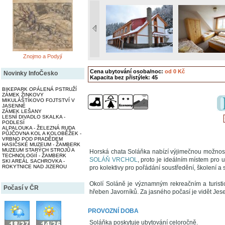
Znojmo a Podyjí
Cena ubytování osoba/noc:
od 0 Kč
Novinky InfoČesko
Kapacita bez přistýlek: 45
BIKEPARK OPÁLENÁ PSTRUŽÍ
ZÁMEK ŽINKOVY
MIKULÁŠTÍKOVO FOJTSTVÍ V
JASENNÉ
ZÁMEK LEŠANY
LESNÍ DIVADLO SKALKA -
PODLESÍ
ALPALOUKA - ŽELEZNÁ RUDA
PŮJČOVNA KOL A KOLOBĚŽEK -
VRBNO POD PRADĚDEM
HASIČSKÉ MUZEUM - ŽAMBERK
MUZEUM STARÝCH STROJŮ A
Horská chata Soláňka nabízí výjimečnou možnos
TECHNOLOGIÍ - ŽAMBERK
SOLÁŇ VRCHOL
, proto je ideálním místem pro 
SKI AREÁL SACHROVKA -
ROKYTNICE NAD JIZEROU
pro kolektivy pro pořádání soustředění, školení a
Okolí Soláně je významným rekreačním a turist
Počasí v ČR
hřeben Javorníků. Za jasného počasí je vidět Jese
PROVOZNÍ DOBA
Soláňka poskytuje ubytování celoročně.