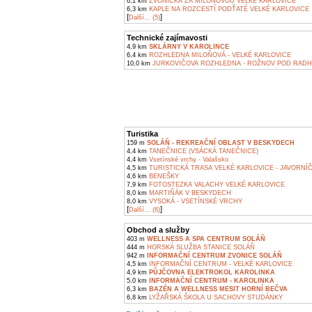
6,1 km
ZVONIČKA ZA MILOŇOVOU VELKÉ KARLOVICE
6,3 km
KAPLE NA ROZCESTÍ PODŤATÉ VELKÉ KARLOVICE
[
]
Další... (5)
Technické zajímavosti
4,9 km
SKLÁRNY V KAROLINCE
6,4 km
ROZHLEDNA MILOŇOVÁ - VELKÉ KARLOVICE
10,0 km
JURKOVIČOVA ROZHLEDNA - ROŽNOV POD RAD
Turistika
159 m
SOLÁŇ - REKREAČNÍ OBLAST V BESKYDECH
4,4 km
TANEČNICE (VSÁCKÁ TANEČNICE)
4,4 km
Vsetínské vrchy - Valašsko
4,5 km
TURISTICKÁ TRASA VELKÉ KARLOVICE - JAVORNÍ
4,6 km
BENEŠKY
7,9 km
FOTOSTEZKA VALACHY VELKÉ KARLOVICE
8,0 km
MARTIŇÁK V BESKYDECH
8,0 km
VYSOKÁ - VSETÍNSKÉ VRCHY
[
]
Další... (6)
Obchod a služby
403 m
WELLNESS A SPA CENTRUM SOLÁŇ
444 m
HORSKÁ SLUŽBA STANICE SOLÁŇ
942 m
INFORMAČNÍ CENTRUM ZVONICE SOLÁŇ
4,5 km
INFORMAČNÍ CENTRUM - VELKÉ KARLOVICE
4,9 km
PŮJČOVNA ELEKTROKOL KAROLINKA
5,0 km
INFORMAČNÍ CENTRUM - KAROLINKA
6,3 km
BAZÉN A WELLNESS MESIT HORNÍ BEČVA
6,8 km
LYŽAŘSKÁ ŠKOLA U SACHOVY STUDÁNKY