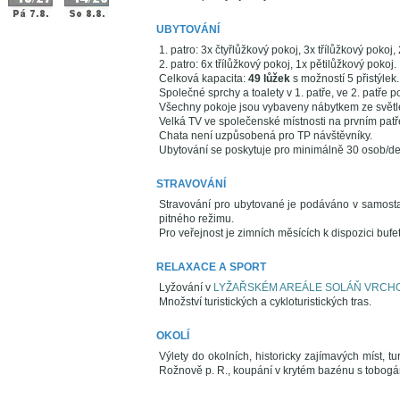
UBYTOVÁNÍ
1. patro: 3x čtyřlůžkový pokoj, 3x třílůžkový pokoj
2. patro: 6x třílůžkový pokoj, 1x pětilůžkový pokoj.
Celková kapacita:
49 lůžek
s možností 5 přistýlek.
Společné sprchy a toalety v 1. patře, ve 2. patře p
Všechny pokoje jsou vybaveny nábytkem ze světl
Velká TV ve společenské místnosti na prvním patř
Chata není uzpůsobená pro TP návštěvníky.
Ubytování se poskytuje pro minimálně 30 osob/den
STRAVOVÁNÍ
Stravování pro ubytované je podáváno v samosta
pitného režimu.
Pro veřejnost je zimních měsících k dispozici bufet
RELAXACE A SPORT
Lyžování v
LYŽAŘSKÉM AREÁLE SOLÁŇ VRCH
Množství turistických a cykloturistických tras.
OKOLÍ
Výlety do okolních, historicky zajímavých míst, t
Rožnově p. R., koupání v krytém bazénu s tobogán