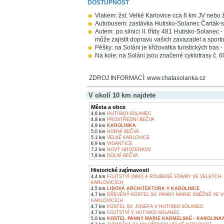
DOSTUPNOST
Vlakem: žst. Velké Karlovice cca 6 km JV neb
Autobusem: zastávka Hutisko-Solanec Čarták-
Autem: po silnici II. třídy 481 Hutisko-Solanec
může zajistit dopravu vašich zavazadel a sporto
Pěšky: na Soláni je křižovatka turistických tras 
Na kole: na Soláni jsou značené cyklotrasy č. 
ZDROJ INFORMACÍ: www.chatasolanka.cz
V okolí 10 km najdete
Města a obce
4,6 km
HUTISKO-SOLANEC
4,8 km
PROSTŘEDNÍ BEČVA
4,9 km
KAROLINKA
5,0 km
HORNÍ BEČVA
5,1 km
VELKÉ KARLOVICE
6,9 km
VIGANTICE
7,2 km
NOVÝ HROZENKOV
7,8 km
DOLNÍ BEČVA
Historické zajímavosti
4,4 km
FOJTSTVÍ (NKP) A ROUBENÉ STAVBY VE VELKÝCH
KARLOVICÍCH
4,5 km
LIDOVÁ ARCHITEKTURA V KAROLINCE
4,7 km
DŘEVĚNÝ KOSTEL SV. PANNY MARIE SNĚŽNÉ VE 
KARLOVICÍCH
4,7 km
KOSTEL SV. JOSEFA V HUTISKO-SOLANEC
4,7 km
FOJTSTVÍ V HUTISKO-SOLANEC
5,0 km
KOSTEL PANNY MARIE KARMELSKÉ - KAROLINK