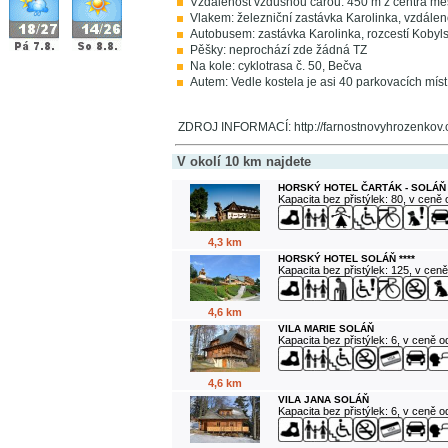
Vzdálenost vzdušnou čarou: 450 m z centra mě
Vlakem: železniční zastávka Karolinka, vzdále
Autobusem: zastávka Karolinka, rozcestí Kobyl
Pěšky: neprochází zde žádná TZ
Na kole: cyklotrasa č. 50, Bečva
Autem: Vedle kostela je asi 40 parkovacích míst
ZDROJ INFORMACÍ: http://farnostnovyhrozenkov.
V okolí 10 km najdete
HORSKÝ HOTEL ČARTÁK - SOLÁŇ
Kapacita bez přistýlek: 80, v ceně
4,3 km
HORSKÝ HOTEL SOLÁŇ ****
Kapacita bez přistýlek: 125, v cen
4,6 km
VILA MARIE SOLÁŇ
Kapacita bez přistýlek: 6, v ceně 
4,6 km
VILA JANA SOLÁŇ
Kapacita bez přistýlek: 6, v ceně 