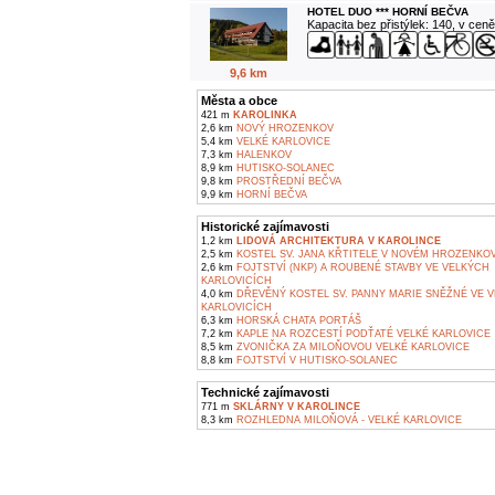
HOTEL DUO *** HORNÍ BEČVA
Kapacita bez přistýlek: 140, v cen
9,6 km
Města a obce
421 m
KAROLINKA
2,6 km
NOVÝ HROZENKOV
5,4 km
VELKÉ KARLOVICE
7,3 km
HALENKOV
8,9 km
HUTISKO-SOLANEC
9,8 km
PROSTŘEDNÍ BEČVA
9,9 km
HORNÍ BEČVA
Historické zajímavosti
1,2 km
LIDOVÁ ARCHITEKTURA V KAROLINCE
2,5 km
KOSTEL SV. JANA KŘTITELE V NOVÉM HROZENKO
2,6 km
FOJTSTVÍ (NKP) A ROUBENÉ STAVBY VE VELKÝCH
KARLOVICÍCH
4,0 km
DŘEVĚNÝ KOSTEL SV. PANNY MARIE SNĚŽNÉ VE 
KARLOVICÍCH
6,3 km
HORSKÁ CHATA PORTÁŠ
7,2 km
KAPLE NA ROZCESTÍ PODŤATÉ VELKÉ KARLOVICE
8,5 km
ZVONIČKA ZA MILOŇOVOU VELKÉ KARLOVICE
8,8 km
FOJTSTVÍ V HUTISKO-SOLANEC
Technické zajímavosti
771 m
SKLÁRNY V KAROLINCE
8,3 km
ROZHLEDNA MILOŇOVÁ - VELKÉ KARLOVICE