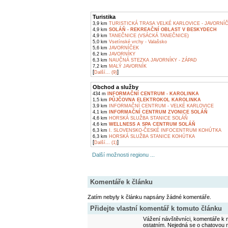
Turistika
3,9 km
TURISTICKÁ TRASA VELKÉ KARLOVICE - JAVORNÍ
4,9 km
SOLÁŇ - REKREAČNÍ OBLAST V BESKYDECH
4,9 km
TANEČNICE (VSÁCKÁ TANEČNICE)
5,0 km
Vsetínské vrchy - Valašsko
5,6 km
JAVORNÍČEK
6,2 km
JAVORNÍKY
6,3 km
NAUČNÁ STEZKA JAVORNÍKY - ZÁPAD
7,2 km
MALÝ JAVORNÍK
[
]
Další... (9)
Obchod a služby
434 m
INFORMAČNÍ CENTRUM - KAROLINKA
1,5 km
PŮJČOVNA ELEKTROKOL KAROLINKA
3,9 km
INFORMAČNÍ CENTRUM - VELKÉ KARLOVICE
4,1 km
INFORMAČNÍ CENTRUM ZVONICE SOLÁŇ
4,6 km
HORSKÁ SLUŽBA STANICE SOLÁŇ
4,6 km
WELLNESS A SPA CENTRUM SOLÁŇ
6,3 km
I. SLOVENSKO-ČESKÉ INFOCENTRUM KOHÚTKA
6,3 km
HORSKÁ SLUŽBA STANICE KOHÚTKA
[
]
Další... (1)
Další možnosti regionu ...
Komentáře k článku
Zatím nebyly k článku napsány žádné komentáře.
Přidejte vlastní komentář k tomuto článku
Vážení návštěvníci, komentáře k m
ostatním. Nejedná se o chatovou m