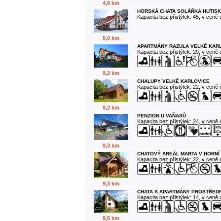
4,6 km
HORSKÁ CHATA SOLÁŇKA HUTISK
Kapacita bez přistýlek: 45, v ceně
5,0 km
APARTMÁNY RAZULA VELKÉ KAR
Kapacita bez přistýlek: 29, v ceně
9,2 km
CHALUPY VELKÉ KARLOVICE
Kapacita bez přistýlek: 22, v ceně
9,2 km
PENZION U VAŇASŮ
Kapacita bez přistýlek: 24, v ceně
9,3 km
CHATOVÝ AREÁL MARTA V HORNÍ
Kapacita bez přistýlek: 22, v ceně
9,3 km
CHATA A APARTMÁNY PROSTŘEDN
Kapacita bez přistýlek: 14, v ceně
9,5 km