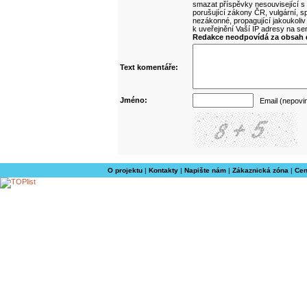
smazat příspěvky nesouvisející s
porušující zákony ČR, vulgární, sp
nezákonné, propagující jakoukoliv
k uveřejnění Vaší IP adresy na s
Redakce neodpovídá za obsah d
Text komentáře:
Jméno:
Email (nepovi
O projektu
|
Kontakty
|
Napište nám
|
Zákaznická zóna
|
Cen