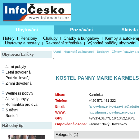
Ubytování
Poznávání
Aktivita
Hotely
Penziony
Chalupy
Chatky a bungalovy
Kempy a autokem
|
|
|
|
Ubytovny a hostely
Rekreační střediska
Výhodné balíčky ubytování
|
|
|
Úvod
-
Historické zajímavosti
-
Beskydy
-
Církevní stavby a s
Ubytovací balíčky
Jarní pobyty
Letní dovolená
KOSTEL PANNY MARIE KARMELS
Podzim levněji
Zimní dovolená
Wellness pobyty
Místo:
Karolinka
Aktivní pobyty
Telefon:
+420 571 451 322
Romantika pro dva
Email:
fanovyhrozenkov(zavináč)ado(t
S dětmi
WWW:
http://farnostnovyhrozenkov.cz
Senioři
GPS:
49°21'4,316"N, 18°13'52,196"E
Odpovědná osoba:
Farnost Nový Hrozenkov
Náhodný tip
Fotografie (1)