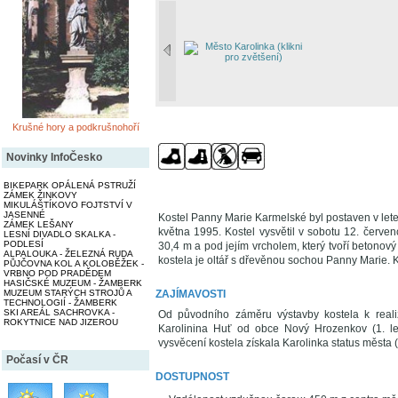
Krušné hory a podkrušnohoří
Novinky InfoČesko
BIKEPARK OPÁLENÁ PSTRUŽÍ
ZÁMEK ŽINKOVY
MIKULÁŠTÍKOVO FOJTSTVÍ V
JASENNÉ
Kostel Panny Marie Karmelské byl postaven v lete
ZÁMEK LEŠANY
května 1995. Kostel vysvětil v sobotu 12. červ
LESNÍ DIVADLO SKALKA -
PODLESÍ
30,4 m a pod jejím vrcholem, který tvoří betonový
ALPALOUKA - ŽELEZNÁ RUDA
kostela je oltář s dřevěnou sochou Panny Marie. K
PŮJČOVNA KOL A KOLOBĚŽEK -
VRBNO POD PRADĚDEM
HASIČSKÉ MUZEUM - ŽAMBERK
ZAJÍMAVOSTI
MUZEUM STARÝCH STROJŮ A
TECHNOLOGIÍ - ŽAMBERK
SKI AREÁL SACHROVKA -
Od původního záměru výstavby kostela k realiza
ROKYTNICE NAD JIZEROU
Karolinina Huť od obce Nový Hrozenkov (1. le
vysvěcení kostela získala Karolinka status města 
Počasí v ČR
DOSTUPNOST