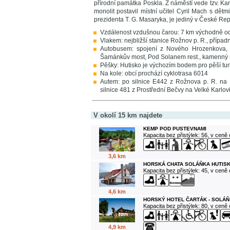
přírodní památka Poskla. Z náměstí vede tzv. K
monolit postavil místní učitel Cyril Mach s dě
prezidenta T. G. Masaryka, je jediný v České Rep
Vzdálenost vzdušnou čarou: 7 km východně o
Vlakem: nejbližší stanice Rožnov p. R., případ
Autobusem: spojení z Nového Hrozenkova, V
Šamánkův most, Pod Solanem rest., kamenný mo
Pěšky: Hutisko je výchozím bodem pro pěší turis
Na kole: obcí prochází cyklotrasa 6014
Autem: po silnice E442 z Rožnova p. R. na
silnice 481 z Prostřední Bečvy na Velké Karlov
V okolí 15 km najdete
KEMP POD PUSTEVNAMI
Kapacita bez přistýlek: 56, v ceně
3,6 km
HORSKÁ CHATA SOLÁŇKA HUTISK
Kapacita bez přistýlek: 45, v ceně
4,6 km
HORSKÝ HOTEL ČARTÁK - SOLÁŇ
Kapacita bez přistýlek: 80, v ceně
4,9 km