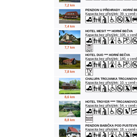
7,2 km
PENZION U PŘEHRADY - HORNÍ B
Kapacita bez přistýlek: 39, v ceně
7,4 km
HOTEL MESIT *** HORNÍ BEČVA
Kapacita bez přistýlek: 105, v cen
7,7 km
HOTEL DUO *** HORNÍ BEČVA
Kapacita bez přistýlek: 140, v cen
7,8 km
CHALUPA TROJANKA TROJANOVI
Kapacita bez přistýlek: 10, v ceně
8,6 km
HOTEL TROYER **** TROJANOVIC
Kapacita bez přistýlek: 54, v ceně
8,8 km
PENZION BABIČKA POD PUSTEVN
Kapacita bez přistýlek: 18, v ceně