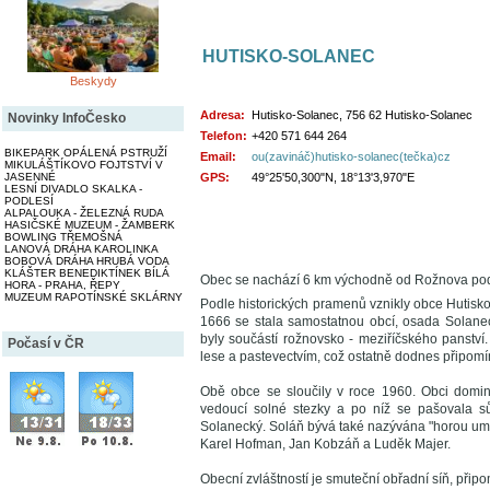
HUTISKO-SOLANEC
Beskydy
Adresa:
Hutisko-Solanec, 756 62 Hutisko-Solanec
Novinky InfoČesko
Telefon:
+420 571 644 264
BIKEPARK OPÁLENÁ PSTRUŽÍ
Email:
ou(zavináč)hutisko-solanec(tečka)cz
MIKULÁŠTÍKOVO FOJTSTVÍ V
JASENNÉ
GPS:
49°25'50,300"N, 18°13'3,970"E
LESNÍ DIVADLO SKALKA -
PODLESÍ
ALPALOUKA - ŽELEZNÁ RUDA
HASIČSKÉ MUZEUM - ŽAMBERK
BOWLING TŘEMOŠNÁ
LANOVÁ DRÁHA KAROLINKA
BOBOVÁ DRÁHA HRUBÁ VODA
KLÁŠTER BENEDIKTÍNEK BÍLÁ
Obec se nachází 6 km východně od Rožnova pod 
HORA - PRAHA, ŘEPY
MUZEUM RAPOTÍNSKÉ SKLÁRNY
Podle historických pramenů vznikly obce Hutisko 
1666 se stala samostatnou obcí, osada Solanec
byly součástí rožnovsko - meziříčského panství
Počasí v ČR
lese a pastevectvím, což ostatně dodnes připomíná 
Obě obce se sloučily v roce 1960. Obci domin
vedoucí solné stezky a po níž se pašovala s
Solanecký. Soláň bývá také nazývána "horou uměl
Karel Hofman, Jan Kobzáň a Luděk Majer.
Obecní zvláštností je smuteční obřadní síň, přip