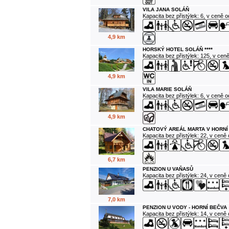
VILA JANA SOLÁŇ
Kapacita bez přistýlek: 6, v ceně 
4,9 km
HORSKÝ HOTEL SOLÁŇ ****
Kapacita bez přistýlek: 125, v cen
4,9 km
VILA MARIE SOLÁŇ
Kapacita bez přistýlek: 6, v ceně 
4,9 km
CHATOVÝ AREÁL MARTA V HORNÍ
Kapacita bez přistýlek: 22, v ceně
6,7 km
PENZION U VAŇASŮ
Kapacita bez přistýlek: 24, v ceně
7,0 km
PENZION U VODY - HORNÍ BEČVA
Kapacita bez přistýlek: 14, v ceně