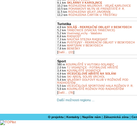
9,1 km
SKLÁRNY V KAROLINCE
10,2 km
ROZHLEDNA MILOŇOVÁ - VELKÉ KARLOVICE
10,5 km
POHANKOVÝ MLÝN VE FRENŠTÁTĚ P. R.
11,5 km
ROZHLEDNA VELKÝ JAVORNÍK
13,2 km
ROZHLEDNA ČARTÁK U TŘEŠTÍKU
Turistika
4,8 km
SOLÁŇ - REKREAČNÍ OBLAST V BESKYDECH
5,2 km
TANEČNICE (VSÁCKÁ TANEČNICE)
5,2 km
Vsetínské vrchy - Valašsko
6,8 km
RADHOŠŤ
7,3 km
NAUČNÁ STEZKA RADEGAST
7,4 km
PUSTEVNY - REKREAČNÍ OBLAST V BESKYDECH
7,8 km
MARTIŇÁK V BESKYDECH
7,8 km
BENEŠKY
[
]
Další... (22)
Sport
580 m
KOUPALIŠTĚ V HUTISKU-SOLANEC
2,0 km
TJ VIGANTICE - FOTBALOVÉ HŘIŠTĚ
3,4 km
KOUPALIŠTĚ VIGANTICE
4,9 km
VÍCEÚČELOVÉ HŘIŠTĚ NA SOLÁNI
5,0 km
SKI AREÁL SOLÁŇ VRCHOL
5,4 km
VALAŠSKÝ GOLFOVÝ KLUB V ROŽNOVĚ POD
RADHOŠTĚM
5,5 km
VÍCEÚČELOVÁ SPORTOVNÍ HALA ROŽNOV P. R.
5,6 km
KOUPALIŠTĚ ROŽNOV POD RADHOŠTĚM
[
]
Další... (78)
Další možnosti regionu ...
O projektu
|
Kontakty
|
Napište nám
|
Zákaznická zóna
|
Cen