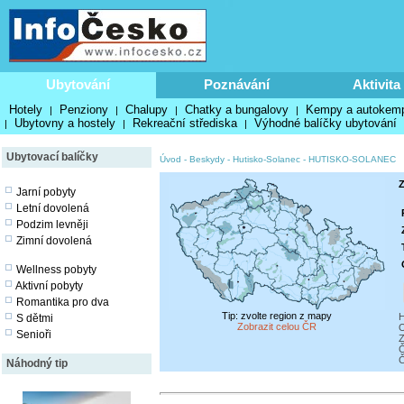
Ubytování
Poznávání
Aktivita
Hotely
Penziony
Chalupy
Chatky a bungalovy
Kempy a autokem
|
|
|
|
Ubytovny a hostely
Rekreační střediska
Výhodné balíčky ubytování
|
|
|
Ubytovací balíčky
Úvod
-
Beskydy
-
Hutisko-Solanec
-
HUTISKO-SOLANEC
Z
Jarní pobyty
Letní dovolená
Podzim levněji
Zimní dovolená
Wellness pobyty
Aktivní pobyty
Romantika pro dva
Tip: zvolte region z mapy
H
S dětmi
Zobrazit celou ČR
O
Senioři
Z
Č
Č
Náhodný tip