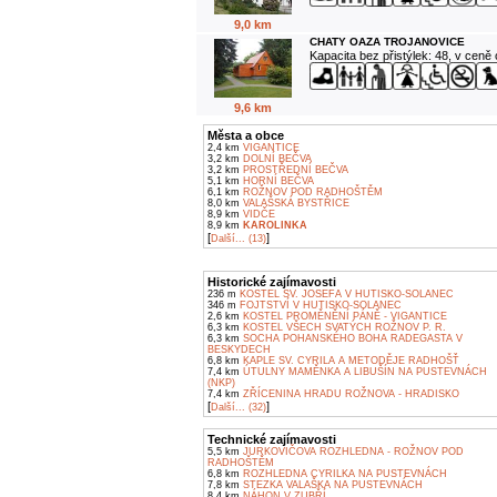
9,0 km
CHATY OAZA TROJANOVICE
Kapacita bez přistýlek: 48, v ceně
9,6 km
Města a obce
2,4 km
VIGANTICE
3,2 km
DOLNÍ BEČVA
3,2 km
PROSTŘEDNÍ BEČVA
5,1 km
HORNÍ BEČVA
6,1 km
ROŽNOV POD RADHOŠTĚM
8,0 km
VALAŠSKÁ BYSTŘICE
8,9 km
VIDČE
8,9 km
KAROLINKA
[
]
Další... (13)
Historické zajímavosti
236 m
KOSTEL SV. JOSEFA V HUTISKO-SOLANEC
346 m
FOJTSTVÍ V HUTISKO-SOLANEC
2,6 km
KOSTEL PROMĚNĚNÍ PÁNĚ - VIGANTICE
6,3 km
KOSTEL VŠECH SVATÝCH ROŽNOV P. R.
6,3 km
SOCHA POHANSKÉHO BOHA RADEGASTA V
BESKYDECH
6,8 km
KAPLE SV. CYRILA A METODĚJE RADHOŠŤ
7,4 km
ÚTULNY MAMĚNKA A LIBUŠÍN NA PUSTEVNÁCH
(NKP)
7,4 km
ZŘÍCENINA HRADU ROŽNOVA - HRADISKO
[
]
Další... (32)
Technické zajímavosti
5,5 km
JURKOVIČOVA ROZHLEDNA - ROŽNOV POD
RADHOŠTĚM
6,8 km
ROZHLEDNA CYRILKA NA PUSTEVNÁCH
7,8 km
STEZKA VALAŠKA NA PUSTEVNÁCH
8,4 km
NÁHON V ZUBŘÍ