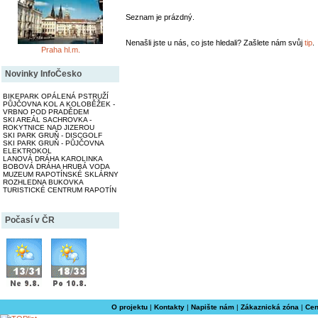
Seznam je prázdný.
Nenašli jste u nás, co jste hledali? Zašlete nám svůj
tip
.
Praha hl.m.
Novinky InfoČesko
BIKEPARK OPÁLENÁ PSTRUŽÍ
PŮJČOVNA KOL A KOLOBĚŽEK -
VRBNO POD PRADĚDEM
SKI AREÁL SACHROVKA -
ROKYTNICE NAD JIZEROU
SKI PARK GRUŇ - DISCGOLF
SKI PARK GRUŇ - PŮJČOVNA
ELEKTROKOL
LANOVÁ DRÁHA KAROLINKA
BOBOVÁ DRÁHA HRUBÁ VODA
MUZEUM RAPOTÍNSKÉ SKLÁRNY
ROZHLEDNA BUKOVKA
TURISTICKÉ CENTRUM RAPOTÍN
Počasí v ČR
O projektu
|
Kontakty
|
Napište nám
|
Zákaznická zóna
|
Cen