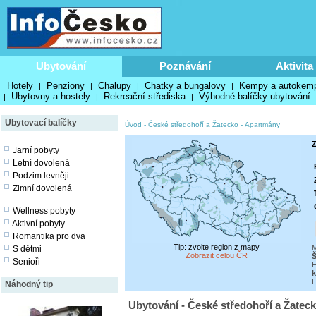
Ubytování
Poznávání
Aktivita
Hotely
Penziony
Chalupy
Chatky a bungalovy
Kempy a autokem
|
|
|
|
Ubytovny a hostely
Rekreační střediska
Výhodné balíčky ubytování
|
|
|
Ubytovací balíčky
Úvod
-
České středohoří a Žatecko
-
Apartmány
Z
Jarní pobyty
Letní dovolená
Podzim levněji
Zimní dovolená
Wellness pobyty
Aktivní pobyty
Romantika pro dva
Tip: zvolte region z mapy
M
S dětmi
Zobrazit celou ČR
Senioři
H
k
L
Náhodný tip
Ubytování - České středohoří a Žatec