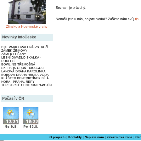
Seznam je prázdný.
Nenašli jste u nás, co jste hledali? Zašlete nám svůj
tip
.
Zlínsko a Hostýnské vrchy
Novinky InfoČesko
BIKEPARK OPÁLENÁ PSTRUŽÍ
ZÁMEK ŽINKOVY
ZÁMEK LEŠANY
LESNÍ DIVADLO SKALKA -
PODLESÍ
BOWLING TŘEMOŠNÁ
SKI PARK GRUŇ - DISCGOLF
LANOVÁ DRÁHA KAROLINKA
BOBOVÁ DRÁHA HRUBÁ VODA
KLÁŠTER BENEDIKTÍNEK BÍLÁ
HORA - PRAHA, ŘEPY
TURISTICKÉ CENTRUM RAPOTÍN
Počasí v ČR
O projektu
|
Kontakty
|
Napište nám
|
Zákaznická zóna
|
Cen