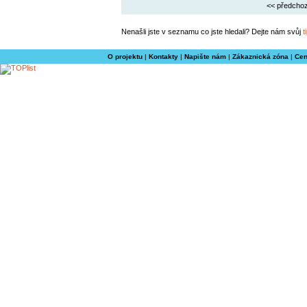
<< předchoz
Nenašli jste v seznamu co jste hledali? Dejte nám svůj
t
O projektu
|
Kontakty
|
Napište nám
|
Zákaznická zóna
|
Cen