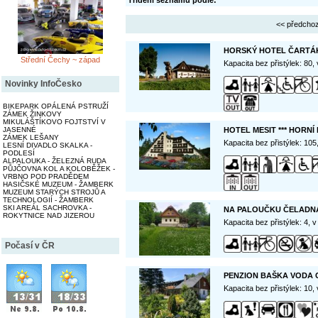
Třídění seznamu podle:
<< předchoz
HORSKÝ HOTEL ČARTÁK
Střední Čechy ~ západ
Kapacita bez přistýlek: 80,
Novinky InfoČesko
BIKEPARK OPÁLENÁ PSTRUŽÍ
ZÁMEK ŽINKOVY
MIKULÁŠTÍKOVO FOJTSTVÍ V
JASENNÉ
HOTEL MESIT *** HORNÍ
ZÁMEK LEŠANY
Kapacita bez přistýlek: 10
LESNÍ DIVADLO SKALKA -
PODLESÍ
ALPALOUKA - ŽELEZNÁ RUDA
PŮJČOVNA KOL A KOLOBĚŽEK -
VRBNO POD PRADĚDEM
HASIČSKÉ MUZEUM - ŽAMBERK
MUZEUM STARÝCH STROJŮ A
TECHNOLOGIÍ - ŽAMBERK
SKI AREÁL SACHROVKA -
NA PALOUČKU ČELADN
ROKYTNICE NAD JIZEROU
Kapacita bez přistýlek: 4, 
Počasí v ČR
PENZION BAŠKA VODA 
Kapacita bez přistýlek: 10,