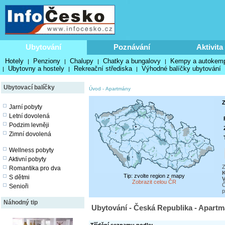
Ubytování
Poznávání
Aktivita
Hotely
Penziony
Chalupy
Chatky a bungalovy
Kempy a autokem
|
|
|
|
Ubytovny a hostely
Rekreační střediska
Výhodné balíčky ubytování
|
|
|
Ubytovací balíčky
Úvod
-
Apartmány
Z
Jarní pobyty
Letní dovolená
Podzim levněji
Zimní dovolená
Wellness pobyty
Aktivní pobyty
Z
Romantika pro dva
Tip: zvolte region z mapy
S dětmi
V
Zobrazit celou ČR
Č
Senioři
p
Náhodný tip
Ubytování - Česká Republika - Apart