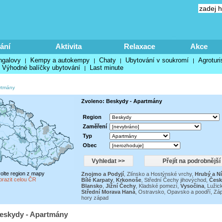
ání
Aktivita
Relaxace
Akce
ngalovy
Kempy a autokempy
Chaty
Ubytování v soukromí
Agroturi
|
|
|
|
Výhodné balíčky ubytování
Last minute
|
rtmány
Zvoleno: Beskydy - Apartmány
Region
Zaměření
Typ
Obec
volte region z mapy
Znojmo a Podyjí
,
Zlínsko a Hostýnské vrchy
,
Hrubý a Ní
brazit celou ČR
Bílé Karpaty
,
Krkonoše
,
Střední Čechy jihovýchod
,
Česk
Blansko
,
Jižní Čechy
,
Kladské pomezí
,
Vysočina
,
Lužic
Střední Morava Haná
,
Ostravsko, Opavsko a poodří
,
Záp
hory západ
Beskydy - Apartmány