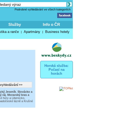
Podrobné vyhledávání ve všech kategoriích
Služby
Info o ČR
stika a ranče
Apartmány
Business hotely
|
|
Horská služba:
Počasí na
horách
zký Jeseník
,
Slovácko a
ý ráj
,
Moravský kras a
ké hory a Liberecko
,
adočeské lázně a Krušné