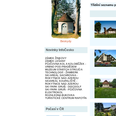
Třídění seznamu p
Beskydy
Novinky InfoČesko
ZÁMEK ŽINKOVY
ZÁMEK LEŠANY
PŮJČOVNA KOL A KOLOBĚŽEK -
VRBNO POD PRADĚDEM
MUZEUM STARÝCH STROJŮ A
TECHNOLOGIÍ - ŽAMBERK
SKI AREÁL SACHROVKA -
ROKYTNICE NAD JIZEROU
SKIAREÁL KOUPALIŠTĚ -
ROKYTNICE NAD JIZEROU
SKI PARK GRUŇ - DISCGOLF
SKI PARK GRUŇ - PŮJČOVNA
ELEKTROKOL
ROZHLEDNA BUKOVKA
TURISTICKÉ CENTRUM RAPOTÍN
Počasí v ČR