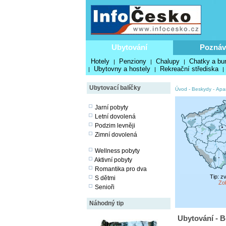
Ubytování
Poznáv
Hotely
Penziony
Chalupy
Chatky a bu
|
|
|
Ubytovny a hostely
Rekreační střediska
|
|
|
Ubytovací balíčky
Úvod
-
Beskydy
-
Apa
Jarní pobyty
Letní dovolená
Podzim levněji
Zimní dovolená
Wellness pobyty
Aktivní pobyty
Romantika pro dva
Tip: z
S dětmi
Zo
Senioři
Náhodný tip
Ubytování - 