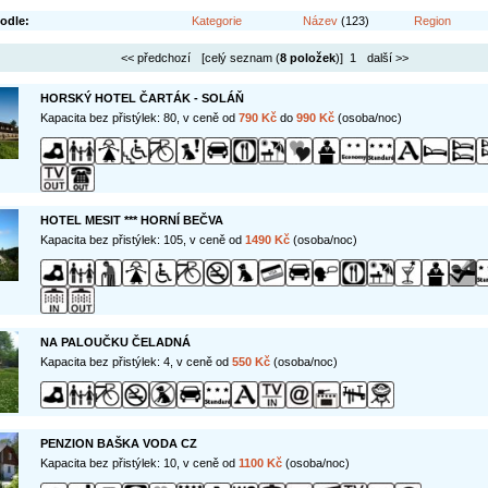
odle:
Kategorie
Název
(123)
Region
<< předchozí
[celý seznam (
8 položek
)] 1
další >>
HORSKÝ HOTEL ČARTÁK - SOLÁŇ
Kapacita bez přistýlek: 80, v ceně od
790 Kč
do
990 Kč
(osoba/noc)
HOTEL MESIT *** HORNÍ BEČVA
Kapacita bez přistýlek: 105, v ceně od
1490 Kč
(osoba/noc)
NA PALOUČKU ČELADNÁ
Kapacita bez přistýlek: 4, v ceně od
550 Kč
(osoba/noc)
PENZION BAŠKA VODA CZ
Kapacita bez přistýlek: 10, v ceně od
1100 Kč
(osoba/noc)