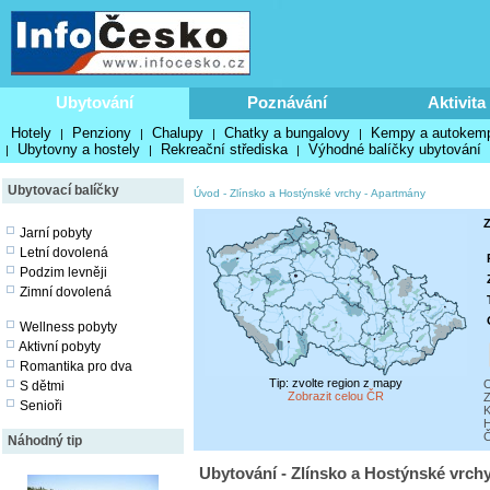
Ubytování
Poznávání
Aktivita
Hotely
Penziony
Chalupy
Chatky a bungalovy
Kempy a autokem
|
|
|
|
Ubytovny a hostely
Rekreační střediska
Výhodné balíčky ubytování
|
|
|
Ubytovací balíčky
Úvod
-
Zlínsko a Hostýnské vrchy
-
Apartmány
Z
Jarní pobyty
Letní dovolená
Podzim levněji
Zimní dovolená
Wellness pobyty
Aktivní pobyty
Romantika pro dva
Tip: zvolte region z mapy
O
S dětmi
Zobrazit celou ČR
Z
Senioři
K
H
Č
Náhodný tip
Ubytování - Zlínsko a Hostýnské vrch