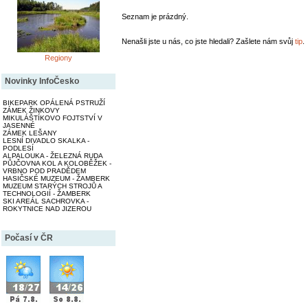
Seznam je prázdný.
Nenašli jste u nás, co jste hledali? Zašlete nám svůj
tip
.
Regiony
Novinky InfoČesko
BIKEPARK OPÁLENÁ PSTRUŽÍ
ZÁMEK ŽINKOVY
MIKULÁŠTÍKOVO FOJTSTVÍ V
JASENNÉ
ZÁMEK LEŠANY
LESNÍ DIVADLO SKALKA -
PODLESÍ
ALPALOUKA - ŽELEZNÁ RUDA
PŮJČOVNA KOL A KOLOBĚŽEK -
VRBNO POD PRADĚDEM
HASIČSKÉ MUZEUM - ŽAMBERK
MUZEUM STARÝCH STROJŮ A
TECHNOLOGIÍ - ŽAMBERK
SKI AREÁL SACHROVKA -
ROKYTNICE NAD JIZEROU
Počasí v ČR