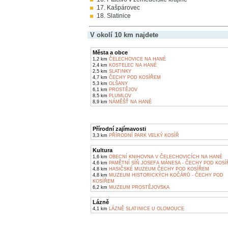
17. Kašpárovec
18. Slatinice
V okolí 10 km najdete
Města a obce
1,2 km
ČELECHOVICE NA HANÉ
2,4 km
KOSTELEC NA HANÉ
2,5 km
SLATINKY
4,7 km
ČECHY POD KOSÍŘEM
5,3 km
OLŠANY
6,1 km
PROSTĚJOV
8,5 km
PLUMLOV
8,9 km
NÁMĚŠŤ NA HANÉ
Přírodní zajímavosti
3,3 km
PŘÍRODNÍ PARK VELKÝ KOSÍŘ
Kultura
1,6 km
OBECNÍ KNIHOVNA V ČELECHOVICÍCH NA HANÉ
4,6 km
PAMĚTNÍ SÍŇ JOSEFA MÁNESA - ČECHY POD KOS
4,8 km
HASIČSKÉ MUZEUM ČECHY POD KOSÍŘEM
4,8 km
MUZEUM HISTORICKÝCH KOČÁRŮ - ČECHY POD
KOSÍŘEM
6,2 km
MUZEUM PROSTĚJOVSKA
Lázně
4,1 km
LÁZNĚ SLATINICE U OLOMOUCE