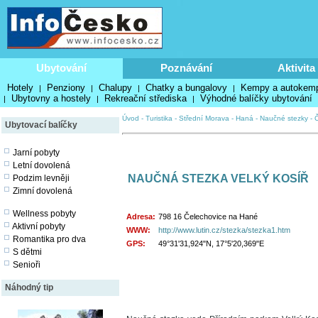
Ubytování
Poznávání
Aktivita
Hotely
Penziony
Chalupy
Chatky a bungalovy
Kempy a autokem
|
|
|
|
Ubytovny a hostely
Rekreační střediska
Výhodné balíčky ubytování
|
|
|
Úvod
-
Turistika
-
Střední Morava - Haná
-
Naučné stezky
-
Ubytovací balíčky
Jarní pobyty
Letní dovolená
NAUČNÁ STEZKA VELKÝ KOSÍŘ
Podzim levněji
Zimní dovolená
Wellness pobyty
Adresa:
798 16 Čelechovice na Hané
Aktivní pobyty
WWW:
http://www.lutin.cz/stezka/stezka1.htm
Romantika pro dva
GPS:
49°31'31,924"N, 17°5'20,369"E
S dětmi
Senioři
Náhodný tip