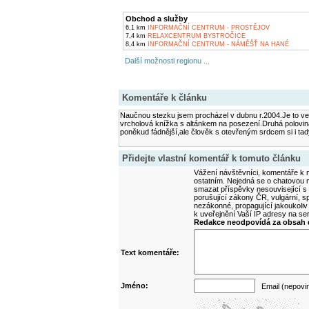
Obchod a služby
6,1 km
INFORMAČNÍ CENTRUM - PROSTĚJOV
7,4 km
RELAXCENTRUM BYSTROČICE
8,4 km
INFORMAČNÍ CENTRUM - NÁMĚŠŤ NA HANÉ
Další možnosti regionu ...
Komentáře k článku
Naučnou stezku jsem procházel v dubnu r.2004.Je to ve
vrcholová knížka s altánkem na posezení.Druhá polovin
poněkud fádnější,ale člověk s otevřeným srdcem si i tady
Přidejte vlastní komentář k tomuto článku
Vážení návštěvníci, komentáře k m
ostatním. Nejedná se o chatovou m
smazat příspěvky nesouvisející s
porušující zákony ČR, vulgární, sp
nezákonné, propagující jakoukoliv
k uveřejnění Vaší IP adresy na s
Redakce neodpovídá za obsah d
Text komentáře:
Jméno:
Email (nepovi