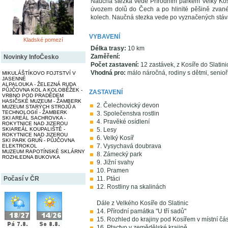
Naučná stezka vede Přírodním parkem Velký Kosíř
úvozem dolů do Čech a po hlinité pěšině zvané 
kolech. Naučná stezka vede po vyznačených stáva
VYBAVENÍ
Kladské pomezí
Délka trasy:
10 km
Zaměření:
Novinky InfoČesko
Počet zastavení:
12 zastávek, z Kosíře do Slatini
Vhodná pro:
málo náročná, rodiny s dětmi, senioři,
MIKULÁŠTÍKOVO FOJTSTVÍ V
JASENNÉ
ALPALOUKA - ŽELEZNÁ RUDA
PŮJČOVNA KOL A KOLOBĚŽEK -
ZASTAVENÍ
VRBNO POD PRADĚDEM
HASIČSKÉ MUZEUM - ŽAMBERK
2. Čelechovický devon
MUZEUM STARÝCH STROJŮ A
TECHNOLOGIÍ - ŽAMBERK
3. Společenstva rostlin
SKI AREÁL SACHROVKA -
4. Pravěké osídlení
ROKYTNICE NAD JIZEROU
SKIAREÁL KOUPALIŠTĚ -
5. Lesy
ROKYTNICE NAD JIZEROU
6. Velký Kosíř
SKI PARK GRUŇ - PŮJČOVNA
7. Vysychavá doubrava
ELEKTROKOL
MUZEUM RAPOTÍNSKÉ SKLÁRNY
8. Zámecký park
ROZHLEDNA BUKOVKA
9. Jižní svahy
10. Pramen
Počasí v ČR
11. Ptáci
12. Rostliny na skalinách
Dále z Velkého Kosíře do Slatinic
14. Přírodní památka "U tří sadů"
15. Rozhled do krajiny pod Kosířem v místní část
16. Ptactvo v zemědělské krajině