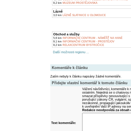
9,2 km
MUZEUM PROSTĚJOVSKA
Lázně
3,0 km
LÁZNĚ SLATINICE U OLOMOUCE
Obchod a služby
5,6 km
INFORMAČNÍ CENTRUM - NÁMĚŠŤ NA HANÉ
9,1 km
INFORMAČNÍ CENTRUM - PROSTĚJOV
9,2 km
RELAXCENTRUM BYSTROČICE
Další možnosti regionu ...
Komentáře k článku
Zatím nebyly k článku napsány žádné komentáře.
Přidejte vlastní komentář k tomuto článku
Vážení návštěvníci, komentáře k m
ostatním. Nejedná se o chatovou m
smazat příspěvky nesouvisející s
porušující zákony ČR, vulgární, sp
nezákonné, propagující jakoukoliv
k uveřejnění Vaší IP adresy na s
Redakce neodpovídá za obsah d
Text komentáře: