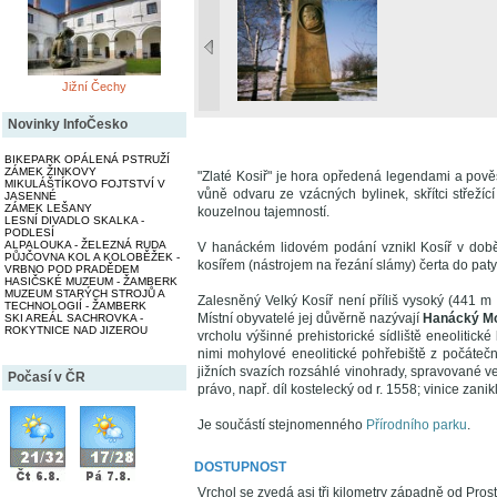
Jižní Čechy
Novinky InfoČesko
BIKEPARK OPÁLENÁ PSTRUŽÍ
ZÁMEK ŽINKOVY
"Zlaté Kosiř" je hora opředená legendami a pověs
MIKULÁŠTÍKOVO FOJTSTVÍ V
vůně odvaru ze vzácných bylinek, skřítci střež
JASENNÉ
ZÁMEK LEŠANY
kouzelnou tajemností.
LESNÍ DIVADLO SKALKA -
PODLESÍ
ALPALOUKA - ŽELEZNÁ RUDA
V hanáckém lidovém podání vznikl Kosíř v době
PŮJČOVNA KOL A KOLOBĚŽEK -
kosířem (nástrojem na řezání slámy) čerta do paty,
VRBNO POD PRADĚDEM
HASIČSKÉ MUZEUM - ŽAMBERK
MUZEUM STARÝCH STROJŮ A
Zalesněný Velký Kosíř není příliš vysoký (441 m
TECHNOLOGIÍ - ŽAMBERK
Místní obyvatelé jej důvěrně nazývají
Hanácký Mo
SKI AREÁL SACHROVKA -
ROKYTNICE NAD JIZEROU
vrcholu výšinné prehistorické sídliště eneolitick
nimi mohylové eneolitické pohřebiště z počáteční
jižních svazích rozsáhlé vinohrady, spravované v
Počasí v ČR
právo, např. díl kostelecký od r. 1558; vinice zanikl
Je součástí stejnomenného
Přírodního parku
.
DOSTUPNOST
Vrchol se zvedá asi tři kilometry západně od Pr