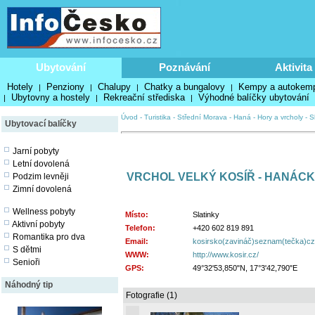
Ubytování
Poznávání
Aktivita
Hotely
Penziony
Chalupy
Chatky a bungalovy
Kempy a autokem
|
|
|
|
Ubytovny a hostely
Rekreační střediska
Výhodné balíčky ubytování
|
|
|
Úvod
-
Turistika
-
Střední Morava - Haná
-
Hory a vrcholy
-
S
Ubytovací balíčky
Jarní pobyty
Letní dovolená
VRCHOL VELKÝ KOSÍŘ - HANÁC
Podzim levněji
Zimní dovolená
Wellness pobyty
Místo:
Slatinky
Aktivní pobyty
Telefon:
+420 602 819 891
Romantika pro dva
Email:
kosirsko(zavináč)seznam(tečka)cz
S dětmi
WWW:
http://www.kosir.cz/
Senioři
GPS:
49°32'53,850"N, 17°3'42,790"E
Náhodný tip
Fotografie (1)