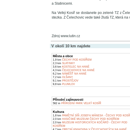
a Slatinicemi.
Na Velký Kosíř se dostanete po zelené TZ z Čel
stezka. Z Čelechovic vede také žlutá TZ, která na
Zdroj www.lutin.cz
V okolí 10 km najdete
Města a obce
1,9 km
ČECHY POD KOSÍŘEM
2,3 km
SLATINKY
3,6 km
KOSTELEC NA HANÉ
4,3 km
ČELECHOVICE NA HANÉ
6,2 km
NÁMĚŠŤ NA HANÉ
7,2 km
OLŠANY
9,1 km
PROSTĚJOV
9,8 km
PLUMLOV
Přírodní zajímavosti
562 m
PŘÍRODNÍ PARK VELKÝ KOSÍŘ
Kultura
1,8 km
PAMĚTNÍ SÍŇ JOSEFA MÁNESA - ČECHY POD KOS
2,0 km
HASIČSKÉ MUZEUM ČECHY POD KOSÍŘEM
2,0 km
MUZEUM HISTORICKÝCH KOČÁRŮ - ČECHY POD
KOSÍŘEM
4,7 km
OBECNÍ KNIHOVNA V ČELECHOVICÍCH NA HANÉ