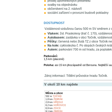
prodej upomínkových předmětů
svatby na objednávku
občerstvení na 2. nádvoří
sociální zařízení v provozní budově pokladny
DOSTUPNOST
Vzdálenost vzdušnou čarou 500 m SV směrem z 
Vlakem:
žst. Praskolesy (trať č. 170), vzdálenos
Autobusem:
zastávka v obci Točník, vzdálenos
Pěšky:
červená nebo žlutá TZ z obce Točník ne
Na kole:
cyklostezka č. Po stopách českých král
Autem:
parkování 700 m od hradu, za poplatek
Parkování:
1,5 km (placené)
Poloha:
asi 15 km jihozápadně od Berouna. Nejbližší a
Zdroj informací: Tištění průvodce hradu Točník.
V okolí 10 km najdete
Města a obce
532 m
TOČNÍK
1,8 km
ŽEBRÁK
2,8 km
HŘEDLE
6,2 km
HOŘOVICE
6,9 km
ZDICE
9,1 km
ZBIROH