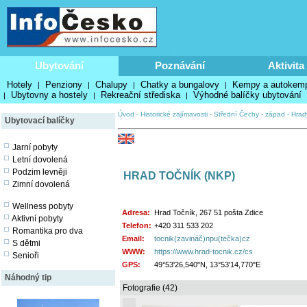
Ubytování
Poznávání
Aktivita
Hotely
Penziony
Chalupy
Chatky a bungalovy
Kempy a autokem
|
|
|
|
Ubytovny a hostely
Rekreační střediska
Výhodné balíčky ubytování
|
|
|
Úvod
-
Historické zajímavosti
-
Střední Čechy - západ
-
Hrad
Ubytovací balíčky
Jarní pobyty
Letní dovolená
Podzim levněji
HRAD TOČNÍK (NKP)
Zimní dovolená
Wellness pobyty
Adresa:
Hrad Točník, 267 51 pošta Zdice
Aktivní pobyty
Telefon:
+420 311 533 202
Romantika pro dva
Email:
tocnik(zavináč)npu(tečka)cz
S dětmi
WWW:
https://www.hrad-tocnik.cz/cs
Senioři
GPS:
49°53'26,540"N, 13°53'14,770"E
Náhodný tip
Fotografie (42)