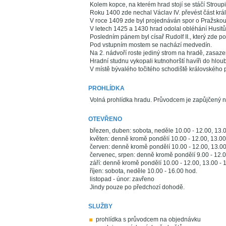
Kolem kopce, na kterém hrad stojí se stáčí Stroup
Roku 1400 zde nechal Václav IV. převést část kr
V roce 1409 zde byl projednáván spor o Pražskou 
V letech 1425 a 1430 hrad odolal obléhání Husitů
Posledním pánem byl císař Rudolf II., který zde 
Pod vstupním mostem se nachází medvedín.
Na 2. nádvoří roste jediný strom na hradě, zasazen
Hradní studnu vykopali kutnohorští havíři do hlou
V místě bývalého točitého schodiště královského p
PROHLÍDKA
Volná prohlídka hradu. Průvodcem je zapůjčený n
OTEVŘENO
březen, duben: sobota, neděle 10.00 - 12.00, 13.0
květen: denně kromě pondělí 10.00 - 12.00, 13.00
červen: denně kromě pondělí 10.00 - 12.00, 13.00
červenec, srpen: denně kromě pondělí 9.00 - 12.0
září: denně kromě pondělí 10.00 - 12.00, 13.00 - 
říjen: sobota, neděle 10.00 - 16.00 hod.
listopad - únor: zavřeno
Jindy pouze po předchozí dohodě.
SLUŽBY
prohlídka s průvodcem na objednávku