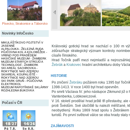
Písecko, Strakonice a Táborsko
Novinky InfoČesko
MIKULÁŠTÍKOVO FOJTSTVÍ V
Královský gotický hrad se nachází o 100 m vý
JASENNÉ
ALPALOUKA - ŽELEZNÁ RUDA
zdůrazňuje strategický význam kontroly norimber
PŮJČOVNA KOL A KOLOBĚŽEK -
císaře římského.
VRBNO POD PRADĚDEM
HASIČSKÉ MUZEUM - ŽAMBERK
Hrad Točník patří mezi nejmladší a nejrozsáhl
MUZEUM STARÝCH STROJŮ A
Žebrák
a
Krakovec
hradní architekturu doby Václav
TECHNOLOGIÍ - ŽAMBERK
SKI AREÁL SACHROVKA -
ROKYTNICE NAD JIZEROU
SKIAREÁL KOUPALIŠTĚ -
HISTORIE
ROKYTNICE NAD JIZEROU
SKI PARK GRUŇ - PŮJČOVNA
Po zničení
Žebráku
požárem roku 1395 byl Točník
ELEKTROKOL
1398-1413. V roce 1400 byl hrad opevněn.
MUZEUM RAPOTÍNSKÉ SKLÁRNY
ROZHLEDNA BUKOVKA
Po smrti Václava IV. jeho nástupce Zikmund již o h
Vantenberka, Lobkowiczové.
V 16. století prodělal hrad ještě tři přestavby, ale
Počasí v ČR
proti Švédům. Své útočiště tu nalezli měšťané, kt
neobydlený. Roku 1869 hrad spolu s Žebrákem k
turistů. Po první světové válce se oba hrady staly
ZAJÍMAVOSTI