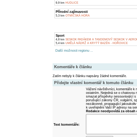
9,9 km
HUDLICE
Přírodní zajímavosti
5,3 km
OTMÍČSKÁ HORA
Sport
4,8 km
SESKOK PADÁKEM A TANDEMOVÝ SESKOK V AERO
5,4 km
UMĚLÁ NÁDRŽ A KRYTÝ BAZÉN - HOŘOVICE
Další možnosti regionu ...
Komentáře k článku
Zatím nebyly k článku napsány žádné komentáře.
Přidejte vlastní komentář k tomuto článku
Vážení návštěvníci, komentáře k m
ostatním. Nejedná se o chatovou m
smazat příspěvky nesouvisející s
porušující zákony ČR, vulgární, sp
nezákonné, propagující jakoukoliv
k uveřejnění Vaší IP adresy na s
Redakce neodpovídá za obsah d
Text komentáře: