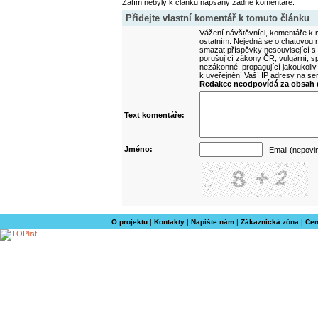
Zatím nebyly k článku napsány žádné komentáře.
Přidejte vlastní komentář k tomuto článku
Vážení návštěvníci, komentáře k m
ostatním. Nejedná se o chatovou m
smazat příspěvky nesouvisející s
porušující zákony ČR, vulgární, sp
nezákonné, propagující jakoukoliv
k uveřejnění Vaší IP adresy na s
Redakce neodpovídá za obsah d
Text komentáře:
Jméno:
Email (nepovi
O projektu
|
Kontakty
|
Napište nám
|
Zákaznická zóna
|
Cen