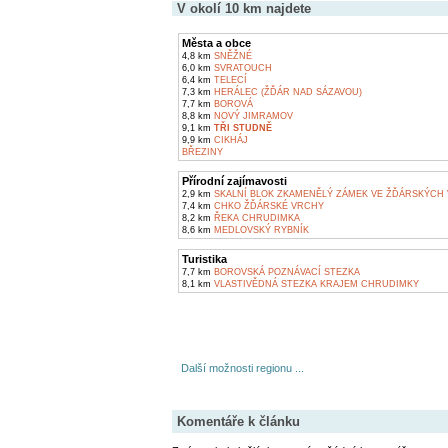
V okolí 10 km najdete
Města a obce
4,8 km
SNĚŽNÉ
6,0 km
SVRATOUCH
6,4 km
TELECÍ
7,3 km
HERÁLEC (ŽĎÁR NAD SÁZAVOU)
7,7 km
BOROVÁ
8,8 km
NOVÝ JIMRAMOV
9,1 km
TŘI STUDNĚ
9,9 km
CIKHÁJ
BŘEZINY
Přírodní zajímavosti
2,9 km
SKALNÍ BLOK ZKAMENĚLÝ ZÁMEK VE ŽĎÁRSKÝCH
7,4 km
CHKO ŽĎÁRSKÉ VRCHY
8,2 km
ŘEKA CHRUDIMKA
8,6 km
MEDLOVSKÝ RYBNÍK
Turistika
7,7 km
BOROVSKÁ POZNÁVACÍ STEZKA
8,1 km
VLASTIVĚDNÁ STEZKA KRAJEM CHRUDIMKY
Další možnosti regionu ...
Komentáře k článku