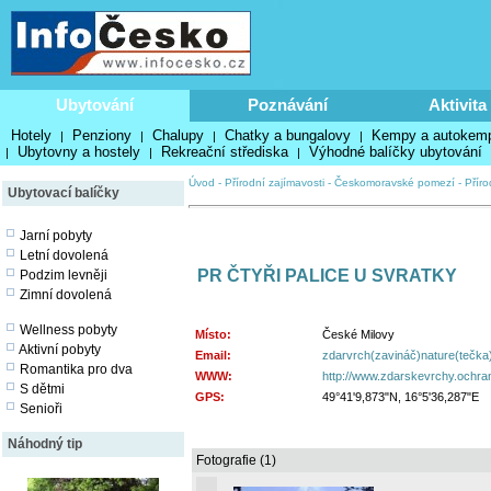
Ubytování
Poznávání
Aktivita
Hotely
Penziony
Chalupy
Chatky a bungalovy
Kempy a autokem
|
|
|
|
Ubytovny a hostely
Rekreační střediska
Výhodné balíčky ubytování
|
|
|
Úvod
-
Přírodní zajímavosti
-
Českomoravské pomezí
-
Příro
Ubytovací balíčky
Jarní pobyty
Letní dovolená
PR ČTYŘI PALICE U SVRATKY
Podzim levněji
Zimní dovolená
Wellness pobyty
Místo:
České Milovy
Aktivní pobyty
Email:
zdarvrch(zavináč)nature(tečka
Romantika pro dva
WWW:
http://www.zdarskevrchy.ochra
S dětmi
GPS:
49°41'9,873"N, 16°5'36,287"E
Senioři
Náhodný tip
Fotografie (1)