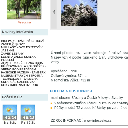
Vysočina
Novinky InfoČesko
BIKEPARK OPÁLENÁ PSTRUŽÍ
ZÁMEK ŽINKOVY
MIKULÁŠTÍKOVO FOJTSTVÍ V
JASENNÉ
Území přírodní rezervace zahrnuje tři rulové skal
ZÁMEK LEŠANY
LESNÍ DIVADLO SKALKA -
Název vznikl podle typického tvaru vrcholové 
PODLESÍ
vrchy.
ALPALOUKA - ŽELEZNÁ RUDA
PŮJČOVNA KOL A KOLOBĚŽEK -
VRBNO POD PRADĚDEM
Vyhlášeno: 1990
HASIČSKÉ MUZEUM - ŽAMBERK
Celková výměra: 37 ha
MUZEUM STARÝCH STROJŮ A
TECHNOLOGIÍ - ŽAMBERK
Nadmořská výška: 732 m
SKI AREÁL SACHROVKA -
ROKYTNICE NAD JIZEROU
POLOHA A DOSTUPNOST
Počasí v ČR
mezi obcemi Březiny a České Milovy u Svratky
Vzdálenost vzdušnou čarou: 5 km JV od Svratk
Pěšky: modrá TZ z obce Křižánky, po zelené od
ZDROJ INFORMACÍ: www.infocesko.cz