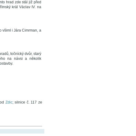
to hrad zde stál již před
ímský král Václav IV. na
o všiml i Jára Cimrman, a
radů, točnícký dvůr, starý
ého na návsi a několik
ostavby.
 od
Zdic
; silnice č. 117 ze