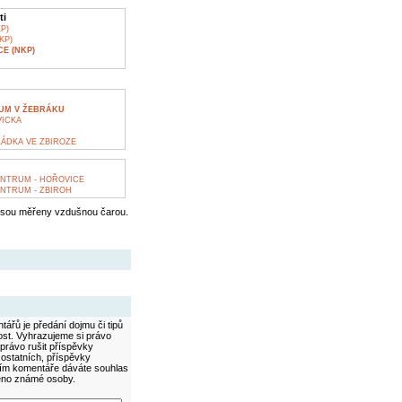
ti
P)
KP)
E (NKP)
UM V ŽEBRÁKU
ICKA
LÁDKA VE ZBIROZE
NTRUM - HOŘOVICE
NTRUM - ZBIROH
jsou měřeny vzdušnou čarou.
ářů je předání dojmu či tipů
ost. Vyhrazujeme si právo
právo rušit příspěvky
 ostatních, příspěvky
áním komentáře dáváte souhlas
méno známé osoby.