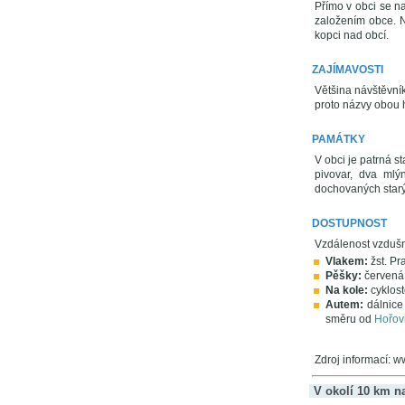
Přímo v obci se n
založením obce. N
kopci nad obcí.
ZAJÍMAVOSTI
Většina návštěvník
proto názvy obou h
PAMÁTKY
V obci je patrná s
pivovar, dva mlý
dochovaných starýc
DOSTUPNOST
Vzdálenost vzduš
Vlakem:
žst. Pr
Pěšky:
červená
Na kole:
cyklost
Autem:
dálnice
směru od
Hořov
Zdroj informací: 
V okolí 10 km n