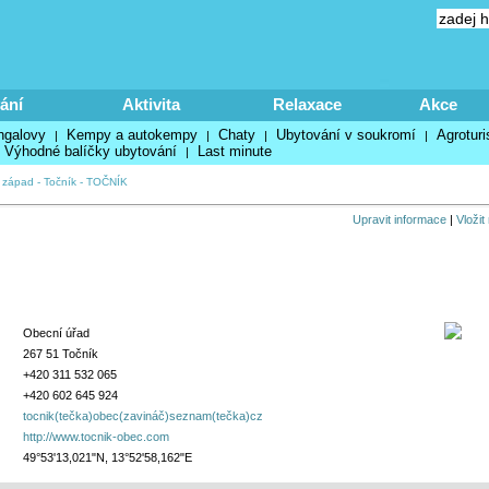
ání
Aktivita
Relaxace
Akce
ngalovy
Kempy a autokempy
Chaty
Ubytování v soukromí
Agroturi
|
|
|
|
Výhodné balíčky ubytování
Last minute
|
- západ
-
Točník
-
TOČNÍK
Upravit informace
|
Vložit
Obecní úřad
267 51 Točník
+420 311 532 065
+420 602 645 924
tocnik(tečka)obec(zavináč)seznam(tečka)cz
http://www.tocnik-obec.com
49°53'13,021"N, 13°52'58,162"E