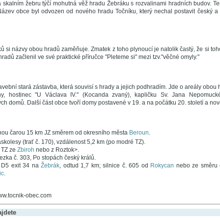
a skalním žebru týčí mohutná věž hradu Žebráku s rozvalinami hradních budov. Ten
ázev obce byl odvozen od nového hradu Točníku, který nechal postavit český a ř
ů si názvy obou hradů zaměňuje. Zmatek z toho plynoucí je natolik častý, že si toh
radů začlenil ve své praktické příručce "Pleteme si" mezi tzv."věčné omyly."
tavební stará zástavba, která souvisí s hrady a jejich podhradím. Jde o areály obou h
ny, hostinec "U Václava IV." (Kocanda zvaný), kapličku Sv. Jana Nepomuck
h domů. Další část obce tvoří domy postavené v 19. a na počátku 20. století a nov
nou čarou 15 km JZ směrem od okresního města
Beroun
.
askolesy (trať č. 170), vzdálenost 5,2 km (po modré TZ).
 TZ ze
Zbiroh
nebo z Roztok>.
ezka č. 303, Po stopách český králů.
 D5 exit 34 na
Žebrák
, odtud 1,7 km; silnice č. 605 od
Rokycan
nebo ze směru
ic
.
www.tocnik-obec.com
ajdete