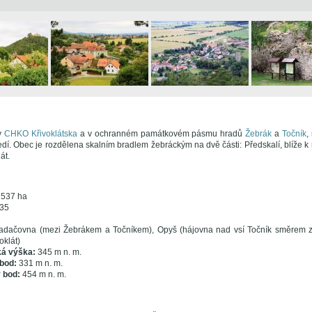
v
CHKO Křivoklátska
a v ochranném památkovém pásmu hradů
Žebrák
a
Točník
,
dí. Obec je rozdělena skalním bradlem žebráckým na dvě části: Předskalí, blíže k
át.
:
537 ha
35
adačovna (mezi Žebrákem a Točníkem), Opyš (hájovna nad vsí Točník směrem 
oklát)
ká výška:
345 m n. m.
 bod:
331 m n. m.
ý bod:
454 m n. m.