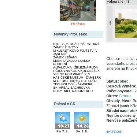
Fotografie (4)
Plzeňsko
Novinky InfoČesko
BIKEPARK OPÁLENÁ PSTRUŽÍ
ZÁMEK ŽINKOVY
MIKULÁŠTÍKOVO FOJTSTVÍ V
JASENNÉ
ZÁMEK LEŠANY
Obec se nachází 
LESNÍ DIVADLO SKALKA -
vesnického prostře
PODLESÍ
ALPALOUKA - ŽELEZNÁ RUDA
směrem na Křivokl
PŮJČOVNA KOL A KOLOBĚŽEK -
VRBNO POD PRADĚDEM
HASIČSKÉ MUZEUM - ŽAMBERK
MUZEUM STARÝCH STROJŮ A
Status:
obec
TECHNOLOGIÍ - ŽAMBERK
Celková výměra
SKI AREÁL SACHROVKA -
Počet obyvatel:
2
ROKYTNICE NAD JIZEROU
Okres:
Beroun
Obvody, části:
Br
Počasí v ČR
Záhrází (směr Křiv
Střední nadmořs
Nejníže položený
Nejvýše položen
HISTORIE