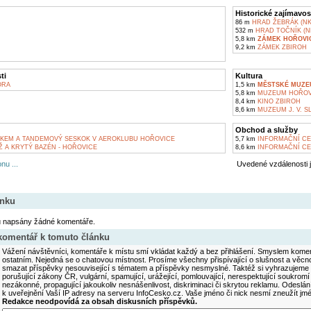
Historické zajímavos
86 m
HRAD ŽEBRÁK (NK
532 m
HRAD TOČNÍK (N
5,8 km
ZÁMEK HOŘOVIC
9,2 km
ZÁMEK ZBIROH
ti
Kultura
ORA
1,5 km
MĚSTSKÉ MUZE
5,8 km
MUZEUM HOŘOV
8,4 km
KINO ZBIROH
8,6 km
MUZEUM J. V. S
Obchod a služby
KEM A TANDEMOVÝ SESKOK V AEROKLUBU HOŘOVICE
5,7 km
INFORMAČNÍ CE
 A KRYTÝ BAZÉN - HOŘOVICE
8,6 km
INFORMAČNÍ CE
nu ...
Uvedené vzdálenosti 
ánku
u napsány žádné komentáře.
 komentář k tomuto článku
Vážení návštěvníci, komentáře k místu smí vkládat každý a bez přihlášení. Smyslem koment
ostatním. Nejedná se o chatovou místnost. Prosíme všechny přispívající o slušnost a věcn
smazat příspěvky nesouvisející s tématem a příspěvky nesmyslné. Taktéž si vyhrazujeme 
porušující zákony ČR, vulgární, spamující, urážející, pomlouvající, nerespektující soukromí
nezákonné, propagující jakoukoliv nesnášenlivost, diskriminaci či skrytou reklamu. Odesl
k uveřejnění Vaší IP adresy na serveru InfoCesko.cz. Vaše jméno či nick nesmí zneužít j
Redakce neodpovídá za obsah diskusních příspěvků.