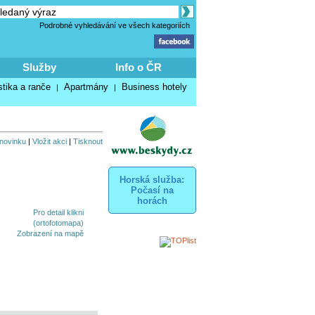
Podrobné vyhledávání ve všech kategoriích
Služby
Info o ČR
stika a ranče
Apartmány
Business hotely
|
|
 novinku
|
Vložit akci
|
Tisknout
Horská služba:
Počasí na
horách
Zobrazení na mapě