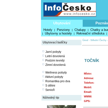
Ubytování
Poznáv
Hotely
Penziony
Chalupy
Chatky a bu
|
|
|
Ubytovny a hostely
Rekreační střediska
|
|
|
Úvod
-
Střední Čechy 
Ubytovací balíčky
Jarní pobyty
Letní dovolená
TOČNÍK
Podzim levněji
Zimní dovolená
Wellness pobyty
Místo:
Aktivní pobyty
Adresa:
Romantika pro dva
Telefon:
S dětmi
Mobil:
Senioři
Email:
WWW:
Náhodný tip
GPS: