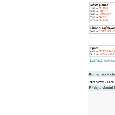
Města a obce
1,6 km
ŽEBRÁK
3,3 km
HŘEDLE
5,8 km
HOŘOVICE
7,4 km
ZDICE
8,7 km
ZBIROH
Přírodní zajímavos
5,4 km
OTMÍČSKÁ H
Sport
4,4 km
SESKOK PADÁ
5,1 km
UMĚLÁ NÁDRŽ
Další možnosti regio
Komentáře k čl
Zatím nebyly k článk
Přidejte vlastní