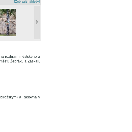
[Zobrazit náhledy]
 na rozhraní městského a
 městu Žebráku a Záskalí,
zbirožským) a Rasovna v