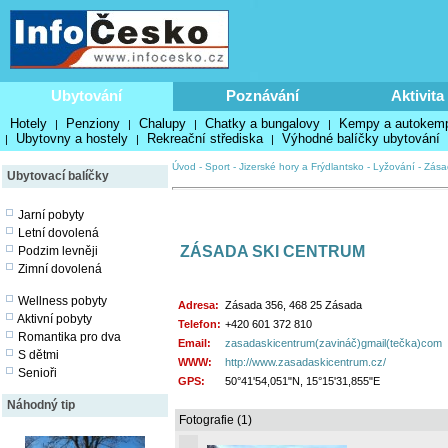
Ubytování
Poznávání
Aktivita
Hotely
Penziony
Chalupy
Chatky a bungalovy
Kempy a autokem
|
|
|
|
Ubytovny a hostely
Rekreační střediska
Výhodné balíčky ubytování
|
|
|
Úvod
-
Sport
-
Jizerské hory a Frýdlantsko
-
Lyžování
-
Zása
Ubytovací balíčky
Jarní pobyty
Letní dovolená
ZÁSADA SKI CENTRUM
Podzim levněji
Zimní dovolená
Wellness pobyty
Adresa:
Zásada 356, 468 25 Zásada
Aktivní pobyty
Telefon:
+420 601 372 810
Romantika pro dva
Email:
zasadaskicentrum(zavináč)gmail(tečka)com
S dětmi
WWW:
http://www.zasadaskicentrum.cz/
Senioři
GPS:
50°41'54,051"N, 15°15'31,855"E
Náhodný tip
Fotografie (1)