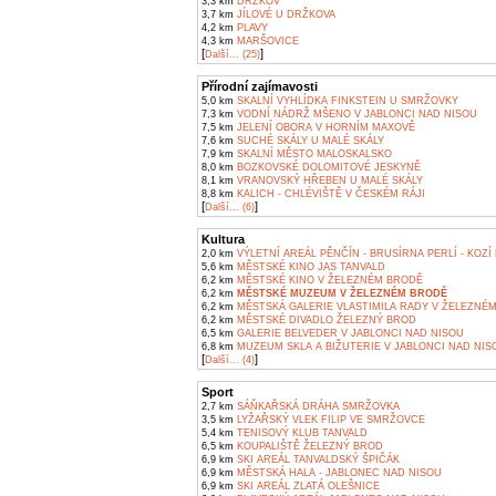
3,3 km
DRŽKOV
3,7 km
JÍLOVÉ U DRŽKOVA
4,2 km
PLAVY
4,3 km
MARŠOVICE
[
]
Další... (25)
Přírodní zajímavosti
5,0 km
SKALNÍ VYHLÍDKA FINKSTEIN U SMRŽOVKY
7,3 km
VODNÍ NÁDRŽ MŠENO V JABLONCI NAD NISOU
7,5 km
JELENÍ OBORA V HORNÍM MAXOVĚ
7,6 km
SUCHÉ SKÁLY U MALÉ SKÁLY
7,9 km
SKALNÍ MĚSTO MALOSKALSKO
8,0 km
BOZKOVSKÉ DOLOMITOVÉ JESKYNĚ
8,1 km
VRANOVSKÝ HŘEBEN U MALÉ SKÁLY
8,8 km
KALICH - CHLÉVIŠTĚ V ČESKÉM RÁJI
[
]
Další... (6)
Kultura
2,0 km
VÝLETNÍ AREÁL PĚNČÍN - BRUSÍRNA PERLÍ - KOZÍ
5,6 km
MĚSTSKÉ KINO JAS TANVALD
6,2 km
MĚSTSKÉ KINO V ŽELEZNÉM BRODĚ
6,2 km
MĚSTSKÉ MUZEUM V ŽELEZNÉM BRODĚ
6,2 km
MĚSTSKÁ GALERIE VLASTIMILA RADY V ŽELEZNÉ
6,2 km
MĚSTSKÉ DIVADLO ŽELEZNÝ BROD
6,5 km
GALERIE BELVEDER V JABLONCI NAD NISOU
6,8 km
MUZEUM SKLA A BIŽUTERIE V JABLONCI NAD NIS
[
]
Další... (4)
Sport
2,7 km
SÁŇKAŘSKÁ DRÁHA SMRŽOVKA
3,5 km
LYŽAŘSKÝ VLEK FILIP VE SMRŽOVCE
5,4 km
TENISOVÝ KLUB TANVALD
6,5 km
KOUPALIŠTĚ ŽELEZNÝ BROD
6,9 km
SKI AREÁL TANVALDSKÝ ŠPIČÁK
6,9 km
MĚSTSKÁ HALA - JABLONEC NAD NISOU
6,9 km
SKI AREÁL ZLATÁ OLEŠNICE