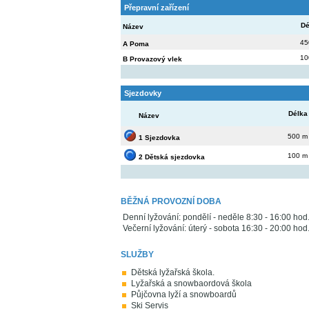
Přepravní zařízení
Dé
Název
45
A Poma
10
B Provazový vlek
Sjezdovky
Délka
Název
500 m
1 Sjezdovka
100 m
2 Dětská sjezdovka
BĚŽNÁ PROVOZNÍ DOBA
Denní lyžování: pondělí - neděle 8:30 - 16:00 hod
Večerní lyžování: úterý - sobota 16:30 - 20:00 hod
SLUŽBY
Dětská lyžařská škola.
Lyžařská a snowbaordová škola
Půjčovna lyží a snowboardů
Ski Servis