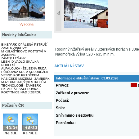
Vysočina
Novinky InfoČesko
BIKEPARK OPÁLENÁ PSTRUŽÍ
ZÁMEK ŽINKOVY
Rodinný lyžařský areál v Jizerských horách s 30let
MIKULÁŠTÍKOVO FOJTSTVÍ V
Nadmořská výška 520 - 635 m n.m.
JASENNÉ
ZÁMEK LEŠANY
LESNÍ DIVADLO SKALKA -
PODLESÍ
AKTUÁLNÍ STAV
ALPALOUKA - ŽELEZNÁ RUDA
PŮJČOVNA KOL A KOLOBĚŽEK -
VRBNO POD PRADĚDEM
Informace o aktuální stavu:
03.03.2026
HASIČSKÉ MUZEUM - ŽAMBERK
MUZEUM STARÝCH STROJŮ A
Provoz:
TECHNOLOGIÍ - ŽAMBERK
SKI AREÁL SACHROVKA -
ROKYTNICE NAD JIZEROU
Zařízení v provozu:
Počasí:
Počasí v ČR
Sníh:
Sníh mimo sjezdovku:
Poznámka: