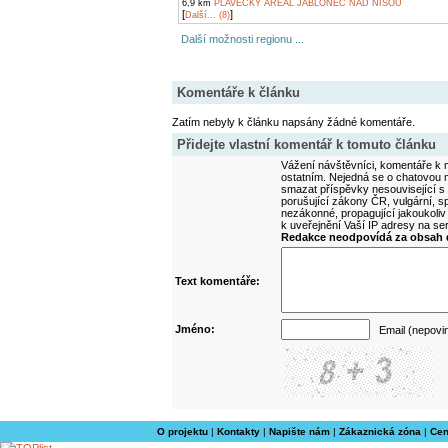
6,9 km
PLAVECKÝ AREÁL JABLONEC NAD NISOU
[
]
Další... (8)
Další možnosti regionu ...
Komentáře k článku
Zatím nebyly k článku napsány žádné komentáře.
Přidejte vlastní komentář k tomuto článku
Vážení návštěvníci, komentáře k m
ostatním. Nejedná se o chatovou m
smazat příspěvky nesouvisející s
porušující zákony ČR, vulgární, sp
nezákonné, propagující jakoukoliv
k uveřejnění Vaší IP adresy na s
Redakce neodpovídá za obsah d
Text komentáře:
Jméno:
Email (nepovi
O projektu
|
Kontakty
|
Napište nám
|
Zákaznická zóna
|
Cen