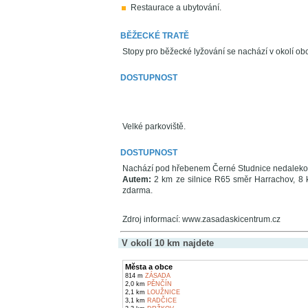
Restaurace a ubytování.
BĚŽECKÉ TRATĚ
Stopy pro běžecké lyžování se nachází v okolí ob
DOSTUPNOST
Velké parkoviště.
DOSTUPNOST
Nachází pod hřebenem Černé Studnice nedaleko
Autem:
2 km ze silnice R65 směr Harrachov, 8 
zdarma.
Zdroj informací: www.zasadaskicentrum.cz
V okolí 10 km najdete
Města a obce
814 m
ZÁSADA
2,0 km
PĚNČÍN
2,1 km
LOUŽNICE
3,1 km
RADČICE