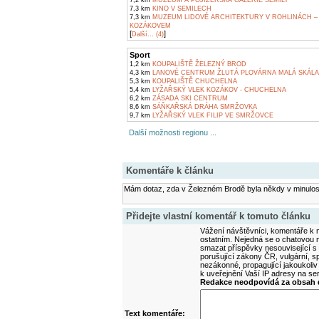
7,2 km
MUZEUM A POJIZERSKÁ GALERIE SEMILY
7,3 km
KINO V SEMILECH
7,3 km
MUZEUM LIDOVÉ ARCHITEKTURY V ROHLINÁCH –
KOZÁKOVEM
[
]
Další... (4)
Sport
1,2 km
KOUPALIŠTĚ ŽELEZNÝ BROD
4,3 km
LANOVÉ CENTRUM ŽLUTÁ PLOVÁRNA MALÁ SKÁLA
5,3 km
KOUPALIŠTĚ CHUCHELNA
5,4 km
LYŽAŘSKÝ VLEK KOZÁKOV - CHUCHELNA
6,2 km
ZÁSADA SKI CENTRUM
8,6 km
SÁŇKAŘSKÁ DRÁHA SMRŽOVKA
9,7 km
LYŽAŘSKÝ VLEK FILIP VE SMRŽOVCE
Další možnosti regionu ...
Komentáře k článku
Mám dotaz, zda v Železném Brodě byla někdy v minulosti 
Přidejte vlastní komentář k tomuto článku
Vážení návštěvníci, komentáře k m
ostatním. Nejedná se o chatovou m
smazat příspěvky nesouvisející s
porušující zákony ČR, vulgární, sp
nezákonné, propagující jakoukoliv
k uveřejnění Vaší IP adresy na s
Redakce neodpovídá za obsah d
Text komentáře: