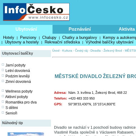
Ubytování
Poznávání
Aktivita
Hotely
Penziony
Chalupy
Chatky a bungalovy
Kempy a autokem
|
|
|
|
Ubytovny a hostely
Rekreační střediska
Výhodné balíčky ubytování
|
|
|
Úvod
-
Kultura
-
Český ráj
-
Divadla
-
Železný Brod
-
MĚSTS
Ubytovací balíčky
Jarní pobyty
Letní dovolená
MĚSTSKÉ DIVADLO ŽELEZNÝ BR
Podzim levněji
Zimní dovolená
Wellness pobyty
Adresa:
Nám. 3. května 1, Železný Brod, 468 22
Aktivní pobyty
Telefon:
+420 483 333 950
Romantika pro dva
GPS:
50°38'33,430"N, 15°15'14,800"E
S dětmi
Senioři
Náhodný tip
Divadlo se nachází v 1.poschodí budovy radnice
Vlastimil Rada společně s Václavem Rabasem, t