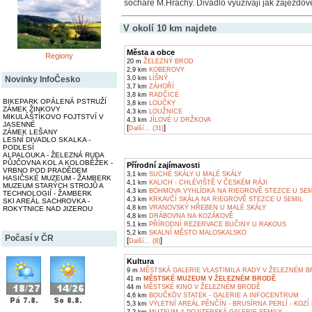
sochaře M.Hrachy. Divadlo využívají jak zájezdové 
V okolí 10 km najdete
Města a obce
Regiony
20 m
ŽELEZNÝ BROD
2,9 km
KOBEROVY
3,0 km
LÍŠNÝ
Novinky InfoČesko
3,7 km
ZÁHOŘÍ
3,8 km
RADČICE
BIKEPARK OPÁLENÁ PSTRUŽÍ
3,8 km
LOUČKY
ZÁMEK ŽINKOVY
4,3 km
LOUŽNICE
MIKULÁŠTÍKOVO FOJTSTVÍ V
4,3 km
JÍLOVÉ U DRŽKOVA
JASENNÉ
[
]
Další... (31)
ZÁMEK LEŠANY
LESNÍ DIVADLO SKALKA -
PODLESÍ
ALPALOUKA - ŽELEZNÁ RUDA
PŮJČOVNA KOL A KOLOBĚŽEK -
Přírodní zajímavosti
VRBNO POD PRADĚDEM
3,1 km
SUCHÉ SKÁLY U MALÉ SKÁLY
HASIČSKÉ MUZEUM - ŽAMBERK
4,1 km
KALICH - CHLÉVIŠTĚ V ČESKÉM RÁJI
MUZEUM STARÝCH STROJŮ A
4,3 km
BÖHMOVA VYHLÍDKA NA RIEGROVĚ STEZCE U SEM
TECHNOLOGIÍ - ŽAMBERK
4,3 km
KRKAVČÍ SKÁLA NA RIEGROVĚ STEZCE U SEMIL
SKI AREÁL SACHROVKA -
4,8 km
VRANOVSKÝ HŘEBEN U MALÉ SKÁLY
ROKYTNICE NAD JIZEROU
4,8 km
DRÁBOVNA NA KOZÁKOVĚ
5,1 km
PŘÍRODNÍ REZERVACE BUČINY U RAKOUS
5,2 km
SKALNÍ MĚSTO MALOSKALSKO
Počasí v ČR
[
]
Další... (8)
Kultura
9 m
MĚSTSKÁ GALERIE VLASTIMILA RADY V ŽELEZNÉM 
41 m
MĚSTSKÉ MUZEUM V ŽELEZNÉM BRODĚ
44 m
MĚSTSKÉ KINO V ŽELEZNÉM BRODĚ
4,6 km
BOUČKŮV STATEK - GALERIE A INFOCENTRUM
5,3 km
VÝLETNÍ AREÁL PĚNČÍN - BRUSÍRNA PERLÍ - KOZÍ