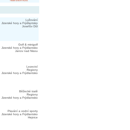
Návštěvnost
Lyžování
Jizerské hory a Frýdlantsko
Josefův Důl
Golf & minigolf
Jizerské hory a Frýdlantsko
Janov nad Nisou
Lezectví
Regiony
Jizerské hory a Frýdlantsko
Běžecké tratě
Regiony
Jizerské hory a Frýdlantsko
Plavání a vodní sporty
Jizerské hory a Frýdlantsko
Hejnice