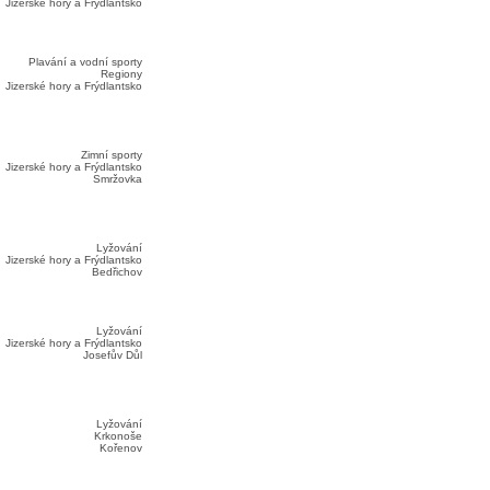
Jizerské hory a Frýdlantsko
Plavání a vodní sporty
Regiony
Jizerské hory a Frýdlantsko
Zimní sporty
Jizerské hory a Frýdlantsko
Smržovka
Lyžování
Jizerské hory a Frýdlantsko
Bedřichov
Lyžování
Jizerské hory a Frýdlantsko
Josefův Důl
Lyžování
Krkonoše
Kořenov