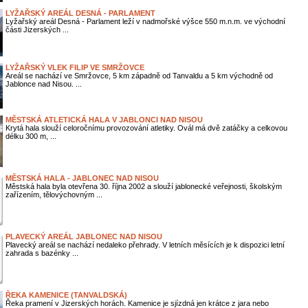
LYŽAŘSKÝ AREÁL DESNÁ - PARLAMENT
Lyžařský areál Desná - Parlament leží v nadmořské výšce 550 m.n.m. ve východní
části Jizerských ...
LYŽAŘSKÝ VLEK FILIP VE SMRŽOVCE
Areál se nachází ve Smržovce, 5 km západně od Tanvaldu a 5 km východně od
Jablonce nad Nisou. ...
MĚSTSKÁ ATLETICKÁ HALA V JABLONCI NAD NISOU
Krytá hala slouží celoročnímu provozování atletiky. Ovál má dvě zatáčky a celkovou
délku 300 m, ...
MĚSTSKÁ HALA - JABLONEC NAD NISOU
Městská hala byla otevřena 30. října 2002 a slouží jablonecké veřejnosti, školským
zařízením, tělovýchovným ...
PLAVECKÝ AREÁL JABLONEC NAD NISOU
Plavecký areál se nachází nedaleko přehrady. V letních měsících je k dispozici letní
zahrada s bazénky ...
ŘEKA KAMENICE (TANVALDSKÁ)
Řeka pramení v Jizerských horách. Kamenice je sjízdná jen krátce z jara nebo