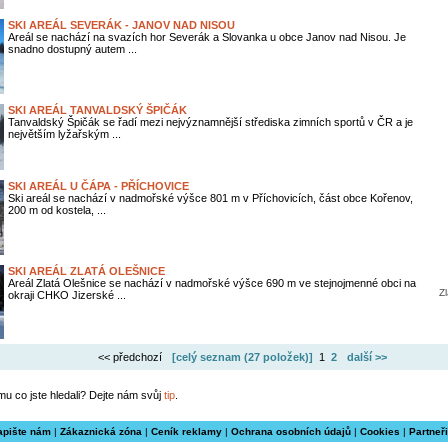
SKI AREÁL SEVERÁK - JANOV NAD NISOU
Areál se nachází na svazích hor Severák a Slovanka u obce Janov nad Nisou. Je
snadno dostupný autem ...
SKI AREÁL TANVALDSKÝ ŠPIČÁK
Tanvaldský Špičák se řadí mezi nejvýznamnější střediska zimních sportů v ČR a je
největším lyžařským ...
SKI AREÁL U ČÁPA - PŘÍCHOVICE
Ski areál se nachází v nadmořské výšce 801 m v Příchovicích, část obce Kořenov,
200 m od kostela, ...
SKI AREÁL ZLATÁ OLEŠNICE
Areál Zlatá Olešnice se nachází v nadmořské výšce 690 m ve stejnojmenné obci na
Zl
okraji CHKO Jizerské ...
<< předchozí
[celý seznam (
27 položek
)]
1
2
další >>
mu co jste hledali? Dejte nám svůj
tip
.
apište nám
|
Zákaznická zóna
|
Ceník reklamy
|
Ochrana osobních údajů
|
Cookies
|
Partneři