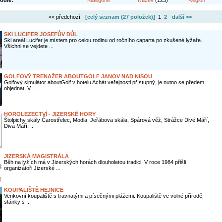
odle:
Kategorie
Název
(123)
Region
<< předchozí
[celý seznam (
27 položek
)]
1
2
další >>
SKI LUCIFER JOSEFŮV DŮL
Ski areál Lucifer je místem pro celou rodinu od ročního caparta po zkušené lyžaře.
Všichni se vejdete ...
GOLFOVÝ TRENAŽER ABOUTGOLF JANOV NAD NISOU
Golfový simulátor aboutGolf v hotelu Achát veřejnosti přístupný, je nutno se předem
objednat. V ...
HOROLEZECTVÍ - JIZERSKÉ HORY
Štolpichy skály Čarostřelec, Modla, Jeřábova skála, Spárová věž, Strážce Divé Máří,
Divá Máří, ...
JIZERSKÁ MAGISTRÁLA
Běh na lyžích má v Jizerských horách dlouholetou tradici. V roce 1984 přišli
organizátoři Jizerské ...
KOUPALIŠTĚ HEJNICE
Venkovní koupaliště s travnatými a písečnými plážemi. Koupaliště ve volné přírodě,
stánky s ...