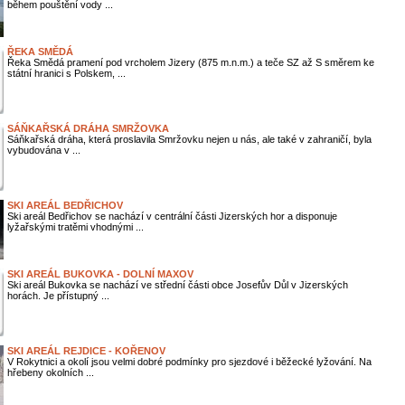
během pouštění vody ...
ŘEKA SMĚDÁ
Řeka Smědá pramení pod vrcholem Jizery (875 m.n.m.) a teče SZ až S směrem ke
státní hranici s Polskem, ...
SÁŇKAŘSKÁ DRÁHA SMRŽOVKA
Sáňkařská dráha, která proslavila Smržovku nejen u nás, ale také v zahraničí, byla
vybudována v ...
SKI AREÁL BEDŘICHOV
Ski areál Bedřichov se nachází v centrální části Jizerských hor a disponuje
lyžařskými tratěmi vhodnými ...
SKI AREÁL BUKOVKA - DOLNÍ MAXOV
Ski areál Bukovka se nachází ve střední části obce Josefův Důl v Jizerských
horách. Je přístupný ...
SKI AREÁL REJDICE - KOŘENOV
V Rokytnici a okolí jsou velmi dobré podmínky pro sjezdové i běžecké lyžování. Na
hřebeny okolních ...