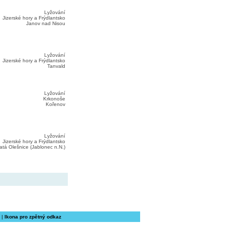
Lyžování
Jizerské hory a Frýdlantsko
Janov nad Nisou
Lyžování
Jizerské hory a Frýdlantsko
Tanvald
Lyžování
Krkonoše
Kořenov
Lyžování
Jizerské hory a Frýdlantsko
atá Olešnice (Jablonec n.N.)
|
Ikona pro zpětný odkaz