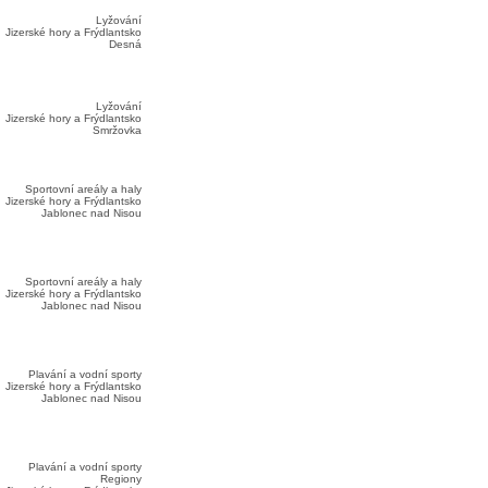
Lyžování
Jizerské hory a Frýdlantsko
Desná
Lyžování
Jizerské hory a Frýdlantsko
Smržovka
Sportovní areály a haly
Jizerské hory a Frýdlantsko
Jablonec nad Nisou
Sportovní areály a haly
Jizerské hory a Frýdlantsko
Jablonec nad Nisou
Plavání a vodní sporty
Jizerské hory a Frýdlantsko
Jablonec nad Nisou
Plavání a vodní sporty
Regiony