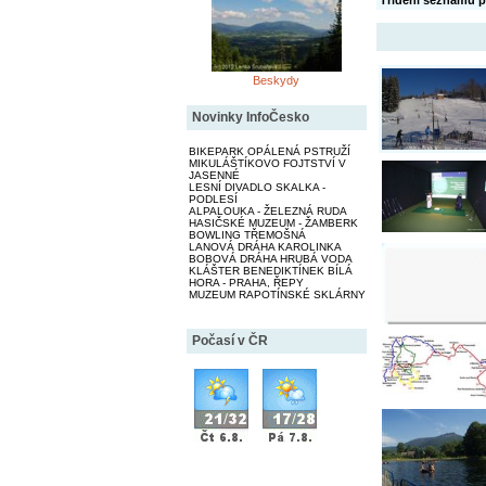
Třídění seznamu p
Beskydy
Novinky InfoČesko
BIKEPARK OPÁLENÁ PSTRUŽÍ
MIKULÁŠTÍKOVO FOJTSTVÍ V
JASENNÉ
LESNÍ DIVADLO SKALKA -
PODLESÍ
ALPALOUKA - ŽELEZNÁ RUDA
HASIČSKÉ MUZEUM - ŽAMBERK
BOWLING TŘEMOŠNÁ
LANOVÁ DRÁHA KAROLINKA
BOBOVÁ DRÁHA HRUBÁ VODA
KLÁŠTER BENEDIKTÍNEK BÍLÁ
HORA - PRAHA, ŘEPY
MUZEUM RAPOTÍNSKÉ SKLÁRNY
Počasí v ČR