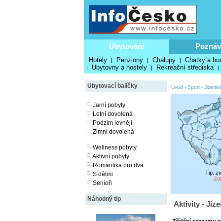
Ubytování
Poznáv
Hotely
Penziony
Chalupy
Chatky a bu
|
|
|
Ubytovny a hostely
Rekreační střediska
|
|
|
Ubytovací balíčky
Úvod
-
Sport
-
Jizersk
Jarní pobyty
Letní dovolená
Podzim levněji
Zimní dovolená
Wellness pobyty
Aktivní pobyty
Romantika pro dva
Tip: z
S dětmi
Zo
Senioři
Náhodný tip
Aktivity - Jiz