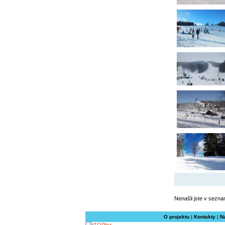
Nenašli jste v sezna
O projektu
|
Kontakty
|
N