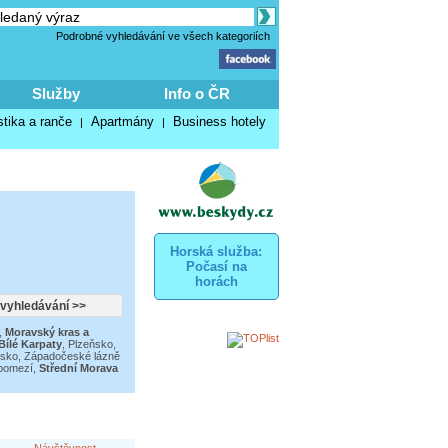
Podrobné vyhledávání ve všech kategoriích
Služby
Info o ČR
stika a ranče
Apartmány
Business hotely
|
|
Horská služba:
Počasí na
horách
,
Moravský kras a
Bílé Karpaty
,
Plzeňsko
,
nsko
,
Západočeské lázně
pomezí
,
Střední Morava