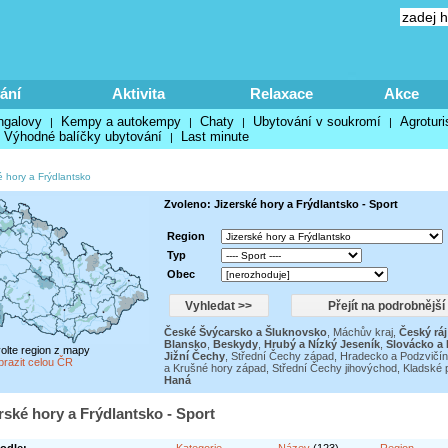
ání
Aktivita
Relaxace
Akce
ngalovy
Kempy a autokempy
Chaty
Ubytování v soukromí
Agroturi
|
|
|
|
Výhodné balíčky ubytování
Last minute
|
é hory a Frýdlantsko
Zvoleno: Jizerské hory a Frýdlantsko - Sport
Region
Typ
Obec
České Švýcarsko a Šluknovsko
,
Máchův kraj
,
Český ráj
Blansko
,
Beskydy
,
Hrubý a Nízký Jeseník
,
Slovácko a 
volte region z mapy
Jižní Čechy
,
Střední Čechy západ
,
Hradecko a Podzvičí
brazit celou ČR
a Krušné hory západ
,
Střední Čechy jihovýchod
,
Kladské 
Haná
erské hory a Frýdlantsko - Sport