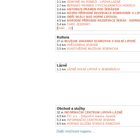
2,1 km
JESKYNĚ NA POMEZÍ - LIPOVÁ-LÁZNĚ
2,7 km
BERNSKÝ PRAMEN V RYCHLEBSKÝCH HORÁCH
3,4 km
ANTONIUS PRAMEN POD ŠERÁKEM
3,6 km
NÁVRH PŘÍRODNÍ REZERVACE BOBROVNÍK U LIP
3,9 km
OBŘÍ SKÁLY NAD HORNÍ LIPOVOU
4,5 km
NÁRODNÍ PŘÍRODNÍ REZERVACE ŠERÁK - KEPRN
5,4 km
CHKO JESENÍKY
[
]
Další... (1)
Kultura
27 m
MUZEUM JOHANNA SCHROTHA V DOLNÍ LIPOVÉ
5,4 km
HVĚZDÁRNA JESENÍK
5,5 km
VLASTIVĚDNÉ MUZEUM JESENICKA
Lázně
1,1 km
LÁZNĚ DOLNÍ LIPOVÁ V JESENÍKÁCH
Obchod a služby
32 m
INFORMAČNÍ CENTRUM LIPOVÁ-LÁZNĚ
4,5 km
ČD, a.s. - železniční stanice Jeseník
5,3 km
INFORMAČNÍ CENTRUM JESENÍK
6,0 km
HORSKÁ SLUŽBA STANICE RAMZOVÁ
Další možnosti regionu ...