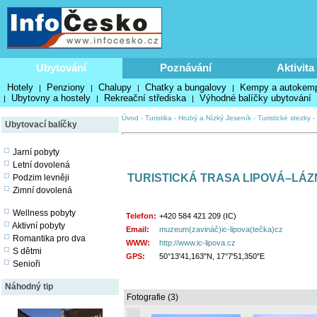
Ubytování
Poznávání
Aktivita
Hotely
Penziony
Chalupy
Chatky a bungalovy
Kempy a autokem
|
|
|
|
Ubytovny a hostely
Rekreační střediska
Výhodné balíčky ubytování
|
|
|
Úvod
-
Turistika
-
Hrubý a Nízký Jeseník
-
Turistické stezky
-
Ubytovací balíčky
Jarní pobyty
Letní dovolená
TURISTICKÁ TRASA LIPOVÁ–LÁ
Podzim levněji
Zimní dovolená
Wellness pobyty
Telefon:
+420 584 421 209 (IC)
Aktivní pobyty
Email:
muzeum(zavináč)ic-lipova(tečka)cz
Romantika pro dva
WWW:
http://www.ic-lipova.cz
S dětmi
GPS:
50°13'41,163"N, 17°7'51,350"E
Senioři
Náhodný tip
Fotografie (3)