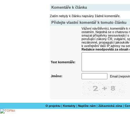
Komentáře k článku
Zatím nebyly k článku napsány žádné komentáře.
Přidejte vlastní komentář k tomuto článku
Vážení návštěvníci, komentáře k m
ostatním. Nejedná se o chatovou m
smazat příspěvky nesouvisející s
porušující zákony ČR, vulgární, sp
nezákonné, propagující jakoukoliv
k uveřejnění Vaší IP adresy na s
Redakce neodpovídá za obsah d
Text komentáře:
Jméno:
Email (nepovi
O projektu
|
Kontakty
|
Napište nám
|
Zákaznická zóna
|
Cen