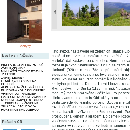
Beskydy
Tato stezka nás zavede od železniční stanice Lip
Novinky InfoČesko
chatě Jiřího u vrcholu Šeráku. Cesta začíná u ž
kostela", dál zastavěnou částí obce Horní Lipová
BIKEPARK OPÁLENÁ PSTRUŽÍ
rozcestí je "Pod Sněhulákem". Odtud se zachvíl
ZÁMEK ŽINKOVY
skalami" (920 m n. m.). Zde se před námi obj
MIKULÁŠTÍKOVO FOJTSTVÍ V
stoupající kamenité cestě a po levé straně míjí
JASENNÉ
ZÁMEK LEŠANY
svoru. Po deseti minutách poměrně náročného v
LESNÍ DIVADLO SKALKA -
naskytne pohled na Dolní a Horní Lipovou a na
PODLESÍ
ALPALOUKA - ŽELEZNÁ RUDA
Rychlebských hor Smrku (1125 m n. m.). Na zápa
PŮJČOVNA KOL A KOLOBĚŽEK -
mohutný masív Králického Sněžníku. Po posezen
VRBNO POD PRADĚDEM
HASIČSKÉ MUZEUM - ŽAMBERK
silnici zvanou lesní cesta Obří skály a ocitnem
MUZEUM STARÝCH STROJŮ A
cesta zavede do lesního porostu. Stoupání je 
TECHNOLOGIÍ - ŽAMBERK
SKI AREÁL SACHROVKA -
rozdíl téměř 200 m. Asi ve vzdálenosti 0,5 km o
ROKYTNICE NAD JIZEROU
se nacházejí lavičky pro možné posezení. Post
prostoupena klenem a jeřábem. Dojdeme k rozcest
značenou stezkou. Po pěti minutách dorazíme k t
Počasí v ČR
zajímavé výhledy zejména východním směrem. Ch