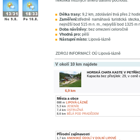
několika možných směrů dalšího pochodu.
Délka trasy:
9,2 km, zdolávání trvá přes 2 hodi
Zaměření:
středně namáhavá turistická stezka
nejnižší bod 515 m n. m., nejvyšší bod 1325 m n
Doba návštěvy:
bez omezení celoročně
Vhodná pro:
pěší
Nástupní místo:
Lipová-lázně
ZDROJ INFORMACÍ: OÚ Lipová-lázně
V okolí 10 km najdete
HORSKÁ CHATA KASTE V PETŘÍK
Kapacita bez přistýlek: 29, v ceně
6,9 km
Města a obce
698 m
LIPOVÁ-LÁZNĚ
5,3 km
JESENÍK
7,4 km
OSTRUŽNÁ
8,6 km
BĚLÁ POD PRADĚDEM
Přírodní zajímavosti
1,7 km
ANENSKÉ ÚDOLÍ V DOLNÍ LIPOVÉ