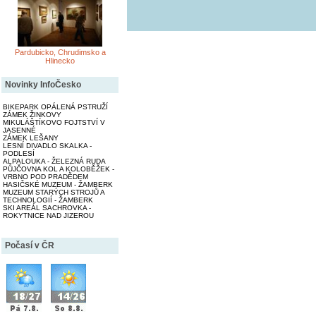
Pardubicko, Chrudimsko a
Hlinecko
Novinky InfoČesko
BIKEPARK OPÁLENÁ PSTRUŽÍ
ZÁMEK ŽINKOVY
MIKULÁŠTÍKOVO FOJTSTVÍ V
JASENNÉ
ZÁMEK LEŠANY
LESNÍ DIVADLO SKALKA -
PODLESÍ
ALPALOUKA - ŽELEZNÁ RUDA
PŮJČOVNA KOL A KOLOBĚŽEK -
VRBNO POD PRADĚDEM
HASIČSKÉ MUZEUM - ŽAMBERK
MUZEUM STARÝCH STROJŮ A
TECHNOLOGIÍ - ŽAMBERK
SKI AREÁL SACHROVKA -
ROKYTNICE NAD JIZEROU
Počasí v ČR