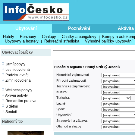
Ubytování
Poznávání
Aktivita
Hotely
Penziony
Chalupy
Chatky a bungalovy
Kempy a autokem
|
|
|
|
Ubytovny a hostely
Rekreační střediska
Výhodné balíčky ubytování
|
|
|
Ubytovací balíčky
Jarní pobyty
Hledání v regionu : Hrubý a Nízký Jeseník
Letní dovolená
Podzim levněji
Historické zajímavosti:
Zimní dovolená
Přírodní zajímavosti:
Technické zajímavosti:
Wellness pobyty
Kultura:
Aktivní pobyty
Turistika:
Romantika pro dva
Lázně:
S dětmi
Sport:
Senioři
Ubytování:
Stravování a zábava:
Náhodný tip
Obchod a služby: