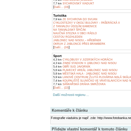
7,0 km
ROZHLEDNA NISANKA
7,7 km
SYCHROVSKÝ VIADUKT
[
]
Další... (19)
Turistika
7,9 km
ZE SYCHROVA DO SVIJAN
CYKLOSTEZKY V OKOLÍ BULOVKY – PAŠERÁCKÁ II
Z TANVALDU ÚDOLÍM KAMENICE
NA TANVALDSKÝ ŠPIČÁK
NAUČNÁ STEZKA V OBCI RÁDLO
CESTOU ROZHLEDEN
JABLONEC NAD NISOU – HŘEBÍNEK
OKRUH Z JABLONCE PŘES BRAMBERK
[
]
Další... (24)
Sport
4,3 km
CYKLOBUSY V JIZERSKÝCH HORÁCH
4,3 km
ZIMNÍ STADION V JABLONCI NAD NISOU
5,4 km
OBŘÍ SUD JAVORNÍK
5,6 km
PLAVECKÝ AREÁL JABLONEC NAD NISOU
5,8 km
MĚSTSKÁ HALA - JABLONEC NAD NISOU
5,9 km
LANOVÉ CENTRUM ŽLUTÁ PLOVÁRNA MALÁ SKÁLA
7,4 km
KOUPALIŠTĚ SLUNÍČKO VE VRATISLAVICÍCH NAD 
7,7 km
SÁŇKAŘSKÁ DRÁHA SMRŽOVKA
[
]
Další... (22)
Další možnosti regionu ...
Komentáře k článku
Fotografie viaduktu je např. zde: http://www.fotobanka.ne
Přidejte vlastní komentář k tomuto článku