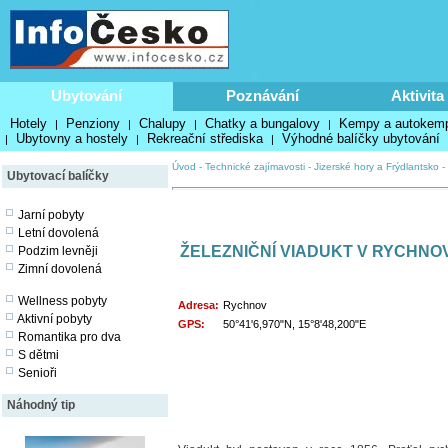
Ubytování
Poznávání
Aktivita
Hotely
Penziony
Chalupy
Chatky a bungalovy
Kempy a autokem
|
|
|
|
Ubytovny a hostely
Rekreační střediska
Výhodné balíčky ubytování
|
|
|
Úvod
-
Technické zajímavosti
-
Jizerské hory a Frýdlantsko
-
Ubytovací balíčky
Jarní pobyty
Letní dovolená
ŽELEZNIČNÍ VIADUKT V RYCHNO
Podzim levněji
Zimní dovolená
Wellness pobyty
Adresa:
Rychnov
Aktivní pobyty
GPS:
50°41'6,970"N, 15°8'48,200"E
Romantika pro dva
S dětmi
Senioři
Náhodný tip