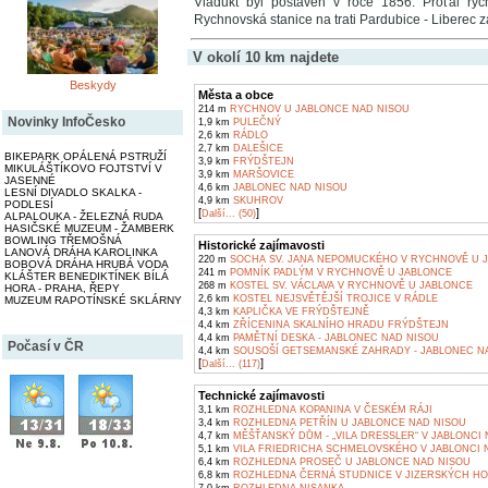
Viadukt byl postaven v roce 1856. Proťal ry
Rychnovská stanice na trati Pardubice - Liberec 
V okolí 10 km najdete
Beskydy
Města a obce
214 m
RYCHNOV U JABLONCE NAD NISOU
Novinky InfoČesko
1,9 km
PULEČNÝ
2,6 km
RÁDLO
2,7 km
DALEŠICE
BIKEPARK OPÁLENÁ PSTRUŽÍ
3,9 km
FRÝDŠTEJN
MIKULÁŠTÍKOVO FOJTSTVÍ V
3,9 km
MARŠOVICE
JASENNÉ
4,6 km
JABLONEC NAD NISOU
LESNÍ DIVADLO SKALKA -
4,9 km
SKUHROV
PODLESÍ
[
]
Další... (50)
ALPALOUKA - ŽELEZNÁ RUDA
HASIČSKÉ MUZEUM - ŽAMBERK
BOWLING TŘEMOŠNÁ
Historické zajímavosti
LANOVÁ DRÁHA KAROLINKA
220 m
SOCHA SV. JANA NEPOMUCKÉHO V RYCHNOVĚ U 
BOBOVÁ DRÁHA HRUBÁ VODA
241 m
POMNÍK PADLÝM V RYCHNOVĚ U JABLONCE
KLÁŠTER BENEDIKTÍNEK BÍLÁ
268 m
KOSTEL SV. VÁCLAVA V RYCHNOVĚ U JABLONCE
HORA - PRAHA, ŘEPY
2,6 km
KOSTEL NEJSVĚTĚJŠÍ TROJICE V RÁDLE
MUZEUM RAPOTÍNSKÉ SKLÁRNY
4,3 km
KAPLIČKA VE FRÝDŠTEJNĚ
4,4 km
ZŘÍCENINA SKALNÍHO HRADU FRÝDŠTEJN
4,4 km
PAMĚTNÍ DESKA - JABLONEC NAD NISOU
Počasí v ČR
4,4 km
SOUSOŠÍ GETSEMANSKÉ ZAHRADY - JABLONEC N
[
]
Další... (117)
Technické zajímavosti
3,1 km
ROZHLEDNA KOPANINA V ČESKÉM RÁJI
3,4 km
ROZHLEDNA PETŘÍN U JABLONCE NAD NISOU
4,7 km
MĚŠŤANSKÝ DŮM - „VILA DRESSLER“ V JABLONCI
5,1 km
VILA FRIEDRICHA SCHMELOVSKÉHO V JABLONCI 
6,4 km
ROZHLEDNA PROSEČ U JABLONCE NAD NISOU
6,8 km
ROZHLEDNA ČERNÁ STUDNICE V JIZERSKÝCH H