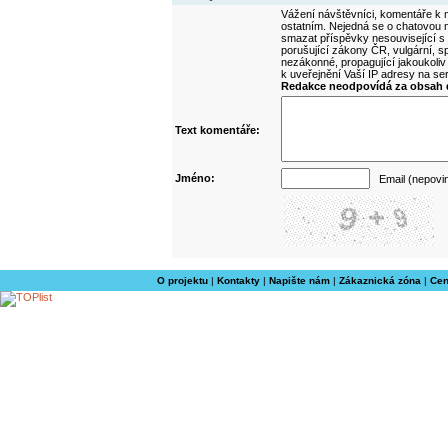
Vážení návštěvníci, komentáře k m
ostatním. Nejedná se o chatovou m
smazat příspěvky nesouvisející s
porušující zákony ČR, vulgární, sp
nezákonné, propagující jakoukoliv
k uveřejnění Vaší IP adresy na s
Redakce neodpovídá za obsah d
Text komentáře:
Jméno:
Email (nepovi
O projektu
|
Kontakty
|
Napište nám
|
Zákaznická zóna
|
Cen