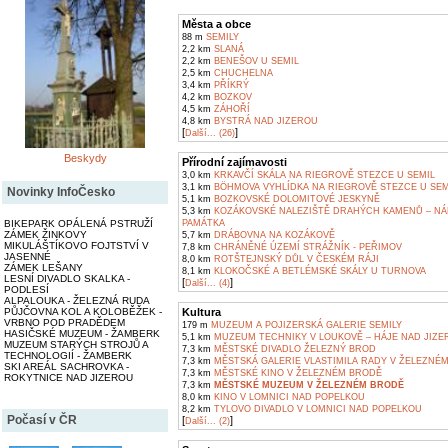
Města a obce
88 m
SEMILY
2,2 km
SLANÁ
2,2 km
BENEŠOV U SEMIL
2,5 km
CHUCHELNA
3,4 km
PŘÍKRÝ
4,2 km
BOZKOV
4,5 km
ZÁHOŘÍ
4,8 km
BYSTRÁ NAD JIZEROU
[
]
Další... (26)
Beskydy
Přírodní zajímavosti
3,0 km
KRKAVČÍ SKÁLA NA RIEGROVĚ STEZCE U SEMIL
3,1 km
BÖHMOVA VYHLÍDKA NA RIEGROVĚ STEZCE U SEM
Novinky InfoČesko
5,1 km
BOZKOVSKÉ DOLOMITOVÉ JESKYNĚ
5,3 km
KOZÁKOVSKÉ NALEZIŠTĚ DRAHÝCH KAMENŮ – NÁ
BIKEPARK OPÁLENÁ PSTRUŽÍ
PAMÁTKA
ZÁMEK ŽINKOVY
5,7 km
DRÁBOVNA NA KOZÁKOVĚ
MIKULÁŠTÍKOVO FOJTSTVÍ V
7,8 km
CHRÁNĚNÉ ÚZEMÍ STRÁŽNÍK - PEŘIMOV
JASENNÉ
8,0 km
ROTŠTEJNSKÝ DŮL V ČESKÉM RÁJI
ZÁMEK LEŠANY
8,1 km
KLOKOČSKÉ A BETLÉMSKÉ SKÁLY U TURNOVA
LESNÍ DIVADLO SKALKA -
[
]
Další... (4)
PODLESÍ
ALPALOUKA - ŽELEZNÁ RUDA
PŮJČOVNA KOL A KOLOBĚŽEK -
Kultura
VRBNO POD PRADĚDEM
179 m
MUZEUM A POJIZERSKÁ GALERIE SEMILY
HASIČSKÉ MUZEUM - ŽAMBERK
5,1 km
MUZEUM TECHNIKY V LOUKOVĚ – HÁJE NAD JIZE
MUZEUM STARÝCH STROJŮ A
7,3 km
MĚSTSKÉ DIVADLO ŽELEZNÝ BROD
TECHNOLOGIÍ - ŽAMBERK
7,3 km
MĚSTSKÁ GALERIE VLASTIMILA RADY V ŽELEZNÉ
SKI AREÁL SACHROVKA -
7,3 km
MĚSTSKÉ KINO V ŽELEZNÉM BRODĚ
ROKYTNICE NAD JIZEROU
7,3 km
MĚSTSKÉ MUZEUM V ŽELEZNÉM BRODĚ
8,0 km
KINO V LOMNICI NAD POPELKOU
8,2 km
TYLOVO DIVADLO V LOMNICI NAD POPELKOU
Počasí v ČR
[
]
Další... (2)