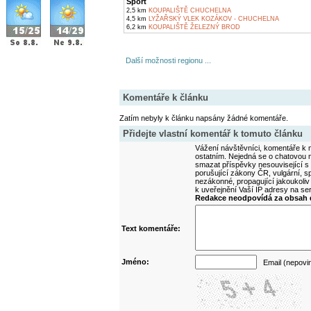
Sport
2,5 km
KOUPALIŠTĚ CHUCHELNA
4,5 km
LYŽAŘSKÝ VLEK KOZÁKOV - CHUCHELNA
6,2 km
KOUPALIŠTĚ ŽELEZNÝ BROD
Další možnosti regionu ...
Komentáře k článku
Zatím nebyly k článku napsány žádné komentáře.
Přidejte vlastní komentář k tomuto článku
Vážení návštěvníci, komentáře k m
ostatním. Nejedná se o chatovou m
smazat příspěvky nesouvisející s
porušující zákony ČR, vulgární, sp
nezákonné, propagující jakoukoliv
k uveřejnění Vaší IP adresy na s
Redakce neodpovídá za obsah d
Text komentáře:
Jméno:
Email (nepovi