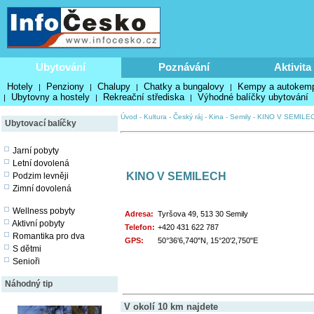
Ubytování
Poznávání
Aktivita
Hotely
Penziony
Chalupy
Chatky a bungalovy
Kempy a autokem
|
|
|
|
Ubytovny a hostely
Rekreační střediska
Výhodné balíčky ubytování
|
|
|
Úvod
-
Kultura
-
Český ráj
-
Kina
-
Semily
-
KINO V SEMILE
Ubytovací balíčky
Jarní pobyty
Letní dovolená
KINO V SEMILECH
Podzim levněji
Zimní dovolená
Wellness pobyty
Adresa:
Tyršova 49, 513 30 Semily
Aktivní pobyty
Telefon:
+420 431 622 787
Romantika pro dva
GPS:
50°36'6,740"N, 15°20'2,750"E
S dětmi
Senioři
Náhodný tip
V okolí 10 km najdete