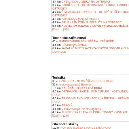
3,4 km
DŘEVJANKA U ZBUJA NA OSTRAVICI
3,7 km
FARNÍ KOSTEL ČESKOBRATRSKÉ CÍRKVE EVANGEL
OSTRAVICI
4,7 km
ŘÍMSKOKATOLICKÝ KOSTEL NEJSVĚTĚJŠÍ TROJIC
OSTRAVICI
4,8 km
KAPLIČKA V MALENOVICÍCH
4,9 km
SRUB - PÁMÁTNÍK P. BEZRUČE NA OSTRAVICI
5,5 km
KOSTEL SV. IGNÁCE Z LOYOLY V MALENOVICÍCH
[
]
Další... (40)
Technické zajímavosti
85 m
RADIOKOMUNIKAČNÍ VĚŽ NA LYSÉ HOŘE
4,5 km
PŘEHRADA ŠANCE
6,7 km
PAMÁTNÉ MÍSTO PARTYZÁNSKÝCH ODBOJŮ A BU
MORÁVCE
Turistika
33 m
LYSÁ HORA - NEJVYŠŠÍ VRCHOL BESKYD
56 m
Moravskoslezské Beskydy
1,6 km
NAUČNÁ STEZKA LYSÁ HORA
4,0 km
OSTRAVICE - ŠANCE - POD ČUPLEM - KOBYLANKA -
HORA
4,5 km
TRASA MALENOVICE - POD LUKŠINCEM - LUKŠINEC
HORA
4,6 km
TRAVNÝ
4,6 km
CYKLOTURISTIKA NA KRÁSNÉ
4,6 km
TURISTICKÁ TRASA KRÁSNÁ - TRAVNÝ - VISALAJE
[
]
Další... (24)
Obchod a služby
112 m
HORSKÁ SLUŽBA STANICE LYSÁ HORA