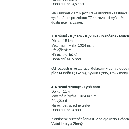
Doba chůze: 3,5 hod.
Na Krásnou Zlatník jezdí také autobus - zastávka 
vydáte 2 km po zelené TZ na rozcestí Vyšní Mohe
dostanete na Lysou.
3. Krásná - Kyčera - Kykulka - Ivančena - Malch
Délka : 15 km
Maximální výšla: 1324 m.n.m
Převýšení: m
Náročnost: těžká
Doba chůze: 5 hod.
Od rozcestí u restaurace Rekreant v centru obce
přes Muroňku (962 m), Kykulku (995,8 m) k mohyl
4. Krásná Visalaje - Lysá hora
Délka : 11 km
Maximální výšla: 1324 m.n.m
Převýšení: m
Náročnost: středně těžká
Doba chůze: 3 hod.
Z oblíbené rekreační oblasti Visalaje vedou všec
Vyšní Lhoty a Zimný.