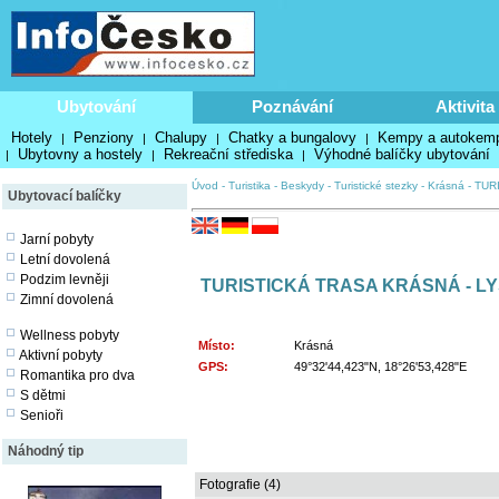
Ubytování
Poznávání
Aktivita
Hotely
Penziony
Chalupy
Chatky a bungalovy
Kempy a autokem
|
|
|
|
Ubytovny a hostely
Rekreační střediska
Výhodné balíčky ubytování
|
|
|
Úvod
-
Turistika
-
Beskydy
-
Turistické stezky
-
Krásná
-
TUR
Ubytovací balíčky
Jarní pobyty
Letní dovolená
Podzim levněji
TURISTICKÁ TRASA KRÁSNÁ - L
Zimní dovolená
Wellness pobyty
Místo:
Krásná
Aktivní pobyty
GPS:
49°32'44,423"N, 18°26'53,428"E
Romantika pro dva
S dětmi
Senioři
Náhodný tip
Fotografie (4)