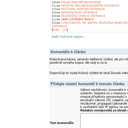
2,8 km
SOLNÁ JESKYNĚ MALENOVICE
3,1 km
PRIVÁTNÍ WELLNESS SLUNÍČKO OSTRAVICE
3,2 km
PŮJČOVNA SEPETNÁ OSTRAVICE
4,0 km
INFOCENTRUM OSTRAVICE
4,0 km
ŽELEZNIČNÍ STANICE OSTRAVICE
4,1 km
JAPA LYŽAŘSKÁ ŠKOLA
5,3 km
CYKLO SERVIS, SKI SERVIS, PŮJČOVNA RUMA SP
OSTRAVICE
[
]
Další... (12)
Další možnosti regionu ...
Komentáře k článku
Krásná procházka, opravdu nádherný výhled, ale pro rek
poměrně strmého kopce. Ale stojí to za to
Doporučuji se vydat.Krásný výhled do okolí.Docela velk
Přidejte vlastní komentář k tomuto článku
Vážení návštěvníci, komentáře k m
ostatním. Nejedná se o chatovou m
smazat příspěvky nesouvisející s
porušující zákony ČR, vulgární, sp
nezákonné, propagující jakoukoliv
k uveřejnění Vaší IP adresy na s
Redakce neodpovídá za obsah d
Text komentáře: