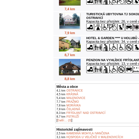
7,4 km
TURISTICKÁ UBYTOVNA TJ SOKO
OSTRAVICÍ
Kapacita bez přistýlek: 26, v ceně
7,9 km
HOTEL & GARDEN **** U HOLUBŮ 
Kapacita bez přistýlek: 34, v ceně
8,7 km
PENZION NA VYHLÍDCE FRÝDLANT
Kapacita bez přistýlek: 13, v ceně
8,8 km
Města a obce
4,1 km
OSTRAVICE
4,5 km
KRÁSNÁ
5,4 km
MALENOVICE
7,7 km
PRAŽMO
7,8 km
MORÁVKA
7,9 km
ČELADNÁ
8,3 km
FRÝDLANT NAD OSTRAVICÍ
8,7 km
PSTRUŽÍ
[
]
Další... (3)
Historické zajímavosti
2,5 km
KAMENNÁ MOHYLA IVANČENA
3,1 km
HOSPODA U VELIČKŮ V MALENOVICÍCH