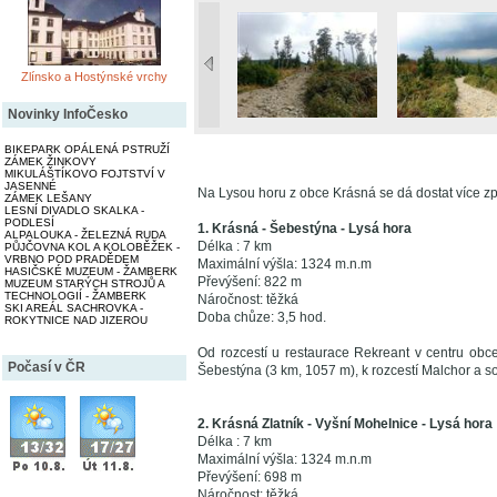
Zlínsko a Hostýnské vrchy
Novinky InfoČesko
BIKEPARK OPÁLENÁ PSTRUŽÍ
ZÁMEK ŽINKOVY
MIKULÁŠTÍKOVO FOJTSTVÍ V
JASENNÉ
Na Lysou horu z obce Krásná se dá dostat více z
ZÁMEK LEŠANY
LESNÍ DIVADLO SKALKA -
PODLESÍ
1. Krásná - Šebestýna - Lysá hora
ALPALOUKA - ŽELEZNÁ RUDA
Délka : 7 km
PŮJČOVNA KOL A KOLOBĚŽEK -
VRBNO POD PRADĚDEM
Maximální výšla: 1324 m.n.m
HASIČSKÉ MUZEUM - ŽAMBERK
Převýšení: 822 m
MUZEUM STARÝCH STROJŮ A
TECHNOLOGIÍ - ŽAMBERK
Náročnost: těžká
SKI AREÁL SACHROVKA -
Doba chůze: 3,5 hod.
ROKYTNICE NAD JIZEROU
Od rozcestí u restaurace Rekreant v centru obc
Počasí v ČR
Šebestýna (3 km, 1057 m), k rozcestí Malchor a s
2. Krásná Zlatník - Vyšní Mohelnice - Lysá hora
Délka : 7 km
Maximální výšla: 1324 m.n.m
Převýšení: 698 m
Náročnost: těžká