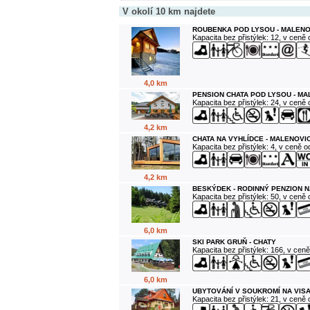
V okolí 10 km najdete
ROUBENKA POD LYSOU - MALENO
Kapacita bez přistýlek: 12, v ceně
4,0 km
PENSION CHATA POD LYSOU - M
Kapacita bez přistýlek: 24, v ceně
4,2 km
CHATA NA VYHLÍDCE - MALENOVI
Kapacita bez přistýlek: 4, v ceně 
4,2 km
BESKÝDEK - RODINNÝ PENZION N
Kapacita bez přistýlek: 50, v ceně
6,0 km
SKI PARK GRUŇ - CHATY
Kapacita bez přistýlek: 166, v cen
6,0 km
UBYTOVÁNÍ V SOUKROMÍ NA VIS
Kapacita bez přistýlek: 21, v ceně