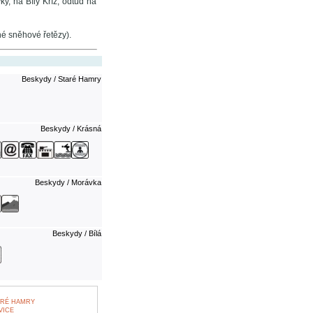
y, na Bílý Kříž, odtud na
é sněhové řetězy).
Beskydy / Staré Hamry
Beskydy / Krásná
Beskydy / Morávka
Beskydy / Bílá
ARÉ HAMRY
VICE