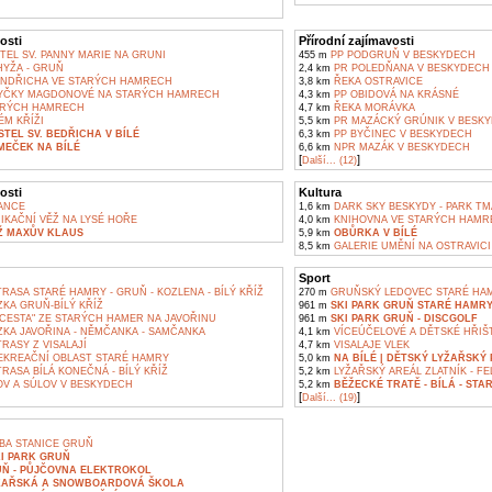
osti
Přírodní zajímavosti
EL SV. PANNY MARIE NA GRUNI
455 m
PP PODGRUŇ V BESKYDECH
YŽA - GRUŇ
2,4 km
PR POLEDŇANA V BESKYDECH
JINDŘICHA VE STARÝCH HAMRECH
3,8 km
ŘEKA OSTRAVICE
YČKY MAGDONOVÉ NA STARÝCH HAMRECH
4,3 km
PP OBIDOVÁ NA KRÁSNÉ
ARÝCH HAMRECH
4,7 km
ŘEKA MORÁVKA
ÉM KŘÍŽI
5,5 km
PR MAZÁCKÝ GRÚNIK V BESK
TEL SV. BEDŘICHA V BÍLÉ
6,3 km
PP BYČINEC V BESKYDECH
MEČEK NA BÍLÉ
6,6 km
NPR MAZÁK V BESKYDECH
[
]
Další... (12)
osti
Kultura
ANCE
1,6 km
DARK SKY BESKYDY - PARK TM
KAČNÍ VĚŽ NA LYSÉ HOŘE
4,0 km
KNIHOVNA VE STARÝCH HAMR
Ž MAXŮV KLAUS
5,9 km
OBŮRKA V BÍLÉ
8,5 km
GALERIE UMĚNÍ NA OSTRAVICI
Sport
RASA STARÉ HAMRY - GRUŇ - KOZLENA - BÍLÝ KŘÍŽ
270 m
GRUŇSKÝ LEDOVEC STARÉ HA
KA GRUŇ-BÍLÝ KŘÍŽ
961 m
SKI PARK GRUŇ STARÉ HAMR
CESTA" ZE STARÝCH HAMER NA JAVOŘINU
961 m
SKI PARK GRUŇ - DISCGOLF
KA JAVOŘINA - NĚMČANKA - SAMČANKA
4,1 km
VÍCEÚČELOVÉ A DĚTSKÉ HŘIŠ
RASY Z VISALAJÍ
4,7 km
VISALAJE VLEK
REKREAČNÍ OBLAST STARÉ HAMRY
5,0 km
NA BÍLÉ | DĚTSKÝ LYŽAŘSKÝ
RASA BÍLÁ KONEČNÁ - BÍLÝ KŘÍŽ
5,2 km
LYŽAŘSKÝ AREÁL ZLATNÍK - FE
V A SÚLOV V BESKYDECH
5,2 km
BĚŽECKÉ TRATĚ - BÍLÁ - ST
[
]
Další... (19)
BA STANICE GRUŇ
I PARK GRUŇ
UŇ - PŮJČOVNA ELEKTROKOL
LYŽAŘSKÁ A SNOWBOARDOVÁ ŠKOLA