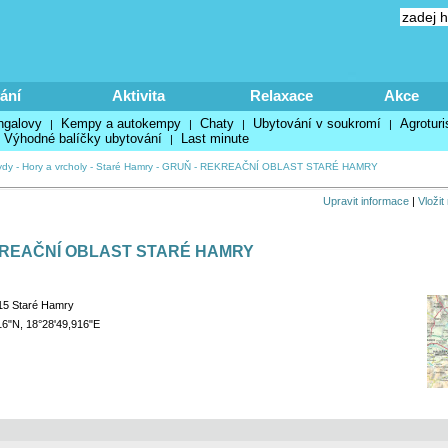
ání
Aktivita
Relaxace
Akce
ngalovy
Kempy a autokempy
Chaty
Ubytování v soukromí
Agroturi
|
|
|
|
Výhodné balíčky ubytování
Last minute
|
ydy
-
Hory a vrcholy
-
Staré Hamry
-
GRUŇ - REKREAČNÍ OBLAST STARÉ HAMRY
Upravit informace
|
Vložit
KREAČNÍ OBLAST STARÉ HAMRY
15 Staré Hamry
16"N, 18°28'49,916"E