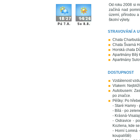
Od roku 2008 si m
začíná nad pomník
území, přírodou a
školní výlety.
STRAVOVÁNÍ A 
Chata Charbulá
Chata Švarná 
Horská chata Dů
Apartmány Bílý 
Apartmány Sulo
DOSTUPNOST
Vzdálenost vzdu
Vlakem: Nejbližš
Autobusem: Zast
po značce.
Pěšky: Po hřebe
- Staré Hamry - 
- Bílá - po zele
- Krásná-Visalaj
- Ostravice - p
Kozlena, kde se
- Horní Lomná -
koupaliště)