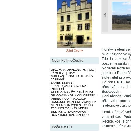
Horský hřeben se 
Jižní Čechy
m. a Kozlena ve v
Zde dal pasekář Š
Novinky InfoČesko
později tesařský m
Na vrchu Kozleny 
BIKEPARK OPÁLENÁ PSTRUŽÍ
jednotou Radhošť
ZÁMEK ŽINKOVY
MIKULÁŠTÍKOVO FOJTSTVÍ V
století útulnu prov
JASENNÉ
Od roku 1816 na G
ZÁMEK LEŠANY
LESNÍ DIVADLO SKALKA -
přestavěna na ho
PODLESÍ
Beskydech.
ALPALOUKA - ŽELEZNÁ RUDA
PŮJČOVNA KOL A KOLOBĚŽEK -
Celý hřeben Gruně 
VRBNO POD PRADĚDEM
příznivého počasí
HASIČSKÉ MUZEUM - ŽAMBERK
MUZEUM STARÝCH STROJŮ A
hřebenové trasy p
TECHNOLOGIÍ - ŽAMBERK
SKI AREÁL SACHROVKA -
První sněhové vloč
ROKYTNICE NAD JIZEROU
v místní části Po
Řečice, kde je ch
Ostravici. Přes G
Počasí v ČR