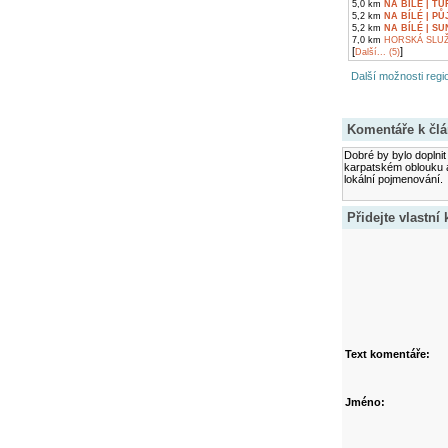
5,0 km
NA BÍLÉ | T
5,2 km
NA BÍLÉ | P
5,2 km
NA BÍLÉ | S
7,0 km
HORSKÁ SLUŽ
[
]
Další... (5)
Další možnosti regio
Komentáře k čl
Dobré by bylo doplnit
karpatském oblouku a
lokální pojmenování.
Přidejte vlastní
Text komentáře:
Jméno: