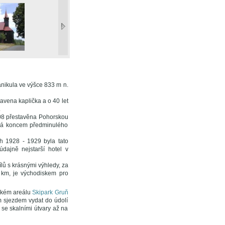
nikula ve výšce 833 m n.
vena kaplička a o 40 let
.
908 přestavěna Pohorskou
erá koncem předminulého
ch 1928 - 1929 byla tato
dajně nejstarší hotel v
ílů s krásnými výhledy, za
7 km, je východiskem pro
řském areálu
Skipark Gruň
m sjezdem vydat do údolí
se skalními útvary až na