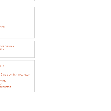
YDECH
AVÉ OBLOHY
ECH
MRY
Y
TĚ VE STARÝCH HAMRECH
 PARK
LA
ARÉ HAMRY