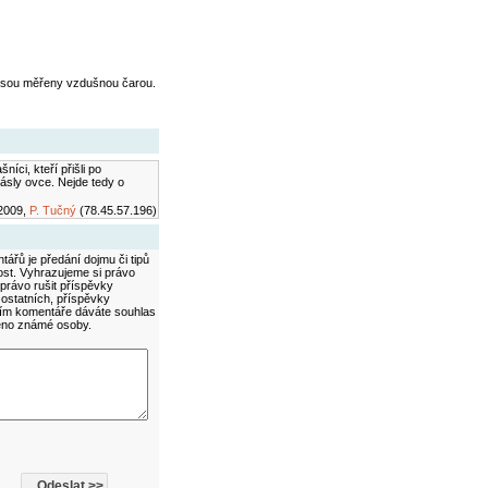
jsou měřeny vzdušnou čarou.
íci, kteří přišli po
ásly ovce. Nejde tedy o
2009,
P. Tučný
(78.45.57.196)
ářů je předání dojmu či tipů
ost. Vyhrazujeme si právo
právo rušit příspěvky
 ostatních, příspěvky
áním komentáře dáváte souhlas
méno známé osoby.