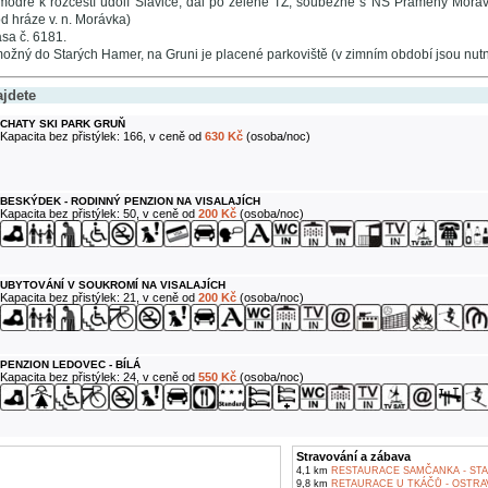
modré k rozcestí údolí Slaviče, dál po zelené TZ, souběžně s NS Prameny Morávk
d hráze v. n. Morávka)
asa č. 6181.
ožný do Starých Hamer, na Gruni je placené parkoviště (v zimním období jsou nutn
ajdete
CHATY SKI PARK GRUŇ
Kapacita bez přistýlek: 166, v ceně od
630 Kč
(osoba/noc)
BESKÝDEK - RODINNÝ PENZION NA VISALAJÍCH
Kapacita bez přistýlek: 50, v ceně od
200 Kč
(osoba/noc)
UBYTOVÁNÍ V SOUKROMÍ NA VISALAJÍCH
Kapacita bez přistýlek: 21, v ceně od
200 Kč
(osoba/noc)
PENZION LEDOVEC - BÍLÁ
Kapacita bez přistýlek: 24, v ceně od
550 Kč
(osoba/noc)
Stravování a zábava
4,1 km
RESTAURACE SAMČANKA - ST
9,8 km
RETAURACE U TKÁČŮ - OSTRA