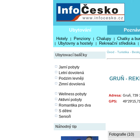
Ubytování
Poznáv
Hotely
Penziony
Chalupy
Chatky a bu
|
|
|
Ubytovny a hostely
Rekreační střediska
|
|
|
Úvod
-
Turistika
-
Besk
Ubytovací balíčky
Jarní pobyty
Letní dovolená
GRUŇ - RE
Podzim levněji
Zimní dovolená
Wellness pobyty
Adresa:
Gruň, 739 
Aktivní pobyty
GPS:
49°29'15,7
Romantika pro dva
S dětmi
Senioři
Náhodný tip
Fotografie (10)