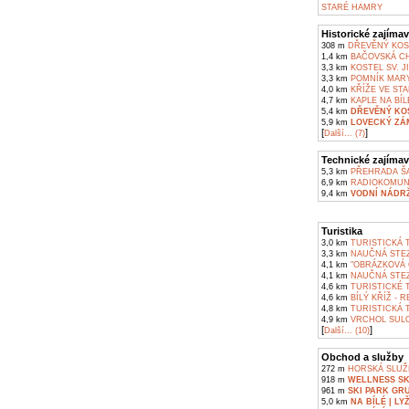
STARÉ HAMRY
Historické zajímav
308 m
DŘEVĚNÝ KOST
1,4 km
BAČOVSKÁ CH
3,3 km
KOSTEL SV. 
3,3 km
POMNÍK MAR
4,0 km
KŘÍŽE VE ST
4,7 km
KAPLE NA BÍL
5,4 km
DŘEVĚNÝ KOS
5,9 km
LOVECKÝ ZÁ
[
]
Další... (7)
Technické zajímav
5,3 km
PŘEHRADA Š
6,9 km
RADIOKOMUNI
9,4 km
VODNÍ NÁDR
Turistika
3,0 km
TURISTICKÁ T
3,3 km
NAUČNÁ STEZ
4,1 km
"OBRÁZKOVÁ 
4,1 km
NAUČNÁ STEZ
4,6 km
TURISTICKÉ T
4,6 km
BÍLÝ KŘÍŽ - 
4,8 km
TURISTICKÁ T
4,9 km
VRCHOL SULO
[
]
Další... (10)
Obchod a služby
272 m
HORSKÁ SLUŽ
918 m
WELLNESS SK
961 m
SKI PARK GR
5,0 km
NA BÍLÉ | 