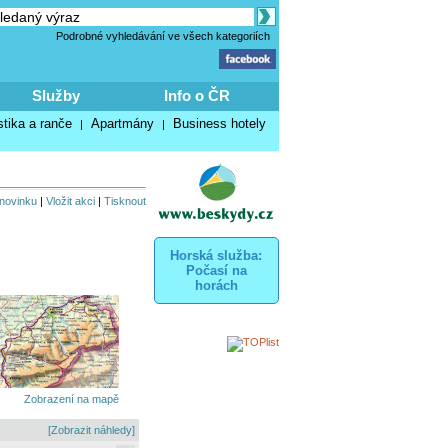
Podrobné vyhledávání ve všech kategoriích
Služby
Info o ČR
stika a ranče
Apartmány
Business hotely
|
|
 novinku
|
Vložit akci
|
Tisknout
Horská služba:
Počasí na
horách
Zobrazení na mapě
[Zobrazit náhledy]