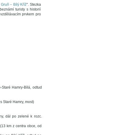
Gruň – Bílý Kříž
". Stezka
známí turisty s historií
 vzdělávacím prvkem pro
e-Staré Hamry-Bílá, odtud
us Staré Hamry, most)
y, dál po zelené k rozc.
(13 km z centra obce, od