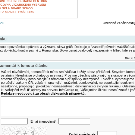
URISTICKÉ INFORMAČNÍ CENTRUM
ŮJČOVNA LYŽAŘSKÉHO VYBAVENÍ
UN SKI & BOARD SCHOOL
BA STANICE LYSÁ HORA
nu ...
Uvedené vzdálenosti 
ánku
 text o poznámku o původu a významu slova grůň. Do kraje je "zanesli" původní valašští salašn
ž do těchto končin patrně z Rumunska. Slovo označovalo celý nezalesněný hřbet, kde se p
04.06.
 komentář k tomuto článku
Vážení návštěvníci, komentáře k místu smí vkládat každý a bez přihlášení. Smyslem koment
ostatním. Nejedná se o chatovou místnost. Prosíme všechny přispívající o slušnost a věcn
smazat příspěvky nesouvisející s tématem a příspěvky nesmyslné. Taktéž si vyhrazujeme 
porušující zákony ČR, vulgární, spamující, urážející, pomlouvající, nerespektující soukromí
nezákonné, propagující jakoukoliv nesnášenlivost, diskriminaci či skrytou reklamu. Odesl
k uveřejnění Vaší IP adresy na serveru InfoCesko.cz. Vaše jméno či nick nesmí zneužít j
Redakce neodpovídá za obsah diskusních příspěvků.
Email (nepovinné):
Zadejte výsledek: