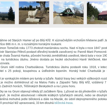
táhne od Starých Hamer až po Bílý Kříž. K význačnějším vrcholům hřebene patří Ja
ýšce 886 m n. m. s rozsáhlými horskými loukami.
imon Tomeček roku 1773 zhotovit mariánskou sochu. Nad ní byla v roce 1847 posta
istr Stanislav Pětroš postavil dřevěný kostelík zasvěcený sv. Panně Marii Pomocné
je chata Švarná Hanka, původní horská zemědělská usedlost, která byla v roce 1
 na turistickou útulnu. Jméno dostala po hezké obchodnici Haně Veličkové, kt
ozovala.
runi sídlí rodina Charbulákova. Turistickou útulnu postavili roku 1918, v lete
tel s 25 pokoji, koupelnou a ústředním topením. Horský hotel Charbulák je ú
je vynikajícím místem pro turisty a lyžaře. Nabízí trasy bez velkých výškových rozd
 je možno dohlédnout až na Malou Fatru a Západní Tatry. Bílý kříž, vzdálený 
o Zadních horách, Těšínských Beskydech a na Lysou horu.
ky se na Gruni objevují někdy již začátkem října. Lyžovat se dá především v lyža
dgruň. Je možné absolvovat i několik krátkých lyžařských okruhů, nebo se dlouhý
ráněná mohutná jedle bělokorá a dále na Mazák, do údolí stejnojmenného potoka 
ruň prochází též upravovaná, 33 km dlouhá
běžecká trasa
.