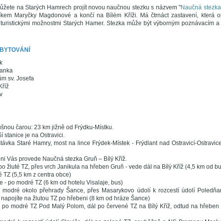
ůžete na Starých Hamrech projít novou naučnou stezku s názvem "
Naučná stezka 
em Maryčky Magdonové a končí na Bílém Kříži. Má čtrnáct zastavení, která obe
 turistickými možnostmi Starých Hamer. Stezka může být výborným poznávacím a
UBYTOVÁNÍ
k
Hanka
m sv. Josefa
Kříž
v
šnou čarou: 23 km jižně od Frýdku-Místku.
í stanice je na Ostravici.
ávka Staré Hamry, most na lince Frýdek-Místek - Frýdlant nad Ostravicí-Ostravic
ni Vás provede Naučná stezka Gruň – Bílý Kříž.
po žluté TZ, přes vrch Janikula na hřeben Gruň - vede dál na Bílý Kříž (4,5 km od b
né TZ (5,5 km z centra obce)
e - po modré TZ (6 km od hotelu Visalaje, bus)
o modré okolo přehrady Šance, přes Masarykovo údolí k rozcestí údolí Poledňan
 napojíte na žlutou TZ po hřebeni (8 km od hráze Šance)
 po modré TZ Pod Malý Polom, dál po červené TZ na Bílý Kříž, odtud na hřeben 