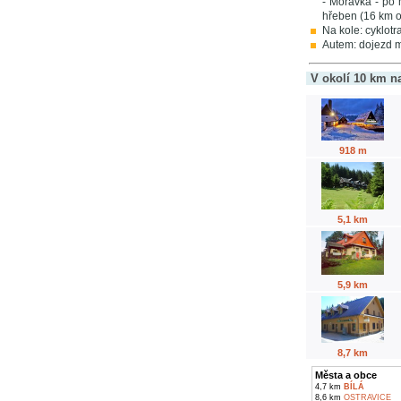
- Morávka - po 
hřeben (16 km o
Na kole: cyklotr
Autem: dojezd m
V okolí 10 km n
918 m
5,1 km
5,9 km
8,7 km
Města a obce
4,7 km
BÍLÁ
8,6 km
OSTRAVICE