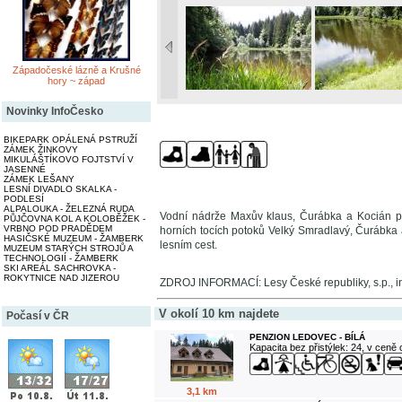
Západočeské lázně a Krušné
hory ~ západ
Novinky InfoČesko
BIKEPARK OPÁLENÁ PSTRUŽÍ
ZÁMEK ŽINKOVY
MIKULÁŠTÍKOVO FOJTSTVÍ V
JASENNÉ
ZÁMEK LEŠANY
LESNÍ DIVADLO SKALKA -
PODLESÍ
ALPALOUKA - ŽELEZNÁ RUDA
Vodní nádrže Maxův klaus, Čurábka a Kocián pů
PŮJČOVNA KOL A KOLOBĚŽEK -
VRBNO POD PRADĚDEM
horních tocích potoků Velký Smradlavý, Čurábka
HASIČSKÉ MUZEUM - ŽAMBERK
lesním cest.
MUZEUM STARÝCH STROJŮ A
TECHNOLOGIÍ - ŽAMBERK
SKI AREÁL SACHROVKA -
ROKYTNICE NAD JIZEROU
ZDROJ INFORMACÍ: Lesy České republiky, s.p., i
V okolí 10 km najdete
Počasí v ČR
PENZION LEDOVEC - BÍLÁ
Kapacita bez přistýlek: 24, v ceně
3,1 km