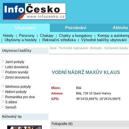
Ubytování
Poznávání
Aktivita
Hotely
Penziony
Chalupy
Chatky a bungalovy
Kempy a autokem
|
|
|
|
Ubytovny a hostely
Rekreační střediska
Výhodné balíčky ubytování
|
|
|
Úvod
-
Technické zajímavosti
-
Beskydy
-
Významné stavby
Ubytovací balíčky
Jarní pobyty
Letní dovolená
VODNÍ NÁDRŽ MAXŮV KLAUS
Podzim levněji
Zimní dovolená
Wellness pobyty
Místo:
Bílá
Aktivní pobyty
Adresa:
Bílá, 739 15 Staré Hamry
Romantika pro dva
GPS:
49°24'25,669"N, 18°26'24,584"E
S dětmi
Senioři
Náhodný tip
Fotografie (6)