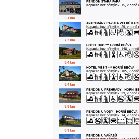
PENZION STARÁ FARA
Kapacita bez přistýlek: 15, v ceně
5,1 km
APARTMÁNY RAZULA VELKÉ KAR
Kapacita bez přistýlek: 29, v ceně
7,3 km
HOTEL DUO *** HORNÍ BEČVA
Kapacita bez přistýlek: 140, v cen
8,4 km
HOTEL MESIT *** HORNÍ BEČVA
Kapacita bez přistýlek: 105, v cen
8,4 km
PENZION U PŘEHRADY - HORNÍ B
Kapacita bez přistýlek: 39, v ceně
8,8 km
PENZION U VODY - HORNÍ BEČVA
Kapacita bez přistýlek: 14, v ceně
8,9 km
PENZION U VAŇASŮ