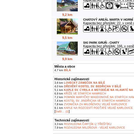
Kapacita bez přistýlek: 24, v ceně
9,2 km
CHATOVÝ AREÁL MARTA V HORNÍ
Kapacita bez přistýlek: 22, v ceně
9,5 km
SKI PARK GRUŇ - CHATY
Kapacita bez přistýlek: 166, v cen
9,9 km
Města a obce
4,7 km
BÍLÁ
Historické zajímavosti
3,6 km
LOVECKÝ ZÁMEČEK NA BÍLÉ
4,0 km
DŘEVĚNÝ KOSTEL SV. BEDŘICHA V BÍLÉ
5,1 km
KAPLE SV. CYRILA A METODĚJE NA HLAVATÉ NA 
6,9 km
KŘÍŽE VE STARÝCH HAMRECH
7,2 km
POMNÍK MARYČKY MAGDONOVÉ NA STARÝCH HA
7,4 km
KOSTEL SV. JINDŘICHA VE STARÝCH HAMRECH
7,8 km
ZVONIČKA ZA MILOŇOVOU VELKÉ KARLOVICE
9,1 km
KAPLE NA ROZCESTÍ PODŤATÉ VELKÉ KARLOVICE
[
]
Další... (1)
Technické zajímavosti
3,3 km
ROZHLEDNA ČARTÁK U TŘEŠTÍKU
7,9 km
ROZHLEDNA MILOŇOVÁ - VELKÉ KARLOVICE