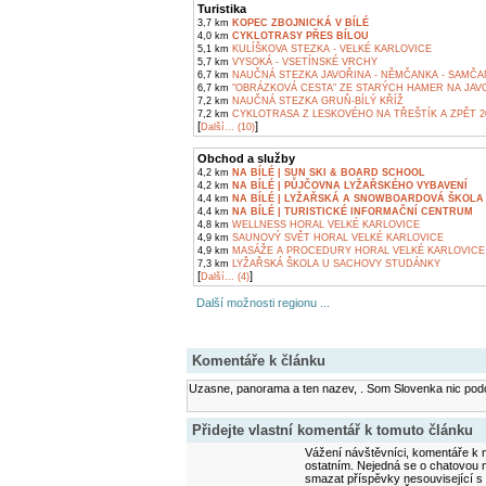
Turistika
3,7 km
KOPEC ZBOJNICKÁ V BÍLÉ
4,0 km
CYKLOTRASY PŘES BÍLOU
5,1 km
KULÍŠKOVA STEZKA - VELKÉ KARLOVICE
5,7 km
VYSOKÁ - VSETÍNSKÉ VRCHY
6,7 km
NAUČNÁ STEZKA JAVOŘINA - NĚMČANKA - SAMČA
6,7 km
"OBRÁZKOVÁ CESTA" ZE STARÝCH HAMER NA JAV
7,2 km
NAUČNÁ STEZKA GRUŇ-BÍLÝ KŘÍŽ
7,2 km
CYKLOTRASA Z LESKOVÉHO NA TŘEŠTÍK A ZPĚT 2
[
]
Další... (10)
Obchod a služby
4,2 km
NA BÍLÉ | SUN SKI & BOARD SCHOOL
4,2 km
NA BÍLÉ | PŮJČOVNA LYŽAŘSKÉHO VYBAVENÍ
4,4 km
NA BÍLÉ | LYŽAŘSKÁ A SNOWBOARDOVÁ ŠKOLA
4,4 km
NA BÍLÉ | TURISTICKÉ INFORMAČNÍ CENTRUM
4,8 km
WELLNESS HORAL VELKÉ KARLOVICE
4,9 km
SAUNOVÝ SVĚT HORAL VELKÉ KARLOVICE
4,9 km
MASÁŽE A PROCEDURY HORAL VELKÉ KARLOVICE
7,3 km
LYŽAŘSKÁ ŠKOLA U SACHOVY STUDÁNKY
[
]
Další... (4)
Další možnosti regionu ...
Komentáře k článku
Uzasne, panorama a ten nazev, . Som Slovenka nic podo
Přidejte vlastní komentář k tomuto článku
Vážení návštěvníci, komentáře k m
ostatním. Nejedná se o chatovou m
smazat příspěvky nesouvisející s