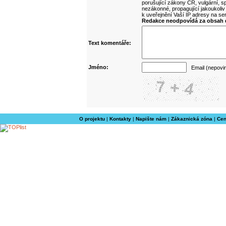
porušující zákony ČR, vulgární, sp
nezákonné, propagující jakoukoliv
k uveřejnění Vaší IP adresy na s
Redakce neodpovídá za obsah d
Text komentáře:
Jméno:
Email (nepovi
O projektu
|
Kontakty
|
Napište nám
|
Zákaznická zóna
|
Cen