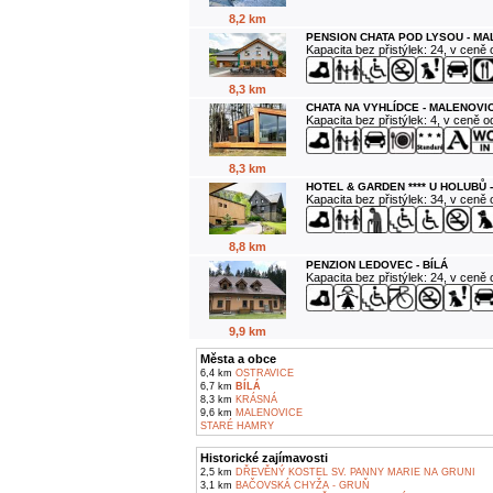
8,2 km
PENSION CHATA POD LYSOU - M
Kapacita bez přistýlek: 24, v ceně
8,3 km
CHATA NA VYHLÍDCE - MALENOVI
Kapacita bez přistýlek: 4, v ceně 
8,3 km
HOTEL & GARDEN **** U HOLUBŮ 
Kapacita bez přistýlek: 34, v ceně
8,8 km
PENZION LEDOVEC - BÍLÁ
Kapacita bez přistýlek: 24, v ceně
9,9 km
Města a obce
6,4 km
OSTRAVICE
6,7 km
BÍLÁ
8,3 km
KRÁSNÁ
9,6 km
MALENOVICE
STARÉ HAMRY
Historické zajímavosti
2,5 km
DŘEVĚNÝ KOSTEL SV. PANNY MARIE NA GRUNI
3,1 km
BAČOVSKÁ CHYŽA - GRUŇ