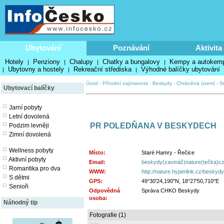
Ubytování
Poznávání
Aktivita
Hotely
Penziony
Chalupy
Chatky a bungalovy
Kempy a autokem
|
|
|
|
Ubytovny a hostely
Rekreační střediska
Výhodné balíčky ubytování
|
|
|
Úvod
-
Přírodní zajímavosti
-
Beskydy
-
Chráněná území
-
S
Ubytovací balíčky
Jarní pobyty
Letní dovolená
PR POLEDŇANA V BESKYDECH
Podzim levněji
Zimní dovolená
Wellness pobyty
Místo:
Staré Hamry - Řečice
Aktivní pobyty
Email:
beskydy(zavináč)nature(tečka)c
Romantika pro dva
WWW:
http://nature.hyperlink.cz/beskydy
S dětmi
GPS:
49°30'24,190"N, 18°27'50,710"E
Senioři
Odpovědná
Správa CHKO Beskydy
osoba:
Náhodný tip
Fotografie (1)