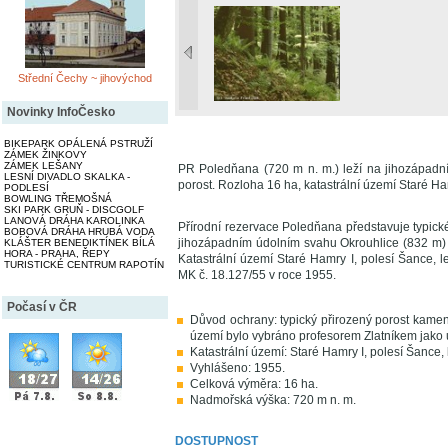
Střední Čechy ~ jihovýchod
Novinky InfoČesko
BIKEPARK OPÁLENÁ PSTRUŽÍ
ZÁMEK ŽINKOVY
ZÁMEK LEŠANY
PR Poledňana (720 m n. m.) leží na jihozápadn
LESNÍ DIVADLO SKALKA -
porost. Rozloha 16 ha, katastrální území Staré Ha
PODLESÍ
BOWLING TŘEMOŠNÁ
SKI PARK GRUŇ - DISCGOLF
LANOVÁ DRÁHA KAROLINKA
Přírodní rezervace Poledňana představuje typick
BOBOVÁ DRÁHA HRUBÁ VODA
jihozápadním údolním svahu Okrouhlice (832 m)
KLÁŠTER BENEDIKTÍNEK BÍLÁ
HORA - PRAHA, ŘEPY
Katastrální území Staré Hamry I, polesí Šance, 
TURISTICKÉ CENTRUM RAPOTÍN
MK č. 18.127/55 v roce 1955.
Počasí v ČR
Důvod ochrany: typický přirozený porost kamen
území bylo vybráno profesorem Zlatníkem jako 
Katastrální území: Staré Hamry I, polesí Šance,
Vyhlášeno: 1955.
Celková výměra: 16 ha.
Nadmořská výška: 720 m n. m.
DOSTUPNOST