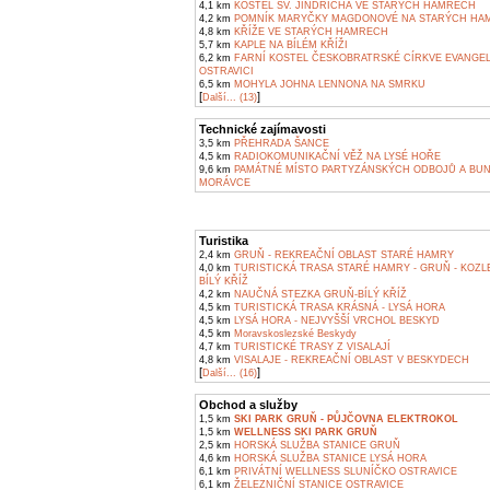
4,1 km
KOSTEL SV. JINDŘICHA VE STARÝCH HAMRECH
4,2 km
POMNÍK MARYČKY MAGDONOVÉ NA STARÝCH HA
4,8 km
KŘÍŽE VE STARÝCH HAMRECH
5,7 km
KAPLE NA BÍLÉM KŘÍŽI
6,2 km
FARNÍ KOSTEL ČESKOBRATRSKÉ CÍRKVE EVANGEL
OSTRAVICI
6,5 km
MOHYLA JOHNA LENNONA NA SMRKU
[
]
Další... (13)
Technické zajímavosti
3,5 km
PŘEHRADA ŠANCE
4,5 km
RADIOKOMUNIKAČNÍ VĚŽ NA LYSÉ HOŘE
9,6 km
PAMÁTNÉ MÍSTO PARTYZÁNSKÝCH ODBOJŮ A BU
MORÁVCE
Turistika
2,4 km
GRUŇ - REKREAČNÍ OBLAST STARÉ HAMRY
4,0 km
TURISTICKÁ TRASA STARÉ HAMRY - GRUŇ - KOZLE
BÍLÝ KŘÍŽ
4,2 km
NAUČNÁ STEZKA GRUŇ-BÍLÝ KŘÍŽ
4,5 km
TURISTICKÁ TRASA KRÁSNÁ - LYSÁ HORA
4,5 km
LYSÁ HORA - NEJVYŠŠÍ VRCHOL BESKYD
4,5 km
Moravskoslezské Beskydy
4,7 km
TURISTICKÉ TRASY Z VISALAJÍ
4,8 km
VISALAJE - REKREAČNÍ OBLAST V BESKYDECH
[
]
Další... (16)
Obchod a služby
1,5 km
SKI PARK GRUŇ - PŮJČOVNA ELEKTROKOL
1,5 km
WELLNESS SKI PARK GRUŇ
2,5 km
HORSKÁ SLUŽBA STANICE GRUŇ
4,6 km
HORSKÁ SLUŽBA STANICE LYSÁ HORA
6,1 km
PRIVÁTNÍ WELLNESS SLUNÍČKO OSTRAVICE
6,1 km
ŽELEZNIČNÍ STANICE OSTRAVICE