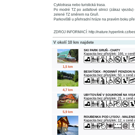
Cyklotrasa nebo turistická trasa.
Po modré TZ po asfaltové silnici (zákaz vjezdu
zelené TZ směrem na Gruň.
Parkoviště u přehradní hráze na pravém boku př
ZDROJ INFORMACÍ: http://nature.hyperlink.cz/be
V okolí 10 km najdete
SKI PARK GRUŇ - CHATY
Kapacita bez přistýlek: 166, v cen
1,5 km
BESKÝDEK - RODINNÝ PENZION N
Kapacita bez přistýlek: 50, v ceně
4,7 km
UBYTOVÁNÍ V SOUKROMÍ NA VIS
Kapacita bez přistýlek: 21, v ceně
5,9 km
ROUBENKA POD LYSOU - MALENO
Kapacita bez přistýlek: 12, v ceně