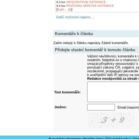
6,3 km
INFOCENTRUM OSTRAVICE
6,4 km
PŮJČOVNA SEPETNÁ OSTRAVICE
[
]
Další... (9)
Další možnosti regionu ...
Komentáře k článku
Zatím nebyly k článku napsány žádné komentáře.
Přidejte vlastní komentář k tomuto článku
Vážení návštěvníci, komentáře k m
ostatním. Nejedná se o chatovou m
smazat příspěvky nesouvisející s
porušující zákony ČR, vulgární, sp
nezákonné, propagující jakoukoliv
k uveřejnění Vaší IP adresy na s
Redakce neodpovídá za obsah d
Text komentáře:
Jméno:
Email (nepovi
O projektu
|
Kontakty
|
Napište nám
|
Zákaznická zóna
|
Cen