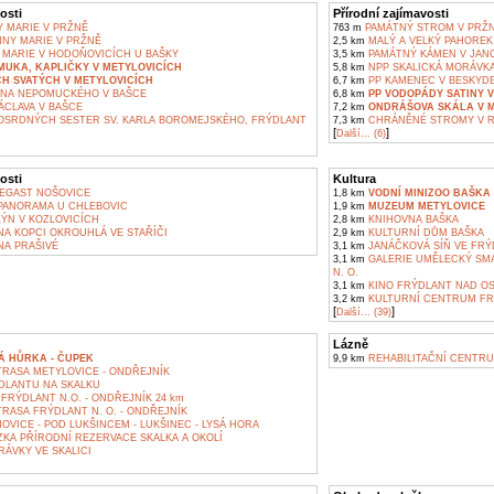
osti
Přírodní zajímavosti
 MARIE V PRŽNĚ
763 m
PAMÁTNÝ STROM V PRŽ
NNY MARIE V PRŽNĚ
2,5 km
MALÝ A VELKÝ PAHOREK
 MARIE V HODOŇOVICÍCH U BAŠKY
3,5 km
PAMÁTNÝ KÁMEN V JAN
 MUKA, KAPLIČKY V METYLOVICÍCH
5,8 km
NPP SKALICKÁ MORÁVK
H SVATÝCH V METYLOVICÍCH
6,7 km
PP KAMENEC V BESKYD
ANA NEPOMUCKÉHO V BAŠCE
6,8 km
PP VODOPÁDY SATINY 
ÁCLAVA V BAŠCE
7,2 km
ONDRÁŠOVA SKÁLA V 
OSRDNÝCH SESTER SV. KARLA BOROMEJSKÉHO, FRÝDLANT
7,3 km
CHRÁNĚNÉ STROMY V R
[
]
Další... (6)
osti
Kultura
EGAST NOŠOVICE
1,8 km
VODNÍ MINIZOO BAŠKA
ANORAMA U CHLEBOVIC
1,9 km
MUZEUM METYLOVICE
ÝN V KOZLOVICÍCH
2,8 km
KNIHOVNA BAŠKA
A KOPCI OKROUHLÁ VE STAŘÍČI
2,9 km
KULTURNÍ DŮM BAŠKA
A PRAŠIVÉ
3,1 km
JANÁČKOVÁ SÍŇ VE FRÝD
3,1 km
GALERIE UMĚLECKÝ SMA
N. O.
3,1 km
KINO FRÝDLANT NAD OS
3,2 km
KULTURNÍ CENTRUM FR
[
]
Další... (39)
Lázně
Á HŮRKA - ČUPEK
9,9 km
REHABILITAČNÍ CENTR
TRASA METYLOVICE - ONDŘEJNÍK
DLANTU NA SKALKU
RÝDLANT N.O. - ONDŘEJNÍK 24 km
RASA FRÝDLANT N. O. - ONDŘEJNÍK
VICE - POD LUKŠINCEM - LUKŠINEC - LYSÁ HORA
KA PŘÍRODNÍ REZERVACE SKALKA A OKOLÍ
ÁVKY VE SKALICI