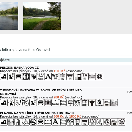
 létě u splavu na řece Ostravici.
ajdete
PENZION BAŠKA VODA CZ
Kapacita bez přistýlek: 10, v ceně od
1100 Kč
(osoba/noc)
TURISTICKÁ UBYTOVNA TJ SOKOL VE FRÝDLANTĚ NAD
Bes
OSTRAVICÍ
Kapacita bez přistýlek: 26, v ceně od
280 Kč
(osoba/noc)
Bes
PENZION NA VYHLÍDCE FRÝDLANT NAD OSTRAVICÍ
Kapacita bez přistýlek: 14, v ceně od
600 Kč
do
1800 Kč
(osoba/noc)