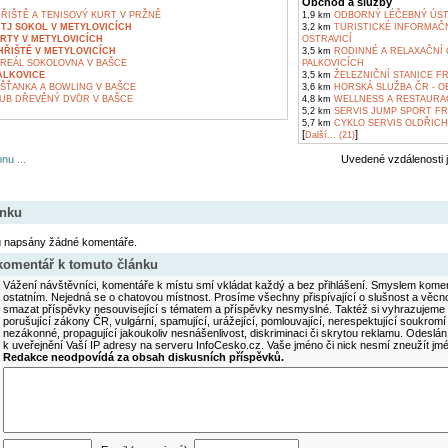
Obchod a služby
ŘIŠTĚ A TENISOVÝ KURT V PRŽNĚ
1,9 km
ODBORNÝ LÉČEBNÝ ÚST
TJ SOKOL V METYLOVICÍCH
3,2 km
TURISTICKÉ INFORMAČ
RTY V METYLOVICÍCH
OSTRAVICÍ
ŘIŠTĚ V METYLOVICÍCH
3,5 km
RODINNÉ A RELAXAČNÍ 
REÁL SOKOLOVNA V BAŠCE
PALKOVICÍCH
ALKOVICE
3,5 km
ŽELEZNIČNÍ STANICE F
ŠŤANKA A BOWLING V BAŠCE
3,6 km
HORSKÁ SLUŽBA ČR - O
UB DŘEVĚNÝ DVŮR V BAŠCE
4,8 km
WELLNESS A RESTAURAC
5,2 km
SERVIS JUMP SPORT FR
5,7 km
CYKLO SERVIS OLDŘICH
[
]
Další... (21)
nu ...
Uvedené vzdálenosti 
ánku
u napsány žádné komentáře.
 komentář k tomuto článku
Vážení návštěvníci, komentáře k místu smí vkládat každý a bez přihlášení. Smyslem koment
ostatním. Nejedná se o chatovou místnost. Prosíme všechny přispívající o slušnost a věcn
smazat příspěvky nesouvisející s tématem a příspěvky nesmyslné. Taktéž si vyhrazujeme 
porušující zákony ČR, vulgární, spamující, urážející, pomlouvající, nerespektující soukromí
nezákonné, propagující jakoukoliv nesnášenlivost, diskriminaci či skrytou reklamu. Odesl
k uveřejnění Vaší IP adresy na serveru InfoCesko.cz. Vaše jméno či nick nesmí zneužít j
Redakce neodpovídá za obsah diskusních příspěvků.