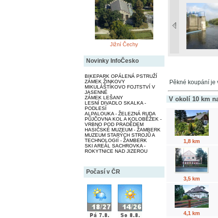
Jižní Čechy
Novinky InfoČesko
BIKEPARK OPÁLENÁ PSTRUŽÍ
ZÁMEK ŽINKOVY
Pěkné koupání je v
MIKULÁŠTÍKOVO FOJTSTVÍ V
JASENNÉ
ZÁMEK LEŠANY
V okolí 10 km n
LESNÍ DIVADLO SKALKA -
PODLESÍ
ALPALOUKA - ŽELEZNÁ RUDA
PŮJČOVNA KOL A KOLOBĚŽEK -
VRBNO POD PRADĚDEM
HASIČSKÉ MUZEUM - ŽAMBERK
MUZEUM STARÝCH STROJŮ A
TECHNOLOGIÍ - ŽAMBERK
1,8 km
SKI AREÁL SACHROVKA -
ROKYTNICE NAD JIZEROU
Počasí v ČR
3,5 km
4,1 km