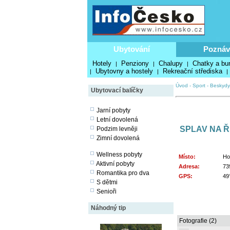
Ubytování
Poznáv
Hotely
Penziony
Chalupy
Chatky a bu
|
|
|
Ubytovny a hostely
Rekreační střediska
|
|
|
Úvod
-
Sport
-
Beskydy
Ubytovací balíčky
Jarní pobyty
Letní dovolená
SPLAV NA Ř
Podzim levněji
Zimní dovolená
Wellness pobyty
Místo:
Ho
Aktivní pobyty
Adresa:
73
Romantika pro dva
GPS:
49
S dětmi
Senioři
Náhodný tip
Fotografie (2)