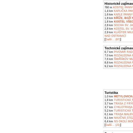
Historické zajímav
760 m
KOSTEL PANNY
1,4 km
KAPLIČKA PA
1,6 km
KAPLE PANNY
1,8 km
KŘÍŽE, BOŽÍ
1,8 km
KOSTEL VŠEC
2,8 km
SOCHA SV. J
2,8 km
KOSTEL SV. V
2,9 km
KLÁŠTER MIL
NAD OSTRAVICÍ
[
]
Další... (87)
Technické zajímav
6,7 km
PIVOVAR RAD
7,0 km
ROZHLEDNA P
7,6 km
ŠMIŘÁKŮV ML
8,8 km
ROZHLEDNA N
9,2 km
ROZHLEDNA N
Turistika
1,0 km
METYLOVICK
1,8 km
TURISTICKÁ 
3,7 km
TRASA Z FRÝ
3,7 km
CYKLOTRASA F
5,2 km
TURISTICKÁ T
6,1 km
TRASA MALENO
6,1 km
NAUČNÁ STEZ
6,4 km
NS OKOLÍ MOR
[
]
Další... (21)