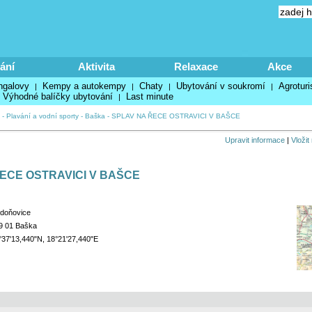
ání
Aktivita
Relaxace
Akce
ngalovy
Kempy a autokempy
Chaty
Ubytování v soukromí
Agroturi
|
|
|
|
Výhodné balíčky ubytování
Last minute
|
-
Plavání a vodní sporty
-
Baška
-
SPLAV NA ŘECE OSTRAVICI V BAŠCE
Upravit informace
|
Vložit
ECE OSTRAVICI V BAŠCE
doňovice
9 01 Baška
°37'13,440"N, 18°21'27,440"E