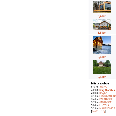
6,4 km
6,5 km
6,6 km
9,5 km
Města a obce
879 m
PRŽNO
1,8 km
METYLOVICE
2,8 km
BAŠKA
3,1 km
FRÝDLANT NA
3,4 km
PALKOVICE
3,7 km
JANOVICE
5,0 km
LHOTKA
5,2 km
MALENOVICE
[
]
Další... (16)