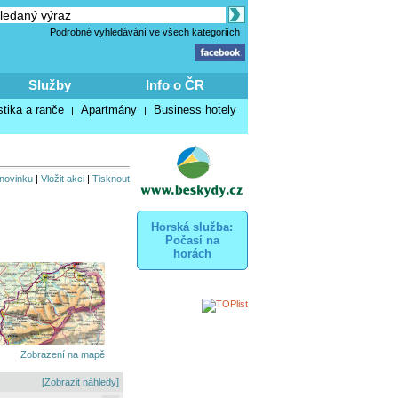
Podrobné vyhledávání ve všech kategoriích
Služby
Info o ČR
stika a ranče
Apartmány
Business hotely
|
|
 novinku
|
Vložit akci
|
Tisknout
Horská služba:
Počasí na
horách
Zobrazení na mapě
[Zobrazit náhledy]