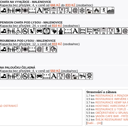
CHATA NA VYHLÍDCE - MALENOVICE
Kapacita bez přistýlek: 4, v ceně od
666 Kč
do
833 Kč
(osoba/noc)
PENSION CHATA POD LYSOU - MALENOVICE
Kapacita bez přistýlek: 24, v ceně od
810 Kč
(osoba/noc)
ROUBENKA POD LYSOU - MALENOVICE
Kapacita bez přistýlek: 12, v ceně od
833 Kč
(osoba/noc)
NA PALOUČKU ČELADNÁ
Kapacita bez přistýlek: 4, v ceně od
550 Kč
(osoba/noc)
Stravování a zábava
1,7 km
RESTAURACE A PENZION 
3,5 km
RESTAURACE IMRVÉRE 
3,7 km
RESTAURACE KEMP NA 
D OSTRAVICÍ
4,3 km
HOSTINEC HARCOVNA F
4,8 km
RESTAURACE U TOFLŮ -
5,5 km
OBČERSTVENÍ U SPLAVU
5,5 km
VAGÓN CAFE BAR - FRÝ
6,1 km
ŠVEJK RESTAURANT NÁ
[
]
Další... (24)