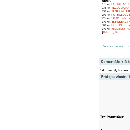
Sport
1,1 km
FOTBALOVÉ H
1,8 km
TĚLOCVIČNA 
2,0 km
TENISOVÉ KU
2,0 km
FOTBALOVÉ H
2,5 km
SPORTOVNÍ A
3,0 km
SKI AREÁL P
3,0 km
HOSTINEC BA
3,0 km
JEZDECKÝ KL
[
]
Další... (58)
Další možnosti regio
Komentáře k čl
Zatím nebyly k článk
Přidejte vlastní
Text komentáře: