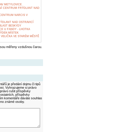
AV METYLOVICE
NÍ CENTRUM FRÝDLANT NAD
CENTRUM NARCIS V
RÝDLANT NAD OSTRAVICÍ
BLAST BESKYDY
E U FANDY - LHOTKA
ÝDEK-MÍSTEK
 VELIČKA VE STARÉM MĚSTĚ
jsou měřeny vzdušnou čarou.
ářů je předání dojmu či tipů
ost. Vyhrazujeme si právo
právo rušit příspěvky
 ostatních, příspěvky
áním komentáře dáváte souhlas
méno známé osoby.