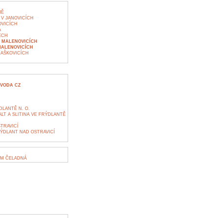
NĚ
 V JANOVICÍCH
OVICÍCH
A
ECH
V MALENOVICÍCH
MALENOVICÍCH
AŠKOVICÍCH
 VODA CZ
LANTĚ N. O.
LT A SLITINA VE FRÝDLANTĚ
TRAVICÍ
ÝDLANT NAD OSTRAVICÍ
UM ČELADNÁ