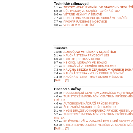
Technické zajímavosti
1,1 km
ZBYTKY HRÁZÍ RYBNÍKU VE STAVECH V SEDLIŠT
6,5 km
DŮL PASKOV VE STAŘÍČI - CVIČNÁ ŠTOLA
6,6 km
VĚTRNÉ MLÝNKY V ŠENOVĚ
7,7 km
ROZHLEDNA NA KOPCI OKROUHLÁ VE STAŘÍČI
7,7 km
PIVOVAR RADEGAST NOŠOVICE
8,8 km
VODOJEM V KRMELÍNĚ
Turistika
710 m
BEZRUČOVA VYHLÍDKA V SEDLIŠTÍCH
3,1 km
NAUČNÁ STEZKA FRÝDECKÝ LES
6,0 km
CYKLOTURISTIKA V DOBRÉ
6,7 km
NS OKOLÍ MORÁVKY VE SKALICI
7,1 km
NS PRAŠIVÁ Z HORNÍCH DOMASLAVIC
7,3 km
NAUČNÁ STEZKA U ŽERMANIC V HORNÍCH DOMA
7,4 km
NAUČNÁ STEZKA - VELKÝ OKRUH V ŠENOVĚ
7,4 km
NAUČNÁ STEZKA - MALÝ OKRUH V ŠENOVĚ
[
]
Další... (3)
Obchod a služby
3,5 km
REGENERAČNÍ CENTRUM ZDRAVÍČKO VE FRÝDKU
4,0 km
TURISTICKÉ INFORMAČNÍ CENTRUM FRÝDEK-MÍS
FRÝDEK
4,6 km
AUTOBUSOVÉ NÁDRAŽÍ FRÝDEK-MÍSTEK
4,6 km
ŽELEZNIČNÍ STANICE FRÝDEK-MÍSTEK
5,1 km
HYGIE DRUŽSTVO KADEŘNÍKŮ FRÝDEK-MÍSTEK, pob
5,2 km
TURISTICKÉ INFORMAČNÍ CENTRUM FRÝDEK-MÍS
MÍSTEK
5,2 km
PŮJČOVNA LYŽÍ A VYBAVENÍ PRO ZIMNÍ SPORTY V
5,3 km
CYKLO SERVIS OLDŘICH VELIČKA VE STARÉM MĚ
[
]
Další... (5)