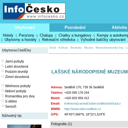
Ubytování
Poznávání
Aktivita
Hotely
Penziony
Chalupy
Chatky a bungalovy
Kempy a autokem
|
|
|
|
Ubytovny a hostely
Rekreační střediska
Výhodné balíčky ubytování
|
|
|
Úvod
-
Kultura
-
Beskydy
-
Muzea
-
Moravskoslezský kraj
-
L
Ubytovací balíčky
Jarní pobyty
Letní dovolená
LAŠSKÉ NÁRODOPISNÉ MUZEUM 
Podzim levněji
Zimní dovolená
Wellness pobyty
Adresa:
Sedliště 170, 739 36 Sedliště
Aktivní pobyty
Telefon:
+420 595 176 244
Romantika pro dva
Mobil:
+420 603 959 412
S dětmi
Email:
knihovna(zavináč)obecsedliste(tečka)cz
Senioři
WWW:
http://www.obecsedliste.cz
GPS:
49°43'7,666"N, 18°22'1,524"E
Náhodný tip
Fotografie (1)