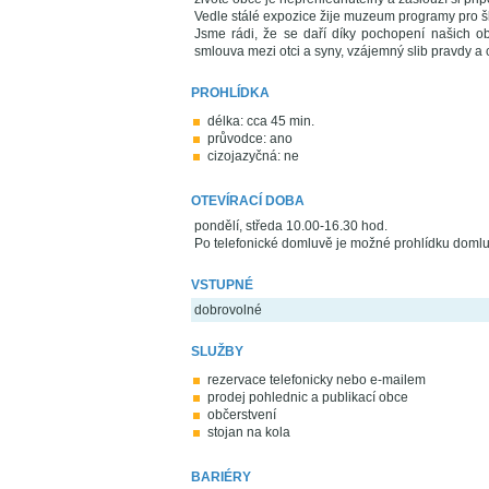
Vedle stálé expozice žije muzeum programy pro ško
Jsme rádi, že se daří díky pochopení našich obč
smlouva mezi otci a syny, vzájemný slib pravdy a ct
PROHLÍDKA
délka: cca 45 min.
průvodce: ano
cizojazyčná: ne
OTEVÍRACÍ DOBA
pondělí, středa 10.00-16.30 hod.
Po telefonické domluvě je možné prohlídku domluvi
VSTUPNÉ
dobrovolné
SLUŽBY
rezervace telefonicky nebo e-mailem
prodej pohlednic a publikací obce
občerstvení
stojan na kola
BARIÉRY