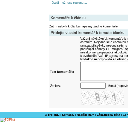
Další možnosti regionu ...
Komentáře k článku
Zatím nebyly k článku napsány žádné komentáře.
Přidejte vlastní komentář k tomuto článku
Vážení návštěvníci, komentáře k m
ostatním. Nejedná se o chatovou m
smazat příspěvky nesouvisející s
porušující zákony ČR, vulgární, sp
nezákonné, propagující jakoukoliv
k uveřejnění Vaší IP adresy na s
Redakce neodpovídá za obsah d
Text komentáře:
Jméno:
Email (nepovi
O projektu
|
Kontakty
|
Napište nám
|
Zákaznická zóna
|
Cen