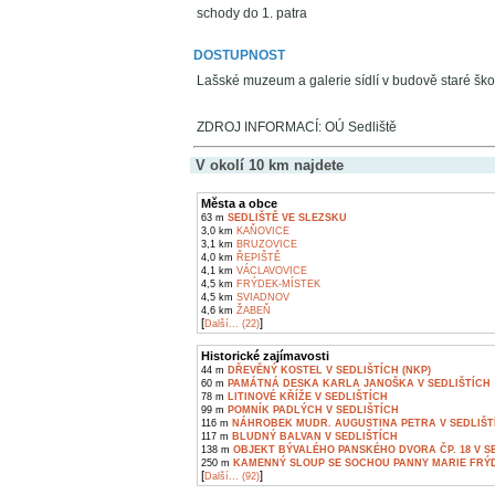
schody do 1. patra
DOSTUPNOST
Lašské muzeum a galerie sídlí v budově staré škol
ZDROJ INFORMACÍ: OÚ Sedliště
V okolí 10 km najdete
Města a obce
63 m
SEDLIŠTĚ VE SLEZSKU
3,0 km
KAŇOVICE
3,1 km
BRUZOVICE
4,0 km
ŘEPIŠTĚ
4,1 km
VÁCLAVOVICE
4,5 km
FRÝDEK-MÍSTEK
4,5 km
SVIADNOV
4,6 km
ŽABEŇ
[
]
Další... (22)
Historické zajímavosti
44 m
DŘEVĚNÝ KOSTEL V SEDLIŠTÍCH (NKP)
60 m
PAMÁTNÁ DESKA KARLA JANOŠKA V SEDLIŠTÍCH
78 m
LITINOVÉ KŘÍŽE V SEDLIŠTÍCH
99 m
POMNÍK PADLÝCH V SEDLIŠTÍCH
116 m
NÁHROBEK MUDR. AUGUSTINA PETRA V SEDLIŠT
117 m
BLUDNÝ BALVAN V SEDLIŠTÍCH
138 m
OBJEKT BÝVALÉHO PANSKÉHO DVORA ČP. 18 V S
250 m
KAMENNÝ SLOUP SE SOCHOU PANNY MARIE FRÝD
[
]
Další... (92)