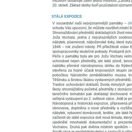
muzeum obsahuje zatím jednu místnost „Lašská ji
20. století. Základ sbírky tvoří pozůstalost význ
STÁLÁ EXPOZICE
V sousedství naší nejvýznamnější památky –
dř
vchodu Vás upozorní, že můžete navštívit místní
Shromažďování předmětů dokládajících život minul
Joža Vochala, jedna z nejvýraznějších osobnos
nábytek, písemnosti, náboženské tisky, které byl
1848 – rok zrušení roboty. Při příležitosti oslav
spolupracovníky skutečné poklady. Postupně jich p
Péče o památky byla ale pro Jožu Vochalu velmi
uchovávat nejen předměty, ale také písně, tance
nabídku přenést národopisnou sbírku do frýdec
otevřena za hojné účasti krojovaných skupin ze
pobočkou Národního zemědělského muzea. Ins
Těšínsku a širokou škálou vystavených předmětů 
Tradice uchovávání dokladů života minulých gener
školy shromážděny početné předměty z domácnost
tanečního bohatství pak dokládají dochované 
veřejná vystoupení po 2. světové válce. Jistě je 
Národopisná a historická expozice, připravená při 
obnovena, doplněna o nové předměty a rozšířen
nábytek, vybavení domácnosti, textilie, ale také
začlenili do stálé expozice dvě nová témata, kte
ojedinělé mnohaleté dokumentační a prezent
Vochalou. Druhá pak dvěma místním spolkům – H
životě obce je nepřehlédnutelný a zaslouží si přip