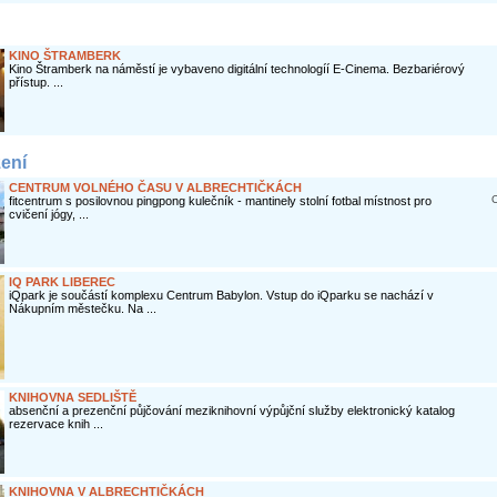
KINO ŠTRAMBERK
Kino Štramberk na náměstí je vybaveno digitální technologíí E-Cinema. Bezbariérový
přístup. ...
zení
CENTRUM VOLNÉHO ČASU V ALBRECHTIČKÁCH
O
fitcentrum s posilovnou pingpong kulečník - mantinely stolní fotbal místnost pro
cvičení jógy, ...
IQ PARK LIBEREC
iQpark je součástí komplexu Centrum Babylon. Vstup do iQparku se nachází v
Nákupním městečku. Na ...
KNIHOVNA SEDLIŠTĚ
absenční a prezenční půjčování meziknihovní výpůjční služby elektronický katalog
rezervace knih ...
KNIHOVNA V ALBRECHTIČKÁCH