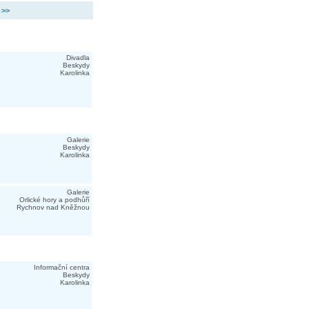
 >>
Divadla
Beskydy
Karolinka
Galerie
Beskydy
Karolinka
Galerie
Orlické hory a podhůří
Rychnov nad Kněžnou
Informační centra
Beskydy
Karolinka