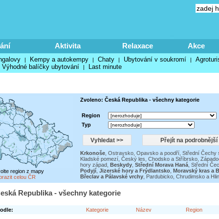
ání
Aktivita
Relaxace
Akce
ngalovy
Kempy a autokempy
Chaty
Ubytování v soukromí
Agroturi
|
|
|
|
Výhodné balíčky ubytování
Last minute
|
Zvoleno: Česká Republika - všechny kategorie
Region
Typ
Krkonoše
,
Ostravsko, Opavsko a poodří
,
Střední Čechy 
Kladské pomezí
,
Český les, Chodsko a Stříbrsko
,
Západoč
hory západ
,
Beskydy
,
Střední Morava Haná
,
Střední Čec
Podyjí
,
Jizerské hory a Frýdlantsko
,
Moravský kras a 
volte region z mapy
Břeclav a Pálavské vrchy
,
Pardubicko, Chrudimsko a Hli
brazit celou ČR
eská Republika - všechny kategorie
odle:
Kategorie
Název
Region