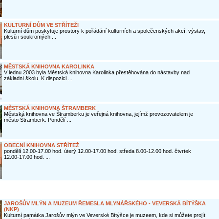
KULTURNÍ DŮM VE STŘÍTEŽI
Kulturní dům poskytuje prostory k pořádání kulturních a společenských akcí, výstav,
plesů i soukromých ...
MĚSTSKÁ KNIHOVNA KAROLINKA
V lednu 2003 byla Městská knihovna Karolinka přestěhována do nástavby nad
základní školu. K dispozici ...
MĚSTSKÁ KNIHOVNA ŠTRAMBERK
Městská knihovna ve Štramberku je veřejná knihovna, jejímž provozovatelem je
město Štramberk. Pondělí ...
OBECNÍ KNIHOVNA STŘÍTEŽ
pondělí 12.00-17.00 hod. úterý 12.00-17.00 hod. středa 8.00-12.00 hod. čtvrtek
12.00-17.00 hod. ...
JAROŠŮV MLÝN A MUZEUM ŘEMESLA MLYNÁŘSKÉHO - VEVERSKÁ BÍTÝŠKA
(NKP)
Kulturní památka Jarošův mlýn ve Veverské Bítýšce je muzeem, kde si můžete projít