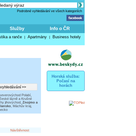
Podrobné vyhledávání ve všech kategoriích
Služby
Info o ČR
stika a ranče
Apartmány
Business hotely
|
|
Horská služba:
Počasí na
horách
severovýchod Polabí
,
eské lázně a Krušné
hy jihovýchod
,
Znojmo a
Blansko
,
Máchův kraj
,
necko
Návštěvnost