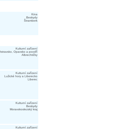
Kina
Beskydy
Štramberk
Kulturní zařízení
stravsko, Opavsko a poodří
Albrechtičky
Kulturní zařízení
Lužické hory a Liberecko
Liberec
Kulturní zařízení
Beskydy
Moravskoslezský kraj
Kulturní zařízení