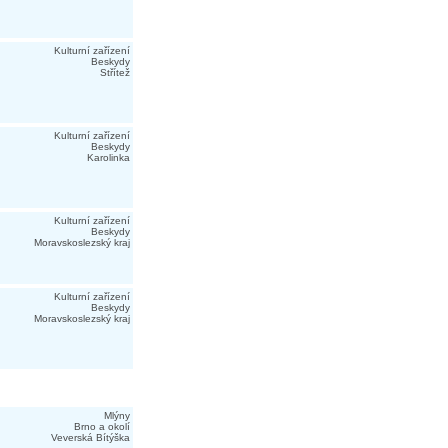
Kulturní zařízení
Beskydy
Střítež
Kulturní zařízení
Beskydy
Karolinka
Kulturní zařízení
Beskydy
Moravskoslezský kraj
Kulturní zařízení
Beskydy
Moravskoslezský kraj
Mlýny
Brno a okolí
Veverská Bítýška