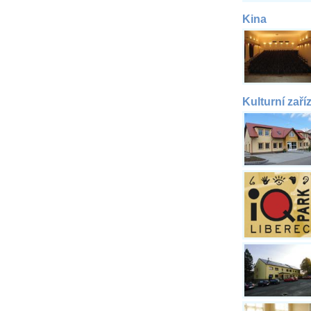
Kina
Kulturní zaří