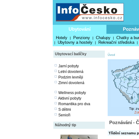
Ubytování
Poznáv
Hotely
Penziony
Chalupy
Chatky a bu
|
|
|
Ubytovny a hostely
Rekreační střediska
|
|
|
Ubytovací balíčky
Úvod
Jarní pobyty
Letní dovolená
Podzim levněji
Zimní dovolená
Wellness pobyty
Aktivní pobyty
Romantika pro dva
Tip: z
S dětmi
Zo
Senioři
Poznávání - Č
Náhodný tip
Třídění seznamu p