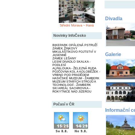
Divadla
Střední Morava ~ Haná
Novinky InfoČesko
BIKEPARK OPÁLENÁ PSTRUŽÍ
ZÁMEK ŽINKOVY
MIKULÁŠTÍKOVO FOJTSTVÍ V
Galerie
JASENNÉ
ZÁMEK LEŠANY
LESNÍ DIVADLO SKALKA -
PODLESÍ
ALPALOUKA - ŽELEZNÁ RUDA
PŮJČOVNA KOL A KOLOBĚŽEK -
VRBNO POD PRADĚDEM
HASIČSKÉ MUZEUM - ŽAMBERK
MUZEUM STARÝCH STROJŮ A
TECHNOLOGIÍ - ŽAMBERK
SKI AREÁL SACHROVKA -
ROKYTNICE NAD JIZEROU
Počasí v ČR
Informační c