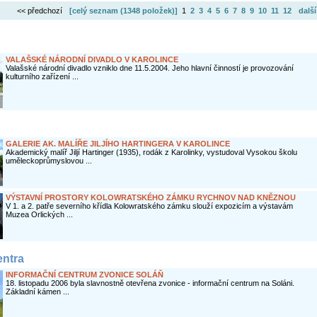
<< předchozí
[celý seznam (
1348 položek
)]
1
2
3
4
5
6
7
8
9
10
11
12
další
VALAŠSKÉ NÁRODNÍ DIVADLO V KAROLINCE
Valašské národní divadlo vzniklo dne 11.5.2004. Jeho hlavní činností je provozování
kulturního zařízení ...
GALERIE AK. MALÍŘE JILJÍHO HARTINGERA V KAROLINCE
Akademický malíř Jiljí Hartinger (1935), rodák z Karolinky, vystudoval Vysokou školu
uměleckoprůmyslovou ...
VÝSTAVNÍ PROSTORY KOLOWRATSKÉHO ZÁMKU RYCHNOV NAD KNĚZNOU
V 1. a 2. patře severního křídla Kolowratského zámku slouží expozicím a výstavám
Muzea Orlických ...
entra
INFORMAČNÍ CENTRUM ZVONICE SOLÁŇ
18. listopadu 2006 byla slavnostně otevřena zvonice - informační centrum na Soláni.
Základní kámen ...