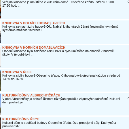
O
Veřejná knihovna je umístěna v kulturním domě . Otevřeno každou středu 13.00 -
17.30 hod. ...
KNIHOVNA V DOLNÍCH DOMASLAVICÍCH
Knihovna se nachází v budově OÚ. Nabízí knihy všech žánrů (regionální výměnný
systém)a možnost internetu ...
KNIHOVNA V HORNÍCH DOMASLAVICÍCH
Obecní knihovna byla založena roku 1924 a byla umístěna na chodbě v budově
školy. V té době byli ...
KNIHOVNA V ŘECE
Knihovna sídli v budově Obecního úřadu. Knihovna bývá otevřena každou středu od
13.30 do 16.30 ...
KULTURNÍ DŮM V ALBRECHTIČKÁCH
O
V obci Albrechtičky je bohatá činnost různých spolků a zájmových sdružení. Kulturní
dům poskytuje ...
KULTURNÍ DŮM V ŘECE
Kulturní dům je součástí budovy Obecního úřadu. Dva propojené sály. Kuchyně a
příslušenství. ...