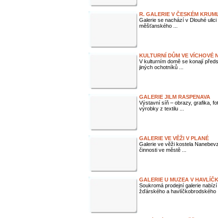
R. GALERIE V ČESKÉM KRUM
Galerie se nachází v Dlouhé ulici
měšťanského ...
KULTURNÍ DŮM VE VÍCHOVÉ 
V kulturním domě se konají předs
jiných ochotníků ...
GALERIE JILM RASPENAVA
Výstavní síň – obrazy, grafika, f
výrobky z textilu ...
GALERIE VE VĚŽI V PLANÉ
Galerie ve věži kostela Nanebev
činnosti ve městě ...
GALERIE U MUZEA V HAVLÍ
Soukromá prodejní galerie nabízí 
žďárského a havlíčkobrodského .