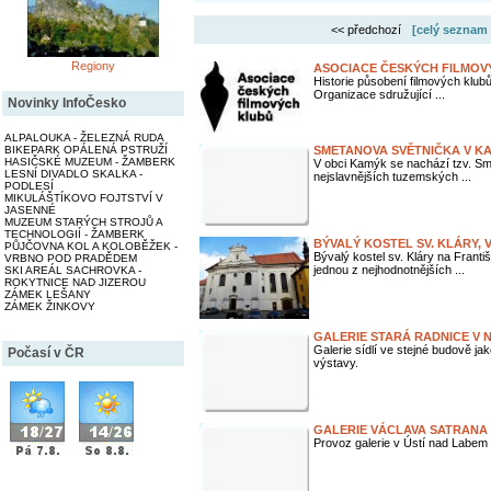
<< předchozí
[celý seznam 
Regiony
ASOCIACE ČESKÝCH FILMOV
Historie působení filmových klub
Organizace sdružující ...
Novinky InfoČesko
ALPALOUKA - ŽELEZNÁ RUDA
BIKEPARK OPÁLENÁ PSTRUŽÍ
SMETANOVA SVĚTNIČKA V K
HASIČSKÉ MUZEUM - ŽAMBERK
V obci Kamýk se nachází tzv. Sm
LESNÍ DIVADLO SKALKA -
nejslavnějších tuzemských ...
PODLESÍ
MIKULÁŠTÍKOVO FOJTSTVÍ V
JASENNÉ
MUZEUM STARÝCH STROJŮ A
TECHNOLOGIÍ - ŽAMBERK
BÝVALÝ KOSTEL SV. KLÁRY, 
PŮJČOVNA KOL A KOLOBĚŽEK -
Bývalý kostel sv. Kláry na Frant
VRBNO POD PRADĚDEM
jednou z nejhodnotnějších ...
SKI AREÁL SACHROVKA -
ROKYTNICE NAD JIZEROU
ZÁMEK LEŠANY
ZÁMEK ŽINKOVY
GALERIE STARÁ RADNICE V N
Galerie sídlí ve stejné budově ja
Počasí v ČR
výstavy.
GALERIE VÁCLAVA SATRANA 
Provoz galerie v Ústí nad Labem