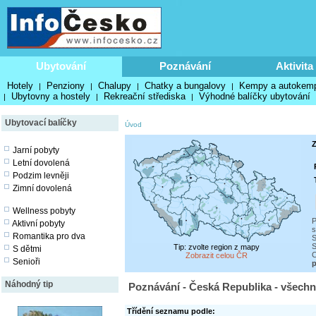
Ubytování
Poznávání
Aktivita
Hotely
Penziony
Chalupy
Chatky a bungalovy
Kempy a autokem
|
|
|
|
Ubytovny a hostely
Rekreační střediska
Výhodné balíčky ubytování
|
|
|
Ubytovací balíčky
Úvod
Z
Jarní pobyty
Letní dovolená
Podzim levněji
Zimní dovolená
Wellness pobyty
P
Aktivní pobyty
s
Romantika pro dva
S
S
Tip: zvolte region z mapy
S dětmi
C
Zobrazit celou ČR
Senioři
p
Náhodný tip
Poznávání - Česká Republika - všechn
Třídění seznamu podle: