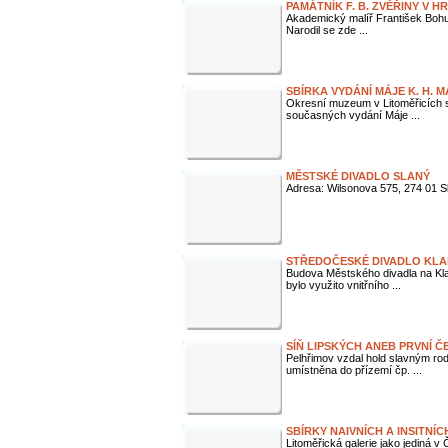
PAMÁTNÍK F. B. ZVĚŘINY V H
Akademický malíř František Bohu
Narodil se zde ...
SBÍRKA VYDÁNÍ MÁJE K. H. 
Okresní muzeum v Litoměřicích sp
současných vydání Máje ...
MĚSTSKÉ DIVADLO SLANÝ
Adresa: Wilsonova 575, 274 01 S
STŘEDOČESKÉ DIVADLO KL
Budova Městského divadla na Kla
bylo využito vnitřního ...
SÍŇ LIPSKÝCH ANEB PRVNÍ 
Pelhřimov vzdal hold slavným ro
umístněna do přízemí čp. ...
SBÍRKY NAIVNÍCH A INSITNÍ
Litoměřická galerie jako jediná 