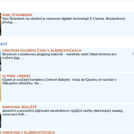
KINO ŠTRAMBERK
Kino Štramberk na náměstí je vybaveno digitální technologíí E-Cinema. Bezbariérový
přístup. ...
zení
CENTRUM VOLNÉHO ČASU V ALBRECHTIČKÁCH
O
fitcentrum s posilovnou pingpong kulečník - mantinely stolní fotbal místnost pro
cvičení jógy, ...
IQ PARK LIBEREC
iQpark je součástí komplexu Centrum Babylon. Vstup do iQparku se nachází v
Nákupním městečku. Na ...
KNIHOVNA SEDLIŠTĚ
absenční a prezenční půjčování meziknihovní výpůjční služby elektronický katalog
rezervace knih ...
KNIHOVNA V ALBRECHTIČKÁCH