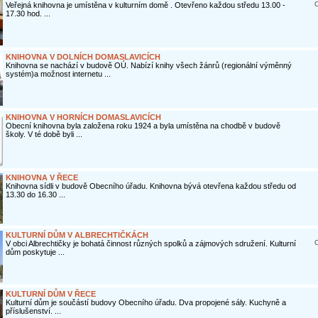
O
Veřejná knihovna je umístěna v kulturním domě . Otevřeno každou středu 13.00 -
17.30 hod. ...
KNIHOVNA V DOLNÍCH DOMASLAVICÍCH
Knihovna se nachází v budově OÚ. Nabízí knihy všech žánrů (regionální výměnný
systém)a možnost internetu ...
KNIHOVNA V HORNÍCH DOMASLAVICÍCH
Obecní knihovna byla založena roku 1924 a byla umístěna na chodbě v budově
školy. V té době byli ...
KNIHOVNA V ŘECE
Knihovna sídli v budově Obecního úřadu. Knihovna bývá otevřena každou středu od
13.30 do 16.30 ...
KULTURNÍ DŮM V ALBRECHTIČKÁCH
O
V obci Albrechtičky je bohatá činnost různých spolků a zájmových sdružení. Kulturní
dům poskytuje ...
KULTURNÍ DŮM V ŘECE
Kulturní dům je součástí budovy Obecního úřadu. Dva propojené sály. Kuchyně a
příslušenství. ...