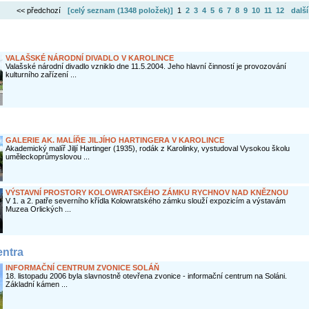
<< předchozí
[celý seznam (
1348 položek
)]
1
2
3
4
5
6
7
8
9
10
11
12
další
VALAŠSKÉ NÁRODNÍ DIVADLO V KAROLINCE
Valašské národní divadlo vzniklo dne 11.5.2004. Jeho hlavní činností je provozování
kulturního zařízení ...
GALERIE AK. MALÍŘE JILJÍHO HARTINGERA V KAROLINCE
Akademický malíř Jiljí Hartinger (1935), rodák z Karolinky, vystudoval Vysokou školu
uměleckoprůmyslovou ...
VÝSTAVNÍ PROSTORY KOLOWRATSKÉHO ZÁMKU RYCHNOV NAD KNĚZNOU
V 1. a 2. patře severního křídla Kolowratského zámku slouží expozicím a výstavám
Muzea Orlických ...
entra
INFORMAČNÍ CENTRUM ZVONICE SOLÁŇ
18. listopadu 2006 byla slavnostně otevřena zvonice - informační centrum na Soláni.
Základní kámen ...