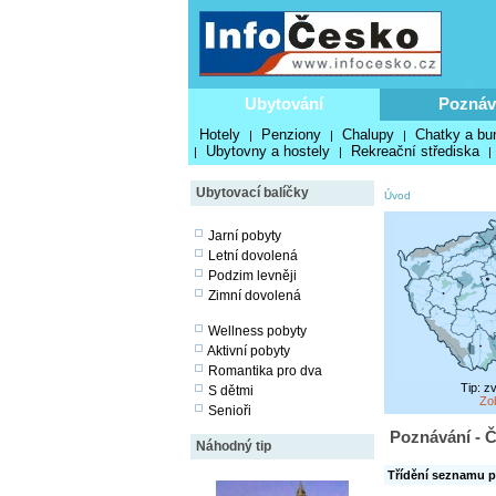
Ubytování
Poznáv
Hotely
Penziony
Chalupy
Chatky a bu
|
|
|
Ubytovny a hostely
Rekreační střediska
|
|
|
Ubytovací balíčky
Úvod
Jarní pobyty
Letní dovolená
Podzim levněji
Zimní dovolená
Wellness pobyty
Aktivní pobyty
Romantika pro dva
Tip: z
S dětmi
Zo
Senioři
Poznávání - Č
Náhodný tip
Třídění seznamu p