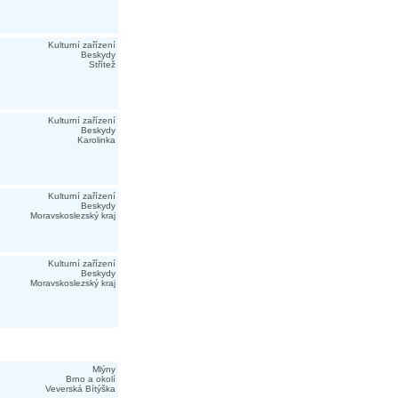
Kulturní zařízení
Beskydy
Střítež
Kulturní zařízení
Beskydy
Karolinka
Kulturní zařízení
Beskydy
Moravskoslezský kraj
Kulturní zařízení
Beskydy
Moravskoslezský kraj
Mlýny
Brno a okolí
Veverská Bítýška