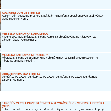
KULTURNÍ DŮM VE STŘÍTEŽI
Kulturní dům poskytuje prostory k pořádání kulturních a společenských akcí, výstav,
plesů i soukromých ...
MĚSTSKÁ KNIHOVNA KAROLINKA
V lednu 2003 byla Městská knihovna Karolinka přestěhována do nástavby nad
základní školu. K dispozici ...
MĚSTSKÁ KNIHOVNA ŠTRAMBERK
Městská knihovna ve Štramberku je veřejná knihovna, jejímž provozovatelem je
město Štramberk. Pondělí ...
OBECNÍ KNIHOVNA STŘÍTEŽ
pondělí 12.00-17.00 hod. úterý 12.00-17.00 hod. středa 8.00-12.00 hod. čtvrtek
12.00-17.00 hod. ...
JAROŠŮV MLÝN A MUZEUM ŘEMESLA MLYNÁŘSKÉHO - VEVERSKÁ BÍTÝŠKA
(NKP)
Kulturní památka Jarošův mlýn ve Veverské Bítýšce je muzeem, kde si můžete projít