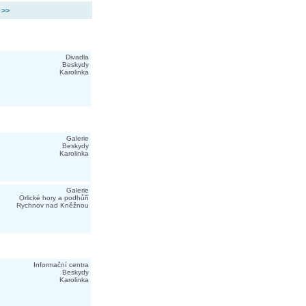
 >>
Divadla
Beskydy
Karolinka
Galerie
Beskydy
Karolinka
Galerie
Orlické hory a podhůří
Rychnov nad Kněžnou
Informační centra
Beskydy
Karolinka