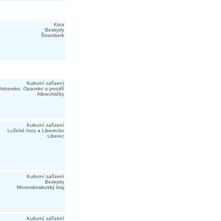
Kina
Beskydy
Štramberk
Kulturní zařízení
stravsko, Opavsko a poodří
Albrechtičky
Kulturní zařízení
Lužické hory a Liberecko
Liberec
Kulturní zařízení
Beskydy
Moravskoslezský kraj
Kulturní zařízení