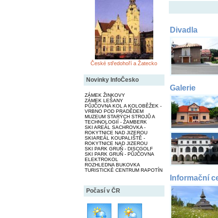
Divadla
České středohoří a Žatecko
Novinky InfoČesko
Galerie
ZÁMEK ŽINKOVY
ZÁMEK LEŠANY
PŮJČOVNA KOL A KOLOBĚŽEK -
VRBNO POD PRADĚDEM
MUZEUM STARÝCH STROJŮ A
TECHNOLOGIÍ - ŽAMBERK
SKI AREÁL SACHROVKA -
ROKYTNICE NAD JIZEROU
SKIAREÁL KOUPALIŠTĚ -
ROKYTNICE NAD JIZEROU
SKI PARK GRUŇ - DISCGOLF
SKI PARK GRUŇ - PŮJČOVNA
ELEKTROKOL
ROZHLEDNA BUKOVKA
TURISTICKÉ CENTRUM RAPOTÍN
Informační c
Počasí v ČR