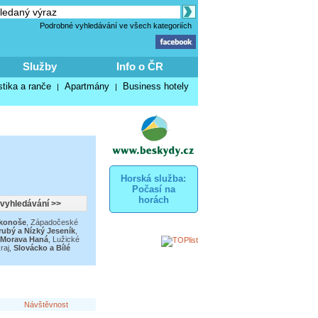
Podrobné vyhledávání ve všech kategoriích
Služby
Info o ČR
stika a ranče
Apartmány
Business hotely
|
|
Horská služba:
Počasí na
horách
konoše
,
Západočeské
rubý a Nízký Jeseník
,
 Morava Haná
,
Lužické
raj
,
Slovácko a Bílé
Návštěvnost