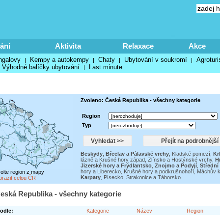
ání
Aktivita
Relaxace
Akce
ngalovy
Kempy a autokempy
Chaty
Ubytování v soukromí
Agroturi
|
|
|
|
Výhodné balíčky ubytování
Last minute
|
Zvoleno: Česká Republika - všechny kategorie
Region
Typ
Beskydy
,
Břeclav a Pálavské vrchy
,
Kladské pomezí
,
Kr
lázně a Krušné hory západ
,
Zlínsko a Hostýnské vrchy
,
H
Jizerské hory a Frýdlantsko
,
Znojmo a Podyjí
,
Střední
hory a Liberecko
,
Krušné hory a podkrušnohoří
,
Máchův k
volte region z mapy
Karpaty
,
Písecko, Strakonice a Táborsko
brazit celou ČR
eská Republika - všechny kategorie
odle:
Kategorie
Název
Region