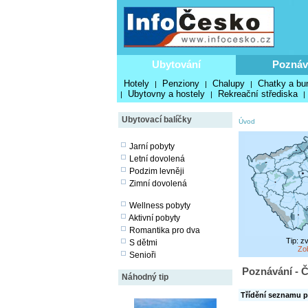
Ubytování
Poznáv
Hotely
Penziony
Chalupy
Chatky a bu
|
|
|
Ubytovny a hostely
Rekreační střediska
|
|
|
Ubytovací balíčky
Úvod
Jarní pobyty
Letní dovolená
Podzim levněji
Zimní dovolená
Wellness pobyty
Aktivní pobyty
Romantika pro dva
Tip: z
S dětmi
Zo
Senioři
Poznávání - Č
Náhodný tip
Třídění seznamu p