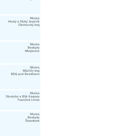
Muzea
Hrubý a Nízký Jeseník
Olomoucký kraj
Muzea
Beskydy
Metylovice
Muzea
Máchův kraj
Bělá pod Bezdězem
Muzea
Slovácko a Bílé Karpaty
Tvarožná Lhota
Muzea
Beskydy
Štramberk