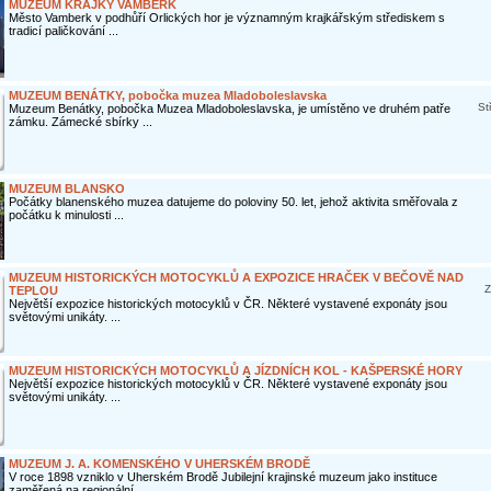
MUZEUM KRAJKY VAMBERK
Město Vamberk v podhůří Orlických hor je významným krajkářským střediskem s
tradicí paličkování ...
MUZEUM BENÁTKY, pobočka muzea Mladoboleslavska
St
Muzeum Benátky, pobočka Muzea Mladoboleslavska, je umístěno ve druhém patře
zámku. Zámecké sbírky ...
MUZEUM BLANSKO
Počátky blanenského muzea datujeme do poloviny 50. let, jehož aktivita směřovala z
počátku k minulosti ...
MUZEUM HISTORICKÝCH MOTOCYKLŮ A EXPOZICE HRAČEK V BEČOVĚ NAD
Z
TEPLOU
Největší expozice historických motocyklů v ČR. Některé vystavené exponáty jsou
světovými unikáty. ...
MUZEUM HISTORICKÝCH MOTOCYKLŮ A JÍZDNÍCH KOL - KAŠPERSKÉ HORY
Největší expozice historických motocyklů v ČR. Některé vystavené exponáty jsou
světovými unikáty. ...
MUZEUM J. A. KOMENSKÉHO V UHERSKÉM BRODĚ
V roce 1898 vzniklo v Uherském Brodě Jubilejní krajinské muzeum jako instituce
zaměřená na regionální ...