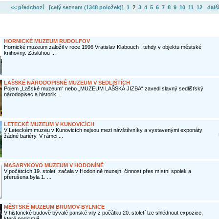
<< předchozí
[celý seznam (
1348 položek
)]
1
2
3
4
5
6
7
8
9
10
11
12
dalš
HORNICKÉ MUZEUM RUDOLFOV
Hornické muzeum založil v roce 1996 Vratislav Klabouch , tehdy v objektu městské
knihovny. Zásluhou ...
LAŠSKÉ NÁRODOPISNÉ MUZEUM V SEDLIŠTÍCH
Pojem „Lašské muzeum“ nebo „MUZEUM LAŠSKÁ JIZBA“ zavedl slavný sedlišťský
národopisec a historik ...
LETECKÉ MUZEUM V KUNOVICÍCH
V Leteckém muzeu v Kunovicích nejsou mezi návštěvníky a vystavenými exponáty
žádné bariéry. V rámci ...
MASARYKOVO MUZEUM V HODONÍNĚ
V počátcích 19. století začala v Hodoníně muzejní činnost přes místní spolek a
přerušena byla 1. ...
MĚSTSKÉ MUZEUM BRUMOV-BYLNICE
V historické budově bývalé panské vily z počátku 20. století lze shlédnout expozice,
které poskytují ...