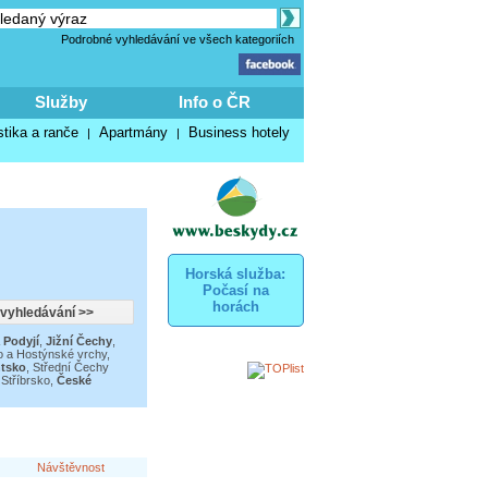
Podrobné vyhledávání ve všech kategoriích
Služby
Info o ČR
stika a ranče
Apartmány
Business hotely
|
|
Horská služba:
Počasí na
horách
 Podyjí
,
Jižní Čechy
,
o a Hostýnské vrchy
,
ntsko
,
Střední Čechy
Stříbrsko
,
České
Návštěvnost