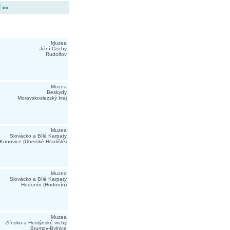
í >>
Muzea
Jižní Čechy
Rudolfov
Muzea
Beskydy
Moravskoslezský kraj
Muzea
Slovácko a Bílé Karpaty
Kunovice (Uherské Hradiště)
Muzea
Slovácko a Bílé Karpaty
Hodonín (Hodonín)
Muzea
Zlínsko a Hostýnské vrchy
Brumov-Bylnice