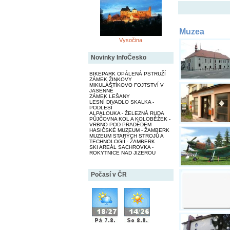
Muzea
Vysočina
Novinky InfoČesko
BIKEPARK OPÁLENÁ PSTRUŽÍ
ZÁMEK ŽINKOVY
MIKULÁŠTÍKOVO FOJTSTVÍ V
JASENNÉ
ZÁMEK LEŠANY
LESNÍ DIVADLO SKALKA -
PODLESÍ
ALPALOUKA - ŽELEZNÁ RUDA
PŮJČOVNA KOL A KOLOBĚŽEK -
VRBNO POD PRADĚDEM
HASIČSKÉ MUZEUM - ŽAMBERK
MUZEUM STARÝCH STROJŮ A
TECHNOLOGIÍ - ŽAMBERK
SKI AREÁL SACHROVKA -
ROKYTNICE NAD JIZEROU
Počasí v ČR