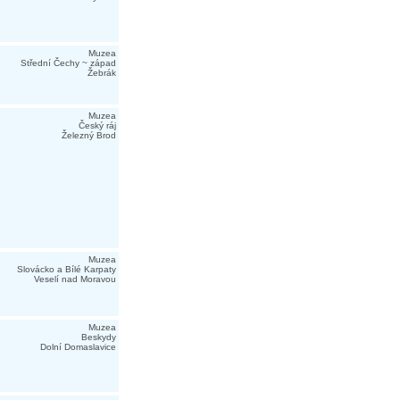
Muzea
Střední Čechy ~ západ
Žebrák
Muzea
Český ráj
Železný Brod
Muzea
Slovácko a Bílé Karpaty
Veselí nad Moravou
Muzea
Beskydy
Dolní Domaslavice