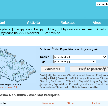
ání
Aktivita
Relaxace
Akce
ngalovy
Kempy a autokempy
Chaty
Ubytování v soukromí
Agroturi
|
|
|
|
Výhodné balíčky ubytování
Last minute
|
Zvoleno: Česká Republika - všechny kategorie
Region
Typ
Český ráj
,
Pardubicko, Chrudimsko a Hlinecko
,
Znojmo a
Hrubý a Nízký Jeseník
,
Lužické hory a Liberecko
,
Zlínsk
Písecko, Strakonice a Táborsko
,
Jizerské hory a Frýdla
jihovýchod
,
Praha hl.m.
,
Plzeňsko
,
Český les, Chodsko a 
volte region z mapy
Švýcarsko a Šluknovsko
,
Orlické hory a podhůří
brazit celou ČR
eská Republika - všechny kategorie
odle:
Kategorie
Název
Region