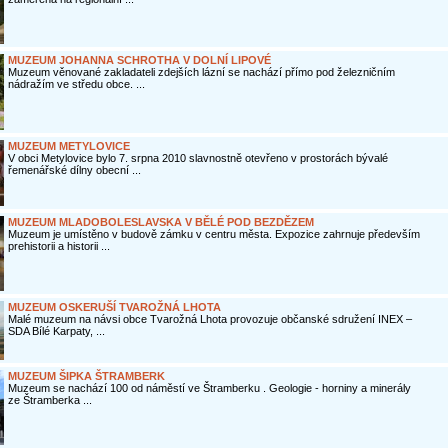
MUZEUM JOHANNA SCHROTHA V DOLNÍ LIPOVÉ
Muzeum věnované zakladateli zdejších lázní se nachází přímo pod železničním
nádražím ve středu obce. ...
MUZEUM METYLOVICE
V obci Metylovice bylo 7. srpna 2010 slavnostně otevřeno v prostorách bývalé
řemenářské dílny obecní ...
MUZEUM MLADOBOLESLAVSKA V BĚLÉ POD BEZDĚZEM
Muzeum je umístěno v budově zámku v centru města. Expozice zahrnuje především
prehistorii a historii ...
MUZEUM OSKERUŠÍ TVAROŽNÁ LHOTA
Malé muzeum na návsi obce Tvarožná Lhota provozuje občanské sdružení INEX –
SDA Bílé Karpaty, ...
MUZEUM ŠIPKA ŠTRAMBERK
Muzeum se nachází 100 od náměstí ve Štramberku . Geologie - horniny a minerály
ze Štramberka ...