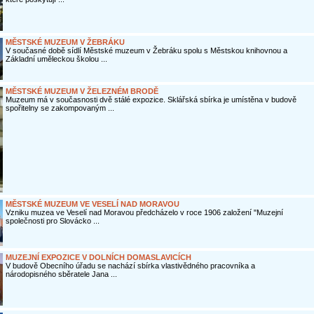
MĚSTSKÉ MUZEUM V ŽEBRÁKU
V současné době sídlí Městské muzeum v Žebráku spolu s Městskou knihovnou a
Základní uměleckou školou ...
MĚSTSKÉ MUZEUM V ŽELEZNÉM BRODĚ
Muzeum má v současnosti dvě stálé expozice. Sklářská sbírka je umístěna v budově
spořitelny se zakompovaným ...
MĚSTSKÉ MUZEUM VE VESELÍ NAD MORAVOU
Vzniku muzea ve Veselí nad Moravou předcházelo v roce 1906 založení "Muzejní
společnosti pro Slovácko ...
MUZEJNÍ EXPOZICE V DOLNÍCH DOMASLAVICÍCH
V budově Obecního úřadu se nachází sbírka vlastivědného pracovníka a
národopisného sběratele Jana ...