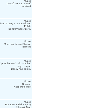
Muzea
Orlické hory a podhůří
Vamberk
Muzea
řední Čechy ~ severovýchod
~ Polabí
Benátky nad Jizerou
Muzea
Moravský kras a Blansko
Blansko
Muzea
ápadočeské lázně a Krušné
hory ~ západ
Bečov nad Teplou
Muzea
Šumava
Kašperské Hory
Muzea
Slovácko a Bílé Karpaty
Uherský Brod