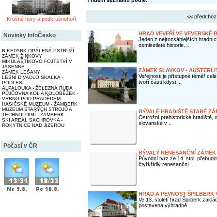
Třídění seznamu podle:
<< předchoz
Krušné hory a podkrušnohoří
HRAD VEVEŘÍ VE VEVERSKÉ 
Novinky InfoČesko
Jeden z nejrozsáhlejších hradní
osmisetleté historie. ...
BIKEPARK OPÁLENÁ PSTRUŽÍ
ZÁMEK ŽINKOVY
MIKULÁŠTÍKOVO FOJTSTVÍ V
JASENNÉ
ZÁMEK SLAVKOV - AUSTERLI
ZÁMEK LEŠANY
Veřejnosti je přístupné téměř cel
LESNÍ DIVADLO SKALKA -
tvoří části kdysi ...
PODLESÍ
ALPALOUKA - ŽELEZNÁ RUDA
PŮJČOVNA KOL A KOLOBĚŽEK -
VRBNO POD PRADĚDEM
HASIČSKÉ MUZEUM - ŽAMBERK
MUZEUM STARÝCH STROJŮ A
BÝVALÉ HRADIŠTĚ STARÉ ZÁ
TECHNOLOGIÍ - ŽAMBERK
Ostrožní prehistorické hradiště,
SKI AREÁL SACHROVKA -
slovanské v ...
ROKYTNICE NAD JIZEROU
Počasí v ČR
BÝVALÝ RENESANČNÍ ZÁMEK 
Původní tvrz ze 14. stol. přebud
čtyřkřídlý renesanční ...
HRAD A PEVNOST ŠPILBERK 
Ve 13. století hrad Špilberk zakl
postavena výhradně ...