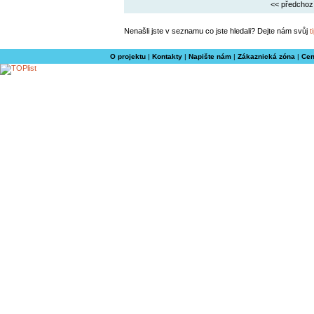
<< předchoz
Nenašli jste v seznamu co jste hledali? Dejte nám svůj
t
O projektu
|
Kontakty
|
Napište nám
|
Zákaznická zóna
|
Cen