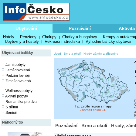
Ubytování
Poznávání
Aktivita
Hotely
Penziony
Chalupy
Chatky a bungalovy
Kempy a autokem
|
|
|
|
Ubytovny a hostely
Rekreační střediska
Výhodné balíčky ubytování
|
|
|
Ubytovací balíčky
Úvod
-
Brno a okolí
-
Hrady, zámky a zříceniny
Z
Jarní pobyty
Letní dovolená
Podzim levněji
Zimní dovolená
Wellness pobyty
Aktivní pobyty
P
Romantika pro dva
Č
Tip: zvolte region z mapy
S dětmi
S
Zobrazit celou ČR
a
Senioři
P
Náhodný tip
Poznávání - Brno a okolí - Hrady, zám