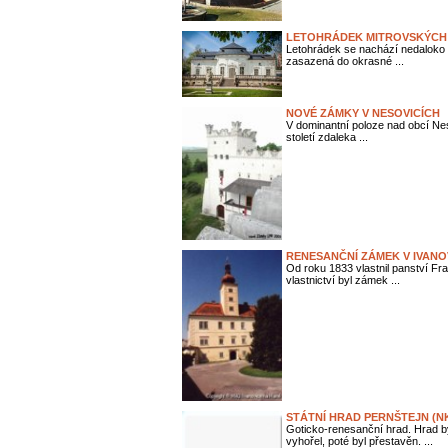
LETOHRÁDEK MITROVSKÝCH
Letohrádek se nachází nedaloko 
zasazená do okrasné ...
NOVÉ ZÁMKY V NESOVICÍCH
V dominantní poloze nad obcí Nes
století zdaleka ...
RENESANČNÍ ZÁMEK V IVANO
Od roku 1833 vlastnil panství Fr
vlastnictví byl zámek ...
STÁTNÍ HRAD PERNŠTEJN (N
Goticko-renesanční hrad. Hrad b
vyhořel, poté byl přestavěn. ...