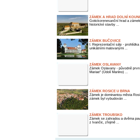
ZÁMEK A HRAD DOLNÍ KOUN
Goticko­renesanční hrad a zámek
historické stavby ...
ZÁMEK BUČOVICE
I. Reprezentační sály - prohlídk
unikátními malovanými ...
ZÁMEK OSLAVANY
Zámek Oslavany - původně první ž
Mariae" (Údolí Mariino) ...
ZÁMEK ROSICE U BRNA
Zámek je dominantou města Rosic
zámek byl vybudován ...
ZÁMEK TROUBSKO
Zámek se zahradou a dvěma pav
z Ivančic, zřejmě ...